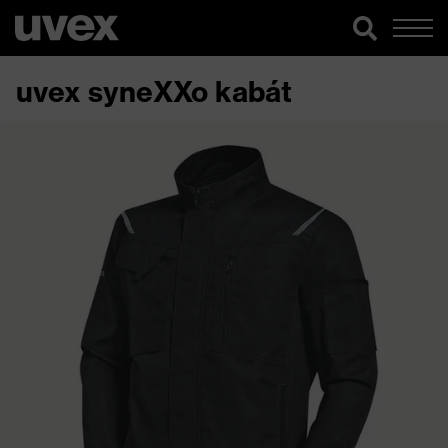
uvex syneXXo kabát