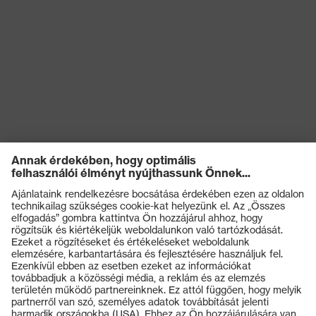
Termékek
Védőszemüvegek
Védősisakok