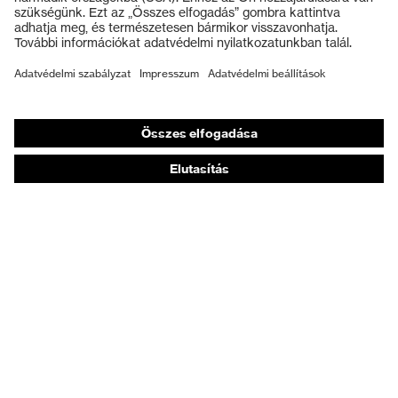
Védőkesztyűk
Munkavédelmi lábbeli
Személyre szabott egyéni védőeszközök
Légzésvédő álarcok
Hallásvédelem
Védő- és munkaruházat
Terméktanácsadás
Tetőtől talpig: uvex Safety Expert System
Kézvédelem: uvex Chemical Expert System
Légzésvédelem: uvex Respiratory Expert System
Szemvédelem: Védőszemüveg-konfigurátor
Technológiák