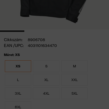
Cikkszám:
8906708
EAN /UPC:
4031101634470
Méret: XS
XS
S
M
L
XL
XXL
3XL
4XL
5XL
6XL