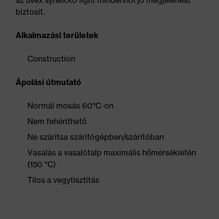
az uvex syneXXo light mindenhol jó megjelenést
biztosít.
Alkalmazási területek
Construction
Ápolási útmutató
Normál mosás 60°C-on
Nem fehéríthető
Ne szárítsa szárítógépben/szárítóban
Vasalás a vasalótalp maximális hőmérsékletén
(150 °C)
Tilos a vegytisztítás