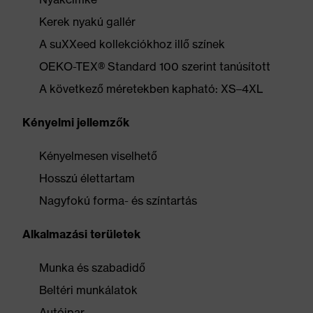
Kerek nyakú gallér
A suXXeed kollekciókhoz illő színek
OEKO-TEX® Standard 100 szerint tanúsított
A következő méretekben kapható: XS–4XL
Kényelmi jellemzők
Kényelmesen viselhető
Hosszú élettartam
Nagyfokú forma- és színtartás
Alkalmazási területek
Munka és szabadidő
Beltéri munkálatok
Autóipar