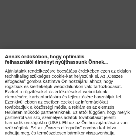
Termékek
Védőszemüvegek
Védősisakok
Védőkesztyűk