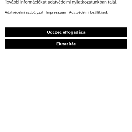
Munkavédelmi lábbeli
Személyre szabott egyéni védőeszközök
Légzésvédő álarcok
Hallásvédelem
Védő- és munkaruházat
Terméktanácsadás
Tetőtől talpig: uvex Safety Expert System
Kézvédelem: uvex Chemical Expert System
Légzésvédelem: uvex Respiratory Expert System
Szemvédelem: Védőszemüveg-konfigurátor
Technológiák
Díjak