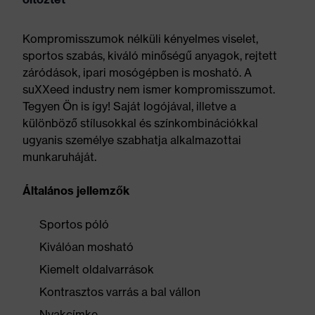
Kompromisszumok nélküli kényelmes viselet,
sportos szabás, kiváló minőségű anyagok, rejtett
záródások, ipari mosógépben is mosható. A
suXXeed industry nem ismer kompromisszumot.
Tegyen Ön is így! Saját logójával, illetve a
különböző stílusokkal és színkombinációkkal
ugyanis személye szabhatja alkalmazottai
munkaruháját.
Általános jellemzők
Sportos póló
Kiválóan mosható
Kiemelt oldalvarrások
Kontrasztos varrás a bal vállon
Nyakcímke