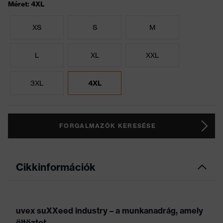
Méret: 4XL
XS
S
M
L
XL
XXL
3XL
4XL
FORGALMAZÓK KERESÉSE
Cikkinformációk
uvex suXXeed industry – a munkanadrág, amely
öltöztet