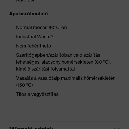
Ápolási útmutató
Normál mosás 60°C-on
Industrial Wash 2
Nem fehéríthető
Szárítógépben/szárítóban való szárítás
lehetséges, alacsony hőmérsékleten (60 °C),
kímélő szárítási folyamattal
Vasalás a vasalótalp maximális hőmérsékletén
(150 °C)
Tilos a vegytisztítás