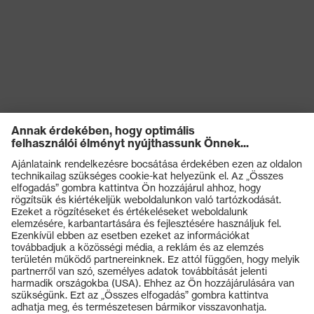
Termékek
Védőszemüvegek
Védősisakok
Védőkesztyűk