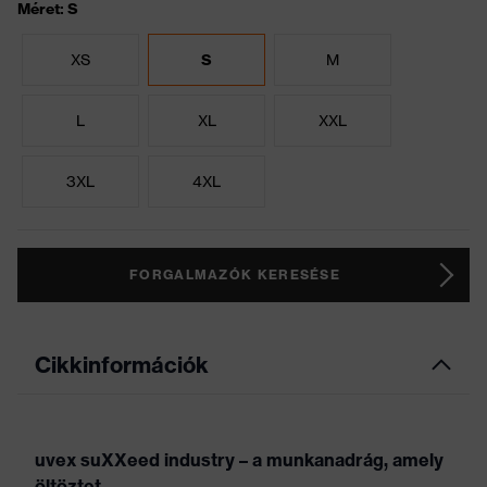
Méret: S
XS
S
M
L
XL
XXL
3XL
4XL
FORGALMAZÓK KERESÉSE
Cikkinformációk
uvex suXXeed industry – a munkanadrág, amely
öltöztet