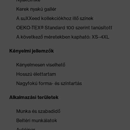
Kerek nyakú gallér
A suXXeed kollekciókhoz illő színek
OEKO-TEX® Standard 100 szerint tanúsított
A következő méretekben kapható: XS–4XL
Kényelmi jellemzők
Kényelmesen viselhető
Hosszú élettartam
Nagyfokú forma- és színtartás
Alkalmazási területek
Munka és szabadidő
Beltéri munkálatok
Autóipar