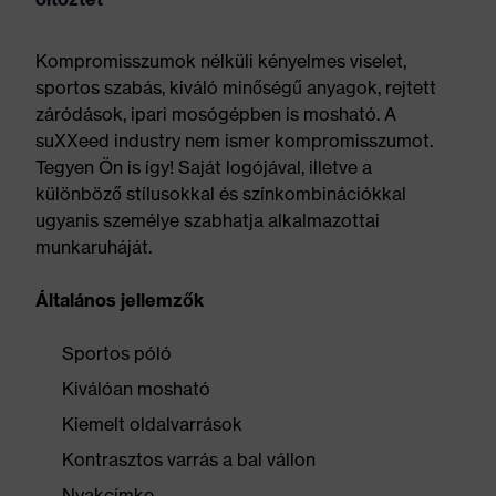
Kompromisszumok nélküli kényelmes viselet,
sportos szabás, kiváló minőségű anyagok, rejtett
záródások, ipari mosógépben is mosható. A
suXXeed industry nem ismer kompromisszumot.
Tegyen Ön is így! Saját logójával, illetve a
különböző stílusokkal és színkombinációkkal
ugyanis személye szabhatja alkalmazottai
munkaruháját.
Általános jellemzők
Sportos póló
Kiválóan mosható
Kiemelt oldalvarrások
Kontrasztos varrás a bal vállon
Nyakcímke