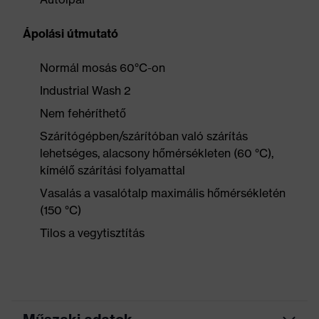
Ápolási útmutató
Normál mosás 60°C-on
Industrial Wash 2
Nem fehéríthető
Szárítógépben/szárítóban való szárítás
lehetséges, alacsony hőmérsékleten (60 °C),
kímélő szárítási folyamattal
Vasalás a vasalótalp maximális hőmérsékletén
(150 °C)
Tilos a vegytisztítás