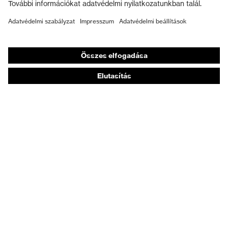
Munkavédelmi lábbeli
Személyre szabott egyéni védőeszközök
Légzésvédő álarcok
Hallásvédelem
Védő- és munkaruházat
Terméktanácsadás
Tetőtől talpig: uvex Safety Expert System
Kézvédelem: uvex Chemical Expert System
Légzésvédelem: uvex Respiratory Expert System
Szemvédelem: Védőszemüveg-konfigurátor
Technológiák
Díjak