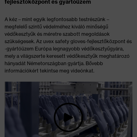
fejlesztőközpont és gyártóüzem
A kéz – mint egyik legfontosabb testrészünk –
megfelelő szintű védelméhez kiváló minőségű
védőkesztyűk és méretre szabott megoldások
szükségesek. Az uvex safety gloves-fejlesztőközpont és
-gyártóüzem Európa legnagyobb védőkesztyűgyára,
mely a világszerte keresett védőkesztyűk meghatározó
hányadát Németországban gyártja. Bővebb
információkért tekintse meg videónkat.