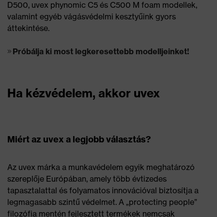
D500, uvex phynomic C5 és C500 M foam modellek,
valamint egyéb vágásvédelmi kesztyűink gyors
áttekintése.
Próbálja ki most legkeresettebb modelljeinket!
Ha kézvédelem, akkor uvex
Miért az uvex a legjobb választás?
Az uvex márka a munkavédelem egyik meghatározó
szereplője Európában, amely több évtizedes
tapasztalattal és folyamatos innovációval biztosítja a
legmagasabb szintű védelmet. A „protecting people”
filozófia mentén fejlesztett termékek nemcsak