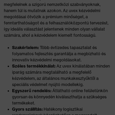
megfelelnek a szigorú nemzetközi szabványoknak,
hanem túl is mutatnak azokon. Az uvex kézvédelmi
megoldásai ötvözik a prémium minőséget, a
fenntarthatóságot és a felhasználóközpontú tervezést,
így ideális választást jelentenek minden olyan vállalat
számára, ahol a kézvédelem kiemelt fontosságú.
Szakértelem:
Több évtizedes tapasztalat és
folyamatos fejlesztés garantálja a megbízható és
innovatív kézvédelmi megoldásokat.
Széles termékkínálat:
Az uvex kínálatában minden
iparág számára megtalálható a megfelelő
kézvédelem, az általános munkakesztyűktől a
speciális védelmet nyújtó modellekig.
Egyszerű rendelés:
Átlátható online felületünkön
gyorsan és könnyedén kiválaszthatja a szükséges
termékeket.
Gyors szállítás:
Hatékony logisztikai