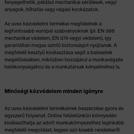
fenyegethetik, például mechanikai sérülések, vegyi
anyagok, hőhatás vagy vágási kockázatok.
Az uvex kézvédelmi termékei megfelelnek a
legfontosabb európai szabványoknak (pl. EN 388
mechanikai védelem, EN 374 vegyi védelem), így
garantáltan magas szintű biztonságot nyújtanak. A
megfelelő kesztyű kiválasztása segít a balesetek
megelőzésében, miközben hozzájárul a munkavégzés
hatékonyságához és a munkatársak kényelméhez is.
Minőségi kézvédelem minden igényre
Az uvex kézvédelmi termékeinek beszerzése gyors és
egyszerű folyamat. Online felületünkön könnyedén
kiválaszthatja az adott munkakörnyezethez leginkább
megfelelő megoldást, legyen szó kisebb rendelésről