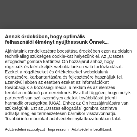
Termékek
Védőszemüvegek
Védősisakok
Védőkesztyűk
Munkavédelmi lábbeli
Személyre szabott egyéni védőeszközök