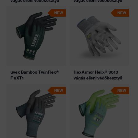
vágás elleni védőkesztyű
vágás elleni védőkesztyű
NEW
NEW
uvex Bamboo TwinFlex®
HexArmor Helix® 3013
F uXT1
vágás elleni védőkesztyű
NEW
NEW