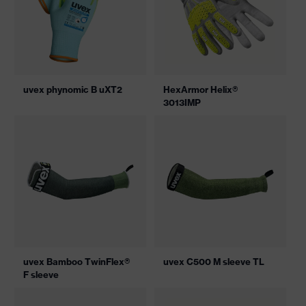
uvex phynomic B uXT2
HexArmor Helix®
3013IMP
uvex Bamboo TwinFlex®
uvex C500 M sleeve TL
F sleeve