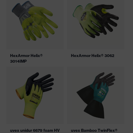
HexArmor Helix®
HexArmor Helix® 3062
3014IMP
uvex unidur 6679 foam HV
uvex Bamboo TwinFlex®