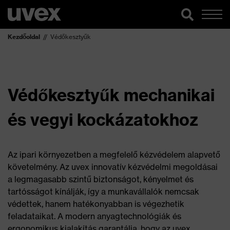
Kezdőoldal
Védőkesztyűk
Védőkesztyűk mechanikai
és vegyi kockázatokhoz
Az ipari környezetben a megfelelő kézvédelem alapvető
követelmény. Az uvex innovatív kézvédelmi megoldásai
a legmagasabb szintű biztonságot, kényelmet és
tartósságot kínálják, így a munkavállalók nemcsak
védettek, hanem hatékonyabban is végezhetik
feladataikat. A modern anyagtechnológiák és
ergonomikus kialakítás garantálja, hogy az uvex