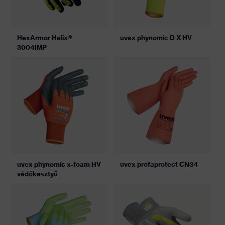
HexArmor Helix®
uvex phynomic D X HV
3004IMP
uvex phynomic x-foam HV
uvex profaprotect CN34
védőkesztyű