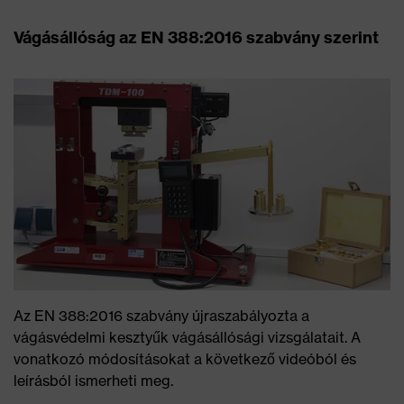
Vágásállóság az EN 388:2016 szabvány szerint
Az EN 388:2016 szabvány újraszabályozta a
vágásvédelmi kesztyűk vágásállósági vizsgálatait. A
vonatkozó módosításokat a következő videóból és
leírásból ismerheti meg.