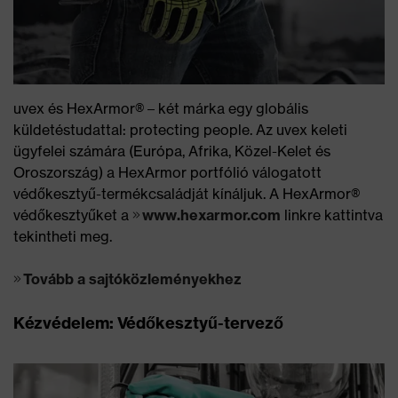
uvex és HexArmor® – két márka egy globális
küldetéstudattal: protecting people. Az uvex keleti
ügyfelei számára (Európa, Afrika, Közel-Kelet és
Oroszország) a HexArmor portfólió válogatott
védőkesztyű-termékcsaládját kínáljuk. A HexArmor®
védőkesztyűket a
www.hexarmor.com
linkre kattintva
tekintheti meg.
Tovább a sajtóközleményekhez
Kézvédelem: Védőkesztyű-tervező