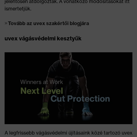
jelentősen átdolgozták. A vonatkozó módosításokat itt
ismertetjük.
Tovább az uvex szakértői blogjára
uvex vágásvédelmi kesztyűk
A legfrissebb vágásvédelmi újításaink közé tartozó uvex