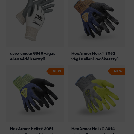
uvex unidur 6646 vágás
HexArmor Helix® 3052
ellen védő kesztyű
vágás elleni védőkesztyű
NEW
NEW
HexArmor Helix® 3051
HexArmor Helix® 3014