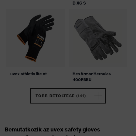
D XG S
uvex athletic lite xt
HexArmor Hercules
400R6EU
TÖBB BETÖLTÉSE (141)
Bemutatkozik az uvex safety gloves