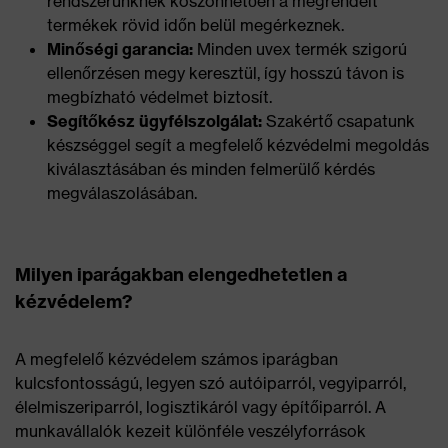
rendszerünknek köszönhetően a megrendelt
termékek rövid időn belül megérkeznek.
Minőségi garancia:
Minden uvex termék szigorú
ellenőrzésen megy keresztül, így hosszú távon is
megbízható védelmet biztosít.
Segítőkész ügyfélszolgálat:
Szakértő csapatunk
készséggel segít a megfelelő kézvédelmi megoldás
kiválasztásában és minden felmerülő kérdés
megválaszolásában.
Milyen iparágakban elengedhetetlen a
kézvédelem?
A megfelelő kézvédelem számos iparágban
kulcsfontosságú, legyen szó autóiparról, vegyiparról,
élelmiszeriparról, logisztikáról vagy építőiparról. A
munkavállalók kezeit különféle veszélyforrások