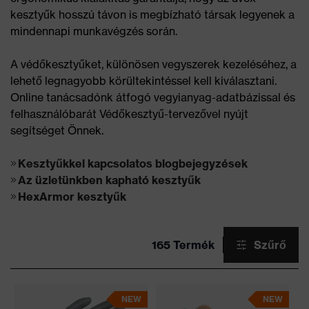
kesztyűk hosszú távon is megbízható társak legyenek a
mindennapi munkavégzés során.
A védőkesztyűket, különösen vegyszerek kezeléséhez, a
lehető legnagyobb körültekintéssel kell kiválasztani.
Online tanácsadónk átfogó vegyianyag-adatbázissal és
felhasználóbarát Védőkesztyű-tervezővel nyújt
segítséget Önnek.
Kesztyűkkel kapcsolatos blogbejegyzések
Az üzletünkben kapható kesztyűk
HexArmor kesztyűk
165 Termék
Szűrő
NEW
NEW