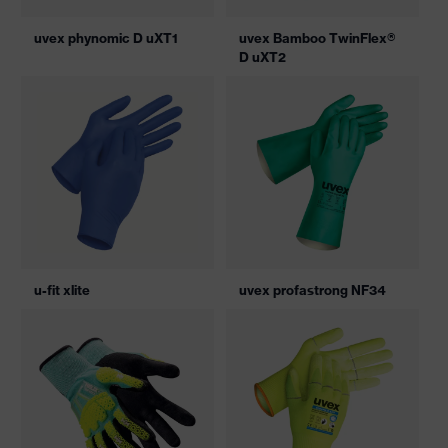
uvex phynomic D uXT1
uvex Bamboo TwinFlex®
D uXT2
u-fit xlite
uvex profastrong NF34