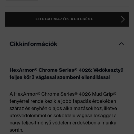
FORGALMAZÓK KERESÉSE
Cikkinformációk
HexArmor® Chrome Series® 4026: Védőkesztyű
teljes körű vágással szembeni ellenállással
A HexArmor® Chrome Series® 4026 Mud Grip®
tenyérrel rendelkezik a jobb tapadás érdekében
száraz és enyhén olajos alkalmazásokhoz, illetve
ütésvédelemmel és sokoldalú vágásállósággal a
nagy teljesítményű védelem érdekében a munka
során.