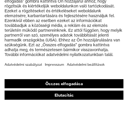
Termékek
Védőszemüvegek
Védősisakok
Védőkesztyűk
Munkavédelmi lábbeli
Személyre szabott egyéni védőeszközök
Légzésvédő álarcok
Hallásvédelem
Védő- és munkaruházat
Terméktanácsadás
Tetőtől talpig: uvex Safety Expert System