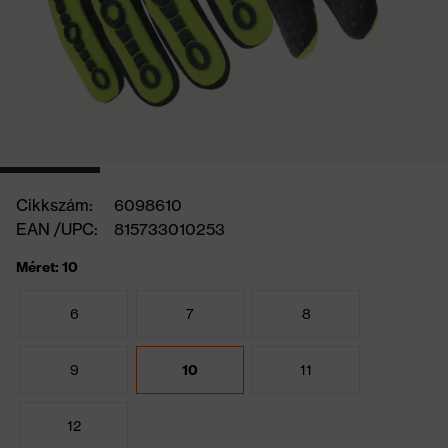
Cikkszám:
6098610
EAN /UPC:
815733010253
Méret: 10
6
7
8
9
10
11
12