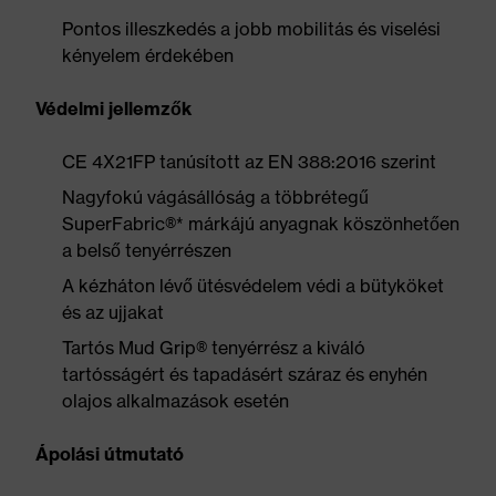
Pontos illeszkedés a jobb mobilitás és viselési
kényelem érdekében
Védelmi jellemzők
CE 4X21FP tanúsított az EN 388:2016 szerint
Nagyfokú vágásállóság a többrétegű
SuperFabric®* márkájú anyagnak köszönhetően
a belső tenyérrészen
A kézháton lévő ütésvédelem védi a bütyköket
és az ujjakat
Tartós Mud Grip® tenyérrész a kiváló
tartósságért és tapadásért száraz és enyhén
olajos alkalmazások esetén
Ápolási útmutató