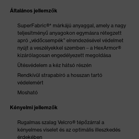
Általános jellemzők
SuperFabric®* márkájú anyaggal, amely a nagy
teljesítményű anyagokon egymásra rétegzett
apró „védőcsempék” elrendezésével védelmet
nyújt a veszélyekkel szemben – a HexArmor®
kizárólagosan engedélyezett megoldása
Ütésvédelem a kéz hátsó részén
Rendkívül strapabíró a hosszan tartó
védelemért
Mosható
Kényelmi jellemzők
Rugalmas szalag Velcro® tépőzárral a
kényelmes viselet és az optimális illeszkedés
érdekében