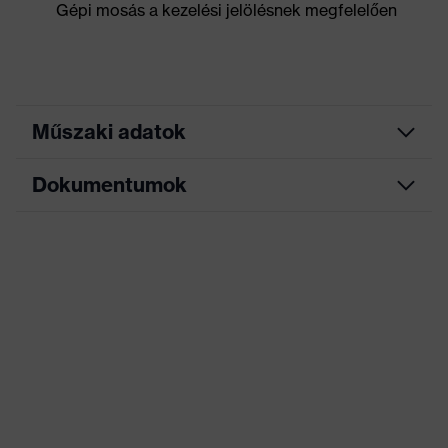
Gépi mosás a kezelési jelölésnek megfelelően
Műszaki adatok
Dokumentumok
Marketingszín
lime
Keresőszín (szűrő)
fekete, sárga
Adatlap
Szárral, A kézfejen
védőelemmel,
Kivitel
SuperFabric®
védőlemezekkel
Polivinilklorid (PVC)
Bevonat
dudorok