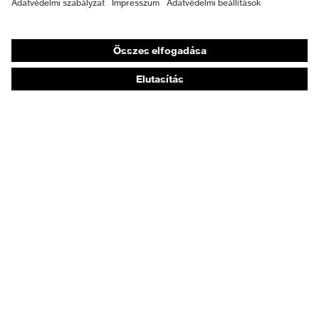
Személyre szabott egyéni védőeszközök
Légzésvédő álarcok
Hallásvédelem
Védő- és munkaruházat
Terméktanácsadás
Tetőtől talpig: uvex Safety Expert System
Kézvédelem: uvex Chemical Expert System
Légzésvédelem: uvex Respiratory Expert System
Szemvédelem: Védőszemüveg-konfigurátor
Technológiák
Díjak
Vásárlási tanácsadás