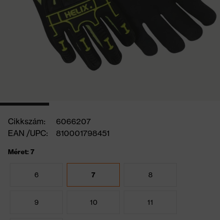
Cikkszám:
6066207
EAN /UPC:
810001798451
Méret: 7
6
7
8
9
10
11