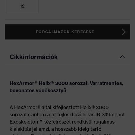
12
FORGALMAZÓK KERESÉSE
Cikkinformációk
HexArmor® Helix® 3000 sorozat: Varratmentes,
bevonatos védőkesztyű
A HexArmor® által kifejlesztett Helix® 3000
sorozat szintén saját fejlesztésű hi-vis IR-X® Impact
Exoskeleton™ kézfejrészét rendkívül rugalmas
kialakítás jellemzi, a hosszabb ideig tartó