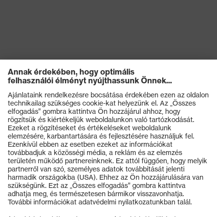
Termékek
Védőszemüvegek
Védősisakok
Védőkesztyűk
Munkavédelmi lábbeli