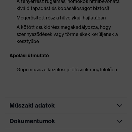
A tenyérrész rugalmas, homokos nitrilbevonata
kiváló tapadást és kopásállóságot biztosít
Megerősített rész a hüvelykujj hajlatában
A kötött csuklórész megakadályozza, hogy
szennyeződések vagy törmelékek kerüljenek a
kesztyűbe
Ápolási útmutató
Gépi mosás a kezelési jelölésnek megfelelően
Műszaki adatok
Dokumentumok
Keresőszín (szűrő)
fekete, sárga