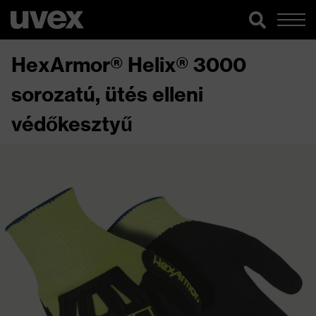
HexArmor® Helix® 3000
sorozatú, ütés elleni
védőkesztyű