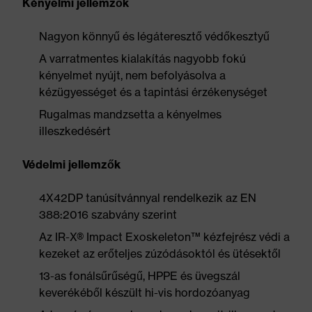
Kényelmi jellemzők
Nagyon könnyű és légáteresztő védőkesztyű
A varratmentes kialakítás nagyobb fokú
kényelmet nyújt, nem befolyásolva a
kézügyességet és a tapintási érzékenységet
Rugalmas mandzsetta a kényelmes
illeszkedésért
Védelmi jellemzők
4X42DP tanúsítvánnyal rendelkezik az EN
388:2016 szabvány szerint
Az IR-X® Impact Exoskeleton™ kézfejrész védi a
kezeket az erőteljes zúzódásoktól és ütésektől
13-as fonálsűrűségű, HPPE és üvegszál
keverékéből készült hi-vis hordozóanyag