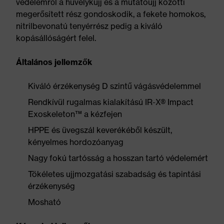
védelemről a hüvelykujj és a mutatóujj közötti
megerősített rész gondoskodik, a fekete homokos,
nitrilbevonatú tenyérrész pedig a kiváló
kopásállóságért felel.
Általános jellemzők
Kiváló érzékenység D szintű vágásvédelemmel
Rendkívül rugalmas kialakítású IR-X® Impact
Exoskeleton™ a kézfejen
HPPE és üvegszál keverékéből készült,
kényelmes hordozóanyag
Nagy fokú tartósság a hosszan tartó védelemért
Tökéletes ujjmozgatási szabadság és tapintási
érzékenység
Mosható