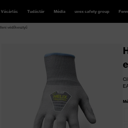
Vásárlás
Tudástár
Média
uvex safety group
Fenn
leni védőkesztyű
H
e
Ci
E
Mé