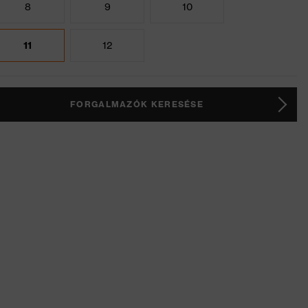
8
9
10
11
12
FORGALMAZÓK KERESÉSE