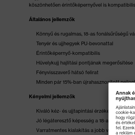
köszönhetően érintőképernyővel is kompatibilis,
Általános jellemzők
Könnyű és rugalmas, 18-as fonálsűrűségű vá
Tenyér és ujjhegyek PU-bevonattal
Érintőképernyő-kompatibilis
Hüvelykujj hajlítási pontjának megerősítése
Fényvisszaverő hátsó felirat
Minden pár 15%-ban újrahasznosított nejlon
Kényelmi jellemzők
Kiváló kéz- és ujjtapintási érzékenység
Jó légáteresztő képesség a 18-as fonálsűr
Varratmentes kialakítás a jobb viselési ké