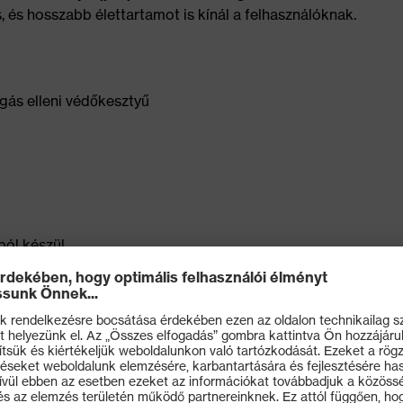
 és hosszabb élettartamot is kínál a felhasználóknak.
gás elleni védőkesztyű
ból készül
űségű kötött szövetnek köszönhetően
nyelem érdekében