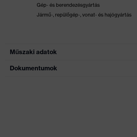
Gép- és berendezésgyártás
Jármű-, repülőgép-, vonat- és hajógyártás
Műszaki adatok
Dokumentumok
Keresőszín (szűrő)
szürke
Kivitel
Kötött mandzset
Adatlap
Bevonat
poliuretán
Bevonat
Ujj, Tenyér
Jelölés termékcsalád
HexArmor