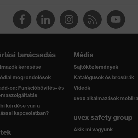
rlási tanácsadás
Média
lmazók keresése
Sajtóközlemények
édiai megrendelések
Katalógusok és brosúrák
add-on: Funkcióbővítés- és
Videók
maszolgáltatás
uvex alkalmazások mobilr
bi kérdése van a
lással kapcsolatban?
uvex safety group
Akik mi vagyunk
etek