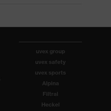
uvex group
uvex safety
uvex sports
a
Alpina
Filtral
Heckel