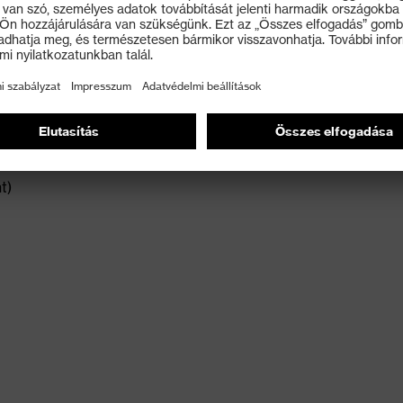
is alkalmas
ított
yhén olajos környezetben
t)