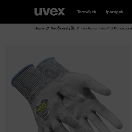
Termékek
Iparágak
Home
Védőkesztyűk
HexArmor Helix® 3013 vágás el