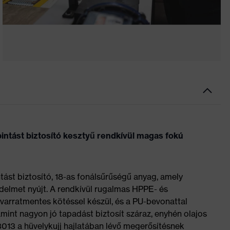
ntást biztosító kesztyű rendkívül magas fokú
ást biztosító, 18-as fonálsűrűségű anyag, amely
édelmet nyújt. A rendkívül rugalmas HPPE- és
varratmentes kötéssel készül, és a PU-bevonattal
mint nagyon jó tapadást biztosít száraz, enyhén olajos
013 a hüvelykujj hajlatában lévő megerősítésnek