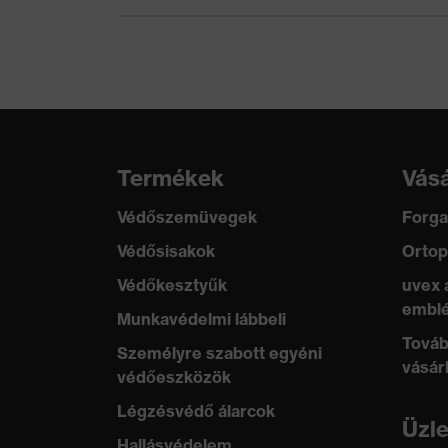
Termékek
Vásá
Védőszemüvegek
Forga
Védősisakok
Ortop
Védőkesztyűk
uvex 
emblé
Munkavédelmi lábbeli
Továb
Személyre szabott egyéni
vásár
védőeszközök
Légzésvédő álarcok
Üzl
Hallásvédelem