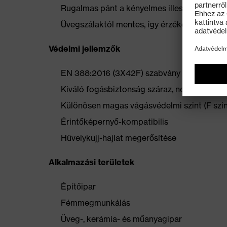
Rugalmas pánt a kényelmes illeszkedésért
Üvegszálaktól mentes, így érzékeny bőrhöz 
Védelmi jellemzők
EN 388:2016 (3X42F) szabvány szerint tanús
Kiváló fogásbiztonság száraz, nedves és en
Különösen magas vágásvédelmi szint (F szin
Érintőképernyő-kompatibilis
Hüvelykujj-hajlat megerősítése
Alkalmazási területek
Építőipar
Fémmegmunkálás
Üveg-, kerámia- és műanyagipar