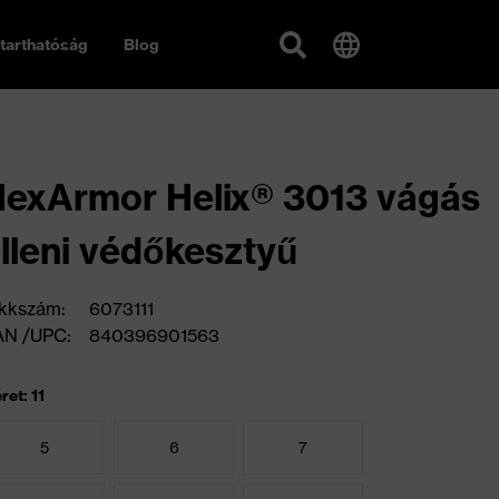
tarthatóság
Blog
exArmor Helix® 3013 vágás
lleni védőkesztyű
kkszám:
6073111
AN /UPC:
840396901563
ret: 11
5
6
7