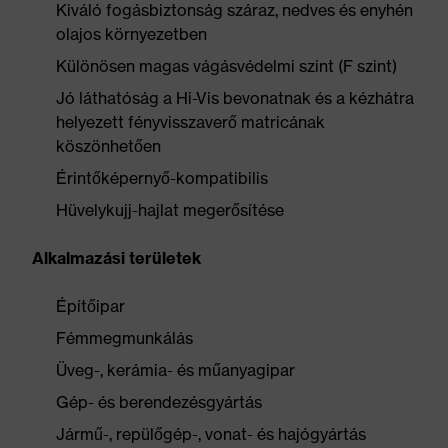
Kiváló fogásbiztonság száraz, nedves és enyhén
olajos környezetben
Különösen magas vágásvédelmi szint (F szint)
Jó láthatóság a Hi-Vis bevonatnak és a kézhátra
helyezett fényvisszaverő matricának
köszönhetően
Érintőképernyő-kompatibilis
Hüvelykujj-hajlat megerősítése
Alkalmazási területek
Építőipar
Fémmegmunkálás
Üveg-, kerámia- és műanyagipar
Gép- és berendezésgyártás
Jármű-, repülőgép-, vonat- és hajógyártás