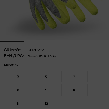
Cikkszám:
6073212
EAN /UPC:
840396901730
Méret: 12
5
6
7
8
9
10
11
12