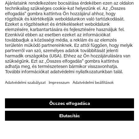
Termékek
Védőszemüvegek
Védősisakok
Védőkesztyűk
Munkavédelmi lábbeli
Személyre szabott egyéni védőeszközök
Légzésvédő álarcok
Hallásvédelem
Védő- és munkaruházat
Terméktanácsadás