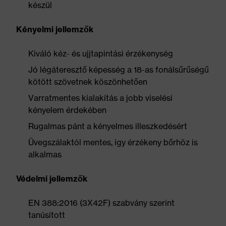
készül
Kényelmi jellemzők
Kiváló kéz- és ujjtapintási érzékenység
Jó légáteresztő képesség a 18-as fonálsűrűségű
kötött szövetnek köszönhetően
Varratmentes kialakítás a jobb viselési
kényelem érdekében
Rugalmas pánt a kényelmes illeszkedésért
Üvegszálaktól mentes, így érzékeny bőrhöz is
alkalmas
Védelmi jellemzők
EN 388:2016 (3X42F) szabvány szerint
tanúsított