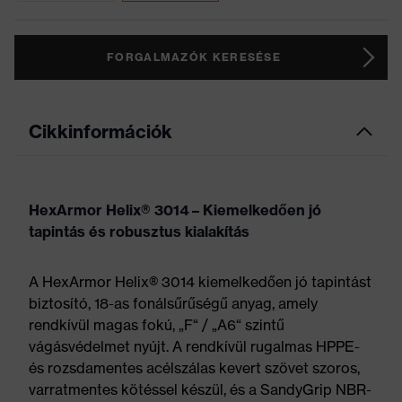
FORGALMAZÓK KERESÉSE
Cikkinformációk
HexArmor Helix® 3014 – Kiemelkedően jó
tapintás és robusztus kialakítás
A HexArmor Helix® 3014 kiemelkedően jó tapintást
biztosító, 18-as fonálsűrűségű anyag, amely
rendkívül magas fokú, „F“ / „A6“ szintű
vágásvédelmet nyújt. A rendkívül rugalmas HPPE-
és rozsdamentes acélszálas kevert szövet szoros,
varratmentes kötéssel készül, és a SandyGrip NBR-