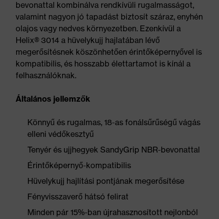
bevonattal kombinálva rendkívüli rugalmasságot,
valamint nagyon jó tapadást biztosít száraz, enyhén
olajos vagy nedves környezetben. Ezenkívül a
Helix® 3014 a hüvelykujj hajlatában lévő
megerősítésnek köszönhetően érintőképernyővel is
kompatibilis, és hosszabb élettartamot is kínál a
felhasználóknak.
Általános jellemzők
Könnyű és rugalmas, 18-as fonálsűrűségű vágás
elleni védőkesztyű
Tenyér és ujjhegyek SandyGrip NBR-bevonattal
Érintőképernyő-kompatibilis
Hüvelykujj hajlítási pontjának megerősítése
Fényvisszaverő hátsó felirat
Minden pár 15%-ban újrahasznosított nejlonból