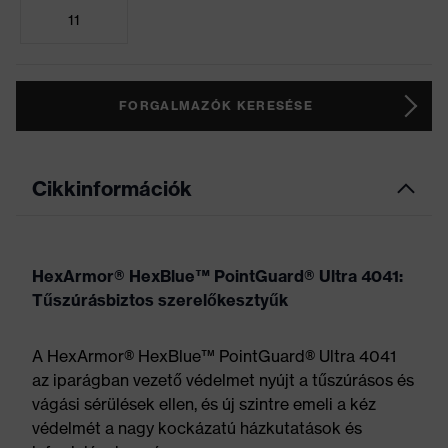
11
FORGALMAZÓK KERESÉSE
Cikkinformációk
HexArmor® HexBlue™ PointGuard® Ultra 4041:
Tűszúrásbiztos szerelőkesztyűk
A HexArmor® HexBlue™ PointGuard® Ultra 4041
az iparágban vezető védelmet nyújt a tűszúrásos és
vágási sérülések ellen, és új szintre emeli a kéz
védelmét a nagy kockázatú házkutatások és