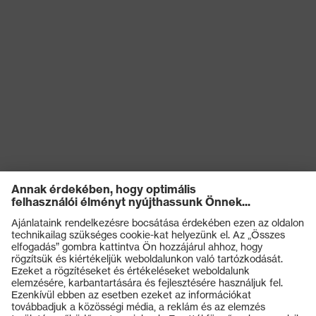
Termékek
Védőszemüvegek