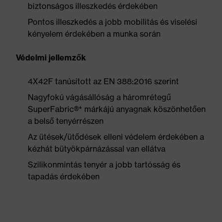
biztonságos illeszkedés érdekében
Pontos illeszkedés a jobb mobilitás és viselési
kényelem érdekében a munka során
Védelmi jellemzők
4X42F tanúsított az EN 388:2016 szerint
Nagyfokú vágásállóság a háromrétegű
SuperFabric®* márkájú anyagnak köszönhetően
a belső tenyérrészen
Az ütések/ütődések elleni védelem érdekében a
kézhát bütyökpárnázással van ellátva
Szilikonmintás tenyér a jobb tartósság és
tapadás érdekében