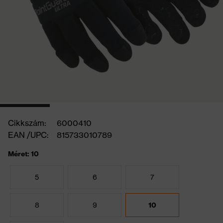
Cikkszám:
6000410
EAN /UPC:
815733010789
Méret: 10
5
6
7
8
9
10