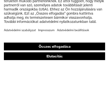
Védősisakok
Védőkesztyűk
Munkavédelmi lábbeli
Személyre szabott egyéni védőeszközök
Légzésvédő álarcok
Hallásvédelem
Védő- és munkaruházat
Terméktanácsadás
Tetőtől talpig: uvex Safety Expert System
Kézvédelem: uvex Chemical Expert System
Légzésvédelem: uvex Respiratory Expert System
Szemvédelem: Védőszemüveg-konfigurátor