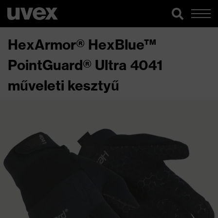
HexArmor® HexBlue™
PointGuard® Ultra 4041
műveleti kesztyű