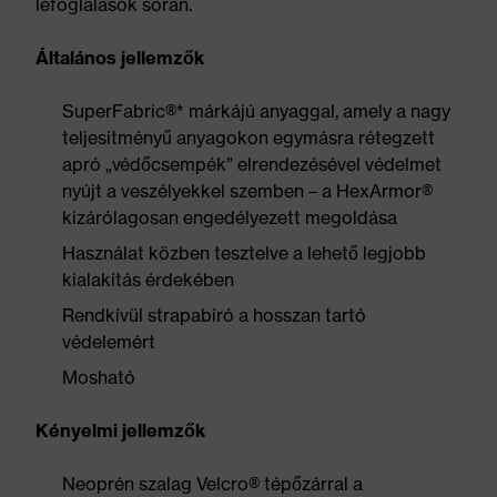
lefoglalások során.
Általános jellemzők
SuperFabric®* márkájú anyaggal, amely a nagy
teljesítményű anyagokon egymásra rétegzett
apró „védőcsempék” elrendezésével védelmet
nyújt a veszélyekkel szemben – a HexArmor®
kizárólagosan engedélyezett megoldása
Használat közben tesztelve a lehető legjobb
kialakítás érdekében
Rendkívül strapabíró a hosszan tartó
védelemért
Mosható
Kényelmi jellemzők
Neoprén szalag Velcro® tépőzárral a