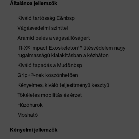
Általános jellemzők
Kiváló tartósság E&nbsp
Vágásvédelmi szinttel
Aramid bélés a vágásállóságért
IR-X® Impact Exoskeleton™ ütésvédelem nagy
rugalmasságú kialakításban a kézháton
Kiváló tapadás a Mud&nbsp
Grip+®-nek köszönhetően
Kényelmes, kiváló teljesítményű kesztyű
Tökéletes mobilitás és érzet
Húzóhurok
Mosható
Kényelmi jellemzők