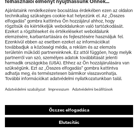
Termékek
Védőszemüvegek
Védősisakok
Védőkesztyűk
Munkavédelmi lábbeli
Személyre szabott egyéni védőeszközök
Légzésvédő álarcok
Hallásvédelem
Védő- és munkaruházat