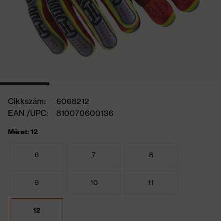
Cikkszám:
6068212
EAN /UPC:
810070600136
Méret: 12
6
7
8
9
10
11
12