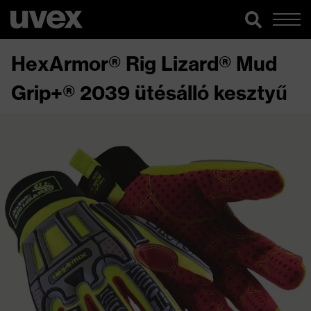
HexArmor® Rig Lizard® Mud
Grip+® 2039 ütésálló kesztyű