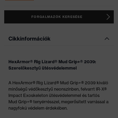
FORGALMAZÓK KERESÉSE
Cikkinformációk
HexArmor® Rig Lizard® Mud Grip+® 2039:
Szerelőkesztyű ütésvédelemmel
A HexArmor® Rig Lizard® Mud Grip+® 2039 kiváló
minőségű védőkesztyű neonszínben, felvarrt IR-X®
Impact Exoskeleton ütésvédelemmel és tartós
Mud Grip+® tenyérrésszel, megerősített varrással a
nagyfokú védelem érdekében.