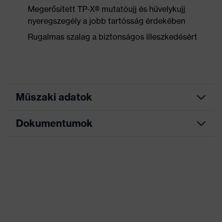
Megerősített TP-X® mutatóujj és hüvelykujj
nyeregszegély a jobb tartósság érdekében
Rugalmas szalag a biztonságos illeszkedésért
Műszaki adatok
Dokumentumok
szürke, fekete, sárga,
Keresőszín (szűrő)
piros
Adatlap
Kivitel
Szárral
Bevonat
bevonat nélkül
Bevonat
Ujj, Tenyér