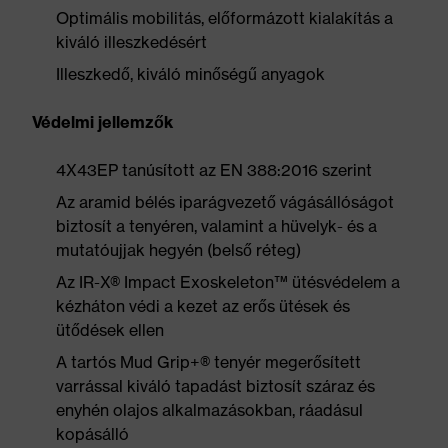
Optimális mobilitás, előformázott kialakítás a
kiváló illeszkedésért
Illeszkedő, kiváló minőségű anyagok
Védelmi jellemzők
4X43EP tanúsított az EN 388:2016 szerint
Az aramid bélés iparágvezető vágásállóságot
biztosít a tenyéren, valamint a hüvelyk- és a
mutatóujjak hegyén (belső réteg)
Az IR-X® Impact Exoskeleton™ ütésvédelem a
kézháton védi a kezet az erős ütések és
ütődések ellen
A tartós Mud Grip+® tenyér megerősített
varrással kiváló tapadást biztosít száraz és
enyhén olajos alkalmazásokban, ráadásul
kopásálló