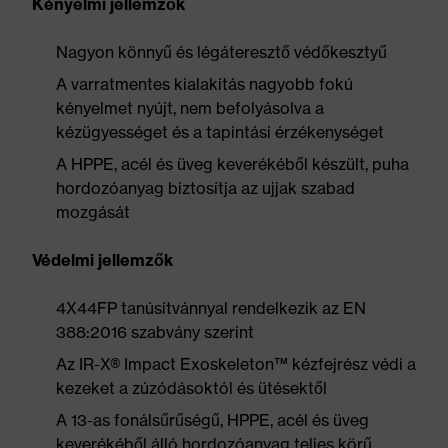
Kényelmi jellemzők
Nagyon könnyű és légáteresztő védőkesztyű
A varratmentes kialakítás nagyobb fokú
kényelmet nyújt, nem befolyásolva a
kézügyességet és a tapintási érzékenységet
A HPPE, acél és üveg keverékéből készült, puha
hordozóanyag biztosítja az ujjak szabad
mozgását
Védelmi jellemzők
4X44FP tanúsítvánnyal rendelkezik az EN
388:2016 szabvány szerint
Az IR-X® Impact Exoskeleton™ kézfejrész védi a
kezeket a zúzódásoktól és ütésektől
A 13-as fonálsűrűségű, HPPE, acél és üveg
keverékéből álló hordozóanyag teljes körű