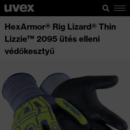
HexArmor® Rig Lizard® Thin
Lizzie™ 2095 ütés elleni
védőkesztyű