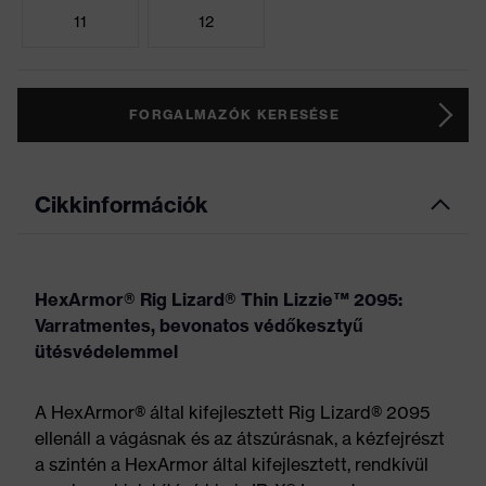
11
12
FORGALMAZÓK KERESÉSE
Cikkinformációk
HexArmor® Rig Lizard® Thin Lizzie™ 2095:
Varratmentes, bevonatos védőkesztyű
ütésvédelemmel
A HexArmor® által kifejlesztett Rig Lizard® 2095
ellenáll a vágásnak és az átszúrásnak, a kézfejrészt
a szintén a HexArmor által kifejlesztett, rendkívül