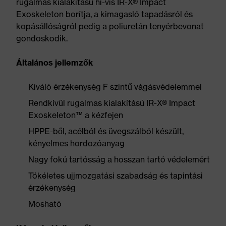
rugalmas kialakítású hi-vis IR-X® Impact
Exoskeleton borítja, a kimagasló tapadásról és
kopásállóságról pedig a poliuretán tenyérbevonat
gondoskodik.
Általános jellemzők
Kiváló érzékenység F szintű vágásvédelemmel
Rendkívül rugalmas kialakítású IR-X® Impact
Exoskeleton™ a kézfejen
HPPE-ből, acélból és üvegszálból készült,
kényelmes hordozóanyag
Nagy fokú tartósság a hosszan tartó védelemért
Tökéletes ujjmozgatási szabadság és tapintási
érzékenység
Mosható