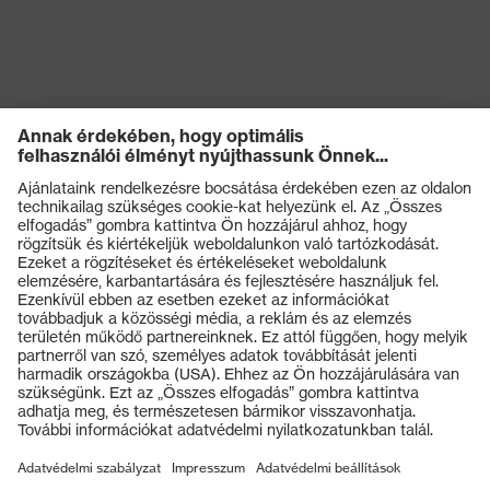
Termékek
Védőszemüvegek
Védősisakok
Védőkesztyűk
Munkavédelmi lábbeli
Személyre szabott egyéni védőeszközök