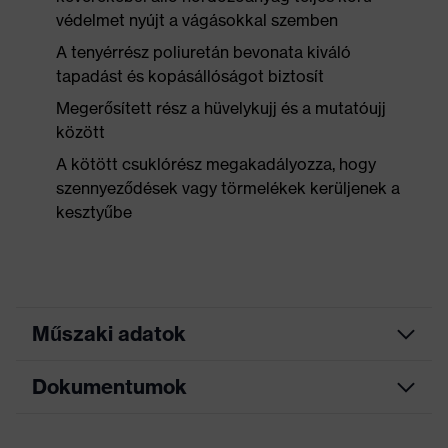
védelmet nyújt a vágásokkal szemben
A tenyérrész poliuretán bevonata kiváló
tapadást és kopásállóságot biztosít
Megerősített rész a hüvelykujj és a mutatóujj
között
A kötött csuklórész megakadályozza, hogy
szennyeződések vagy törmelékek kerüljenek a
kesztyűbe
Műszaki adatok
Dokumentumok
Marketingszín
antracit, melírozott kék
Keresőszín (szűrő)
fekete, sárga, kék