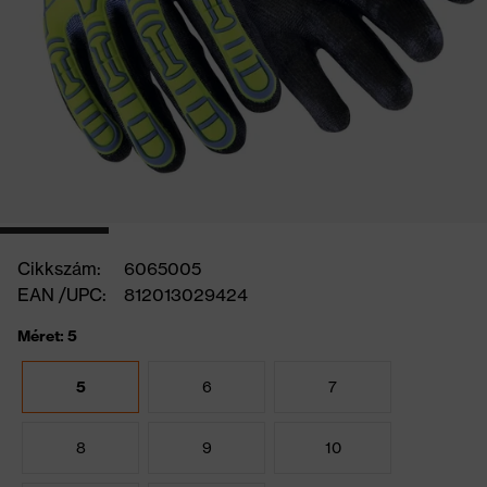
Cikkszám:
6065005
EAN /UPC:
812013029424
Méret: 5
5
6
7
8
9
10