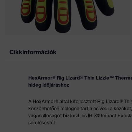
Cikkinformációk
HexArmor® Rig Lizard® Thin Lizzie™ Therm
hideg időjáráshoz
A HexArmor® által kifejlesztett Rig Lizard® Th
köszönhetően melegen tartja és védi a kezeket,
vágásállóságot biztosít, és IR-X® Impact Exos
sérülésektől.