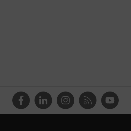
eni védelem, Zúzódásokkal szembeni védelem, Vágás okozta
 védelem, Ütési sérülésekkel szembeni védelem
delem
(R)
2016 + A1:2018, EN 420:2003 + A1:2009