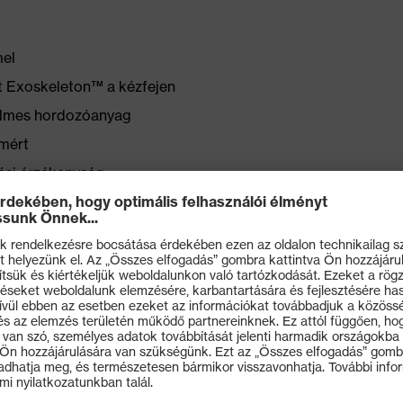
mel
t Exoskeleton™ a kézfejen
yelmes hordozóanyag
emért
ási érzékenység
yelmet nyújt, nem befolyásolva a kézügyességet és a
uha hordozóanyag biztosítja az ujjak szabad mozgását
désért