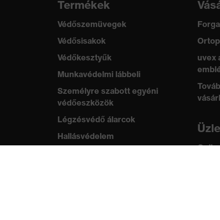
Termékek
Vásá
Védőszemüvegek
Forga
Védősisakok
Ortop
Védőkesztyűk
uvex 
emblé
Munkavédelmi lábbeli
Továb
Személyre szabott egyéni
vásár
védőeszközök
Légzésvédő álarcok
Üzl
Hallásvédelem
Online
Védő- és munkaruházat
ügyfe
Terméktanácsadás
Tud
Tetőtől talpig: uvex Safety
uvex
Expert System