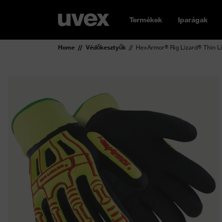
Termékek
Iparágak
Home
Védőkesztyűk
HexArmor® Rig Lizard® Thin Li