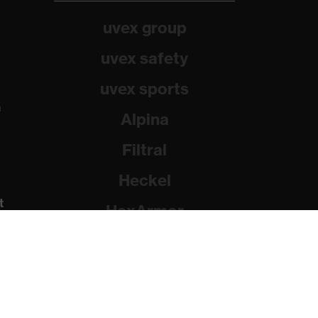
uvex group
uvex safety
uvex sports
a
Alpina
Filtral
Heckel
t
HexArmor
Rainer Winter Stiftung