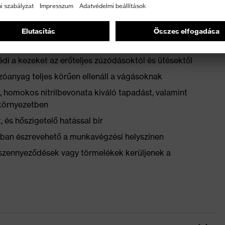
88:2016 szabvány szerint
di a kezeket az erőteljes zúzódásoktól és ütésektől
zóanyag teljes körűen ellenáll a vágásoknak
tt, homokos nitrilbevonata kiváló tapadást, valamint
 környezetben
, és hőszigetelő hatással bír
ban észrevehető a munkavégzési helyszínen
szennyeződések vagy törmelékek kerüljenek a