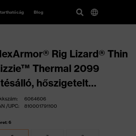
tarthatóság
Blog
exArmor® Rig Lizard® Thin
izzie™ Thermal 2099
tésálló, hőszigetelt
édőkesztyű
kkszám:
6064606
AN /UPC:
810001791100
ret: 6