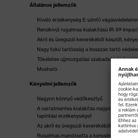
Általános jellemzők
Kiváló érzékenység E szintű vágásvédelem
Rendkívül rugalmas kialakítású IR-X® Impac
Akril és üvegszál keverékéből készült, kén
Nagy fokú tartósság a hosszan tartó védel
Tökéletes ujjmozgatási szabadság és tapint
Mosható
Kényelmi jellemzők
Nagyon könnyű védőkesztyű
A varratmentes kialakítás nagyobb fokú kén
tapintási érzékenységet
Az akril és üvegszál keverékéből készült p
Rugalmas mandzsetta a kényelmes illeszke