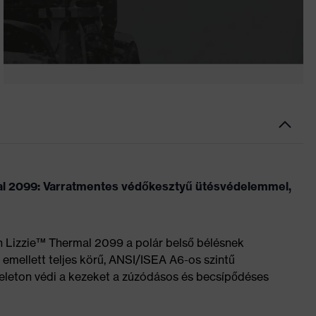
al 2099: Varratmentes védőkesztyű ütésvédelemmel,
in Lizzie™ Thermal 2099 a polár belső bélésnek
 emellett teljes körű, ANSI/ISEA A6-os szintű
keleton védi a kezeket a zúzódásos és becsípődéses