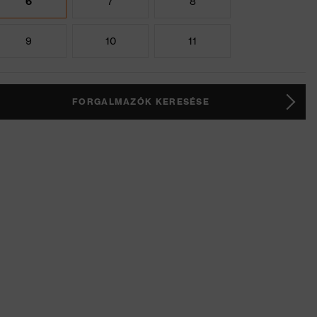
6
7
8
9
10
11
FORGALMAZÓK KERESÉSE