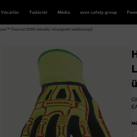
Vásárlás
Tudástár
Média
uvex safety group
Fenn
zzie™ Thermal 2099 ütésálló, hőszigetelt védőkesztyű
H
L
ü
v
Ci
E
Mé