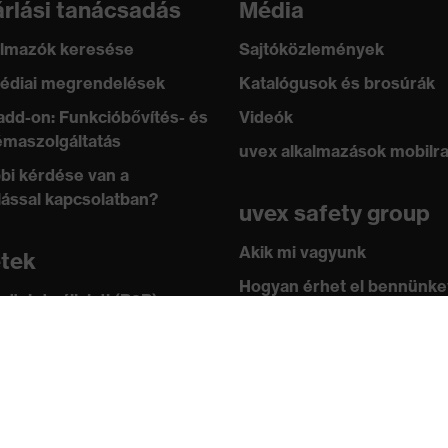
rlási tanácsadás
Média
lmazók keresése
Sajtóközlemények
édiai megrendelések
Katalógusok és brosúrák
add-on: Funkcióbővítés- és
Videók
maszolgáltatás
uvex alkalmazások mobilr
bi kérdése van a
lással kapcsolatban?
uvex safety group
Akik mi vagyunk
etek
Hogyan érhet el bennünke
 üzlet vállalati (B2B)
leknek
Kapcsolat
ástár
Impresszum
 academy
Adatvédelem