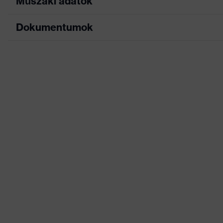
Műszaki adatok
Dokumentumok
Keresőszín (szűrő)
fekete, sárga, piros
Kivitel
Kötött mandzsetta, A
Adatlap
Bevonat
teljes felületen bevont
Jelölés termékcsalád
HexArmor
Munkakörnyezetekhez
Nedves és olajos mu
megfelelő
Nem
Uniszex
Felsőrész anyaga
nejlon, üvegszál, akril
Termékkategória
Védőkesztyű
Terméktípus
Vágás elleni védőkesz