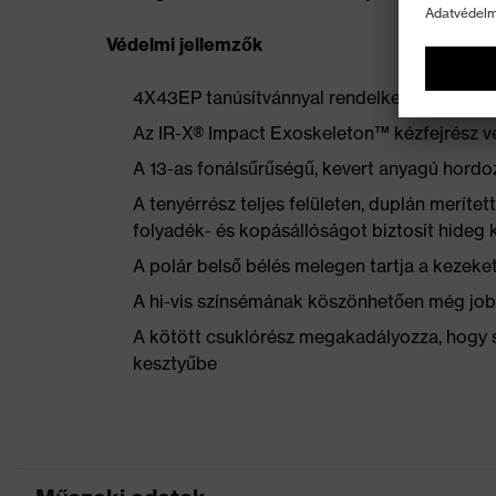
Védelmi jellemzők
4X43EP tanúsítvánnyal rendelkezik az EN 3
Az IR-X® Impact Exoskeleton™ kézfejrész vé
A 13-as fonálsűrűségű, kevert anyagú hordo
A tenyérrész teljes felületen, duplán meríte
folyadék- és kopásállóságot biztosít hideg
A polár belső bélés melegen tartja a kezeket
A hi-vis színsémának köszönhetően még job
A kötött csuklórész megakadályozza, hogy 
kesztyűbe