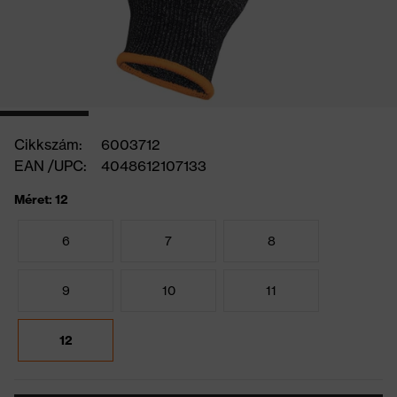
Cikkszám:
6003712
EAN /UPC:
4048612107133
Méret: 12
6
7
8
9
10
11
12