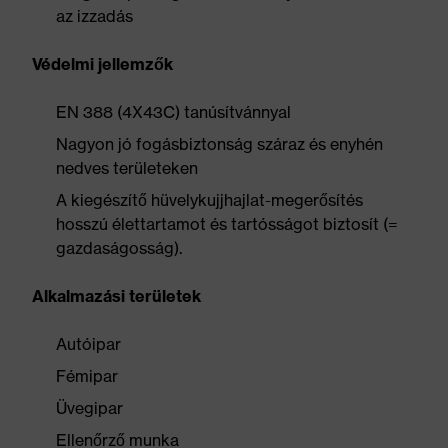
az izzadás
Védelmi jellemzők
EN 388 (4X43C) tanúsítvánnyal
Nagyon jó fogásbiztonság száraz és enyhén
nedves területeken
A kiegészítő hüvelykujjhajlat-megerősítés
hosszú élettartamot és tartósságot biztosít (=
gazdaságosság).
Alkalmazási területek
Autóipar
Fémipar
Üvegipar
Ellenőrző munka