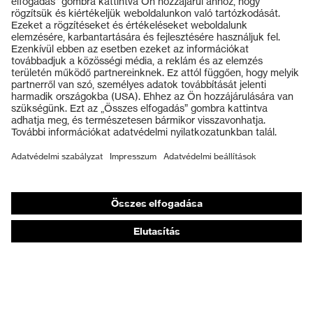
Termékek
Védőszemüvegek
Védősisakok
Védőkesztyűk
Munkavédelmi lábbeli
Személyre szabott egyéni védőeszközök
Légzésvédő álarcok
Hallásvédelem
Védő- és munkaruházat
Terméktanácsadás
Tetőtől talpig: uvex Safety Expert System