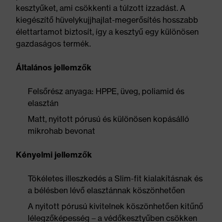
kesztyűket, ami csökkenti a túlzott izzadást. A
kiegészítő hüvelykujjhajlat-megerősítés hosszabb
élettartamot biztosít, így a kesztyű egy különösen
gazdaságos termék.
Általános jellemzők
Felsőrész anyaga: HPPE, üveg, poliamid és
elasztán
Matt, nyitott pórusú és különösen kopásálló
mikrohab bevonat
Kényelmi jellemzők
Tökéletes illeszkedés a Slim-fit kialakításnak és
a bélésben lévő elasztánnak köszönhetően
A nyitott pórusú kivitelnek köszönhetően kitűnő
lélegzőképesség – a védőkesztyűben csökken