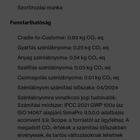
Szortírozási munka
Fenntarthatóság
Cradle-to-Customer: 0.83 kg CO₂ eq
Gyártás szénlábnyoma: 0.25 kg CO₂ eq
Anyag szénlábnyoma: 0.54 kg CO₂ eq
Szállítás szénlábnyoma: 0.03 kg CO₂ eq
Csomagolás szénlábnyoma: 0.01 kg CO₂ eq
Szénlábnyom számítási időszaka: 04/2024
Szénlábnyomra vonatkozó jogi tudnivalók:
Számítási módszer: IPCC 2021 GWP 100a (az
ISO 14067 alapján) SimaPro 9.5.0.0 adatbázis
ecoinvent 3.9. Scope: a forrástól az ügyfélhez. A
megadott CO₂-értékek a számítási időszakban
érvényesek, és tartós változásoknak lehetnek