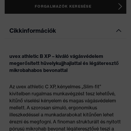
FORGALMAZÓK KERESÉSE
Cikkinformációk
uvex athletic B XP – kiváló vágásvédelem
megerősített hüvelykujjhajlattal és légáteresztő
mikrobahabos bevonattal
Az uvex athletic C XP, kényelmes „Slim-fit”
kivitelben rugalmas munkavégzést tesz lehetővé,
kitűnő viselési kényelem és magas vágásvédelem
mellett. A szorosan simuló, ergonomikus
illeszkedéssel a munkadarabokat kitűnően lehet
érezni és megfogni. A finoman strukturált és nyitott
pórusú mikrohab bevonat légáteresztővé teszi a