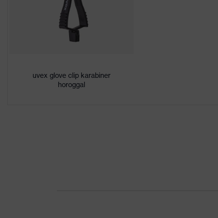
Egészségvédelem
Káros oldószerektől m
elasztán, bambusz-visz
Felsőrész anyaga
(HPPE), acél
Termékkategória
uvex glove clip karabiner
Védőkesztyű
horoggal
Termékvédelem
Védőkesztyű élelmisze
Terméktípus
Vágás elleni védőkesz
Mechanikus
Horzsolásokkal szembe
kockázatokkal
Karcolásokkal szembe
szembeni védelem
Termikus
kockázatokkal
Kontakthővel szemben
szembeni védelem