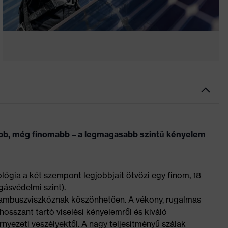
b, még finomabb – a legmagasabb szintű kényelem
gia a két szempont legjobbjait ötvözi egy finom, 18-
gásvédelmi szint).
 bambuszviszkóznak köszönhetően. A vékony, rugalmas
hosszant tartó viselési kényelemről és kiváló
nyezeti veszélyektől. A nagy teljesítményű szálak