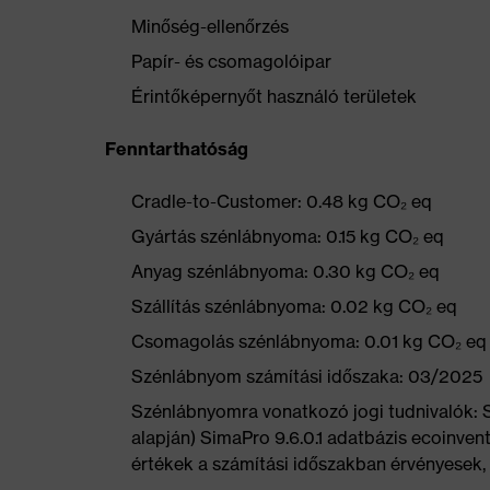
Minőség-ellenőrzés
Papír- és csomagolóipar
Érintőképernyőt használó területek
Fenntarthatóság
Cradle-to-Customer: 0.48 kg CO₂ eq
Gyártás szénlábnyoma: 0.15 kg CO₂ eq
Anyag szénlábnyoma: 0.30 kg CO₂ eq
Szállítás szénlábnyoma: 0.02 kg CO₂ eq
Csomagolás szénlábnyoma: 0.01 kg CO₂ eq
Szénlábnyom számítási időszaka: 03/2025
Szénlábnyomra vonatkozó jogi tudnivalók:
alapján) SimaPro 9.6.0.1 adatbázis ecoinvent
értékek a számítási időszakban érvényesek, 