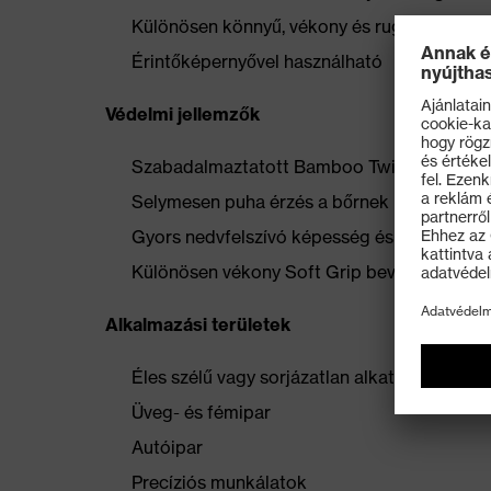
Különösen könnyű, vékony és rugalmas, na
Érintőképernyővel használható
Védelmi jellemzők
Szabadalmaztatott Bamboo TwinFlex® cérn
Selymesen puha érzés a bőrnek
Gyors nedvfelszívó képesség és nagy fokú
Különösen vékony Soft Grip bevonat a kivá
Alkalmazási területek
Éles szélű vagy sorjázatlan alkatrészek szer
Üveg- és fémipar
Autóipar
Precíziós munkálatok