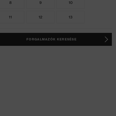
8
9
10
11
12
13
FORGALMAZÓK KERESÉSE