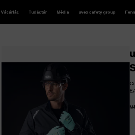
Vásárlás
Tudástár
Média
uvex safety group
Fenn
u
Ci
E
Mé