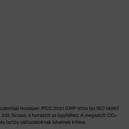
 Számítási módszer: IPCC 2021 GWP 100a (az ISO 14067
 3.10. Scope: a forrástól az ügyfélhez. A megadott CO₂-
és tartós változásoknak lehetnek kitéve.