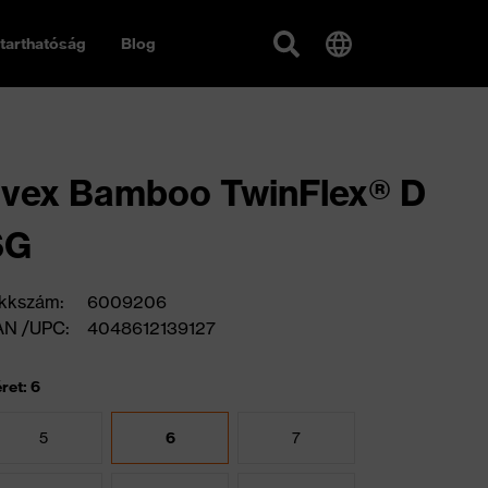
tarthatóság
Blog
vex Bamboo TwinFlex® D
SG
kkszám:
6009206
AN /UPC:
4048612139127
ret: 6
5
6
7