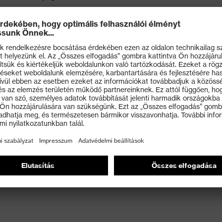
gy fokú vágásvédelemmel
atechnológia
 nedvességmegtartás
ló finomérzékenységért
elése