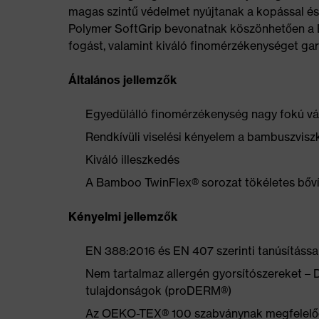
magas szintű védelmet nyújtanak a kopással és
Polymer SoftGrip bevonatnak köszönhetően a 
fogást, valamint kiváló finomérzékenységet gar
Általános jellemzők
Egyedülálló finomérzékenység nagy fokú v
Rendkívüli viselési kényelem a bambuszvis
Kiváló illeszkedés
A Bamboo TwinFlex® sorozat tökéletes bőv
Kényelmi jellemzők
EN 388:2016 és EN 407 szerinti tanúsítássa
Nem tartalmaz allergén gyorsítószereket – 
tulajdonságok (proDERM®)
Az OEKO-TEX® 100 szabványnak megfelelőe