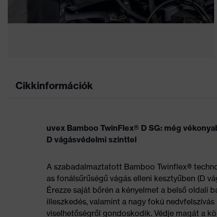
Cikkinformációk
uvex Bamboo TwinFlex® D SG: még vékonyab
D vágásvédelmi szinttel
A szabadalmaztatott Bamboo Twinflex® technoló
as fonálsűrűségű vágás elleni kesztyűben (D vá
Érezze saját bőrén a kényelmet a belső oldali
illeszkedés, valamint a nagy fokú nedvfelszívás 
viselhetőségről gondoskodik. Védje magát a kör