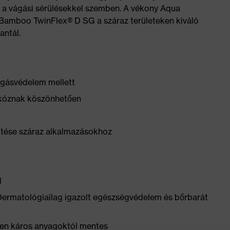
 a vágási sérülésekkel szemben. A vékony Aqua
Bamboo TwinFlex® D SG a száraz területeken kiváló
antál.
ágásvédelem mellett
zkóznak köszönhetően
ítése száraz alkalmazásokhoz
l
Dermatológiailag igazolt egészségvédelem és bőrbarát
n káros anyagoktól mentes