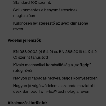
Standard 100 szerint.
Szilikonmentes a benyomástesztnek
megfelelően
Különösen légáteresztő az uvex climazone
révén
Védelmi jellemzők
EN 388:2003 (4 5 4 2) és EN 388:2016 (4 X 4 2
C) szerint tanúsított
Kiváló mechanikai kopásállóság a „softgrip”
réteg révén
Nagyon jó tapadás nedves. olajos környezetben
Nagyon jó vágásvédelem a szabadalmaztatott
uvex Bamboo TwinFlex® technológia révén
Alkalmazási területek