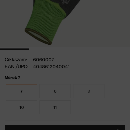
Cikkszám:
6060007
EAN /UPC:
4048612040041
Méret: 7
7
8
9
10
11