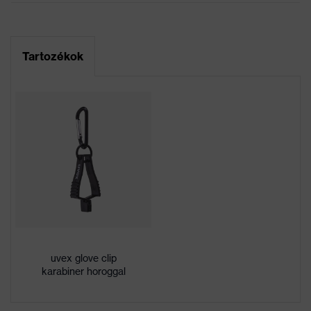
Keresőszín (szűrő)
szürke, zöld
Adatlap
Kivitel
Kötött mandzsetta
Tartozékok
EK-megfelelőségi nyilatkozat
XtraGrip-NBR, Nagy
Bevonat
teljesítményű elasztomer
Az EK-megfelelőségi nyilatkozat letöltési
(HPE)
portálja
Bevonat
A kézfej 3/4-e, Tenyér
Jelölés termékcsalád
uvex bamboo Twinflex
Munkakörnyezetekhez
Nedves és olajos
megfelelő
munkakörülményekhez
Nem
Uniszex
uvex glove clip
karabiner horoggal
Káros oldószerektől
Egészségvédelem
mentes (DMF, TEA)