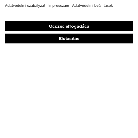
Személyre szabott egyéni védőeszközök
Légzésvédő álarcok
Hallásvédelem
Védő- és munkaruházat
Terméktanácsadás
Tetőtől talpig: uvex Safety Expert System
Kézvédelem: uvex Chemical Expert System
Légzésvédelem: uvex Respiratory Expert System
Szemvédelem: Védőszemüveg-konfigurátor
Technológiák
Díjak