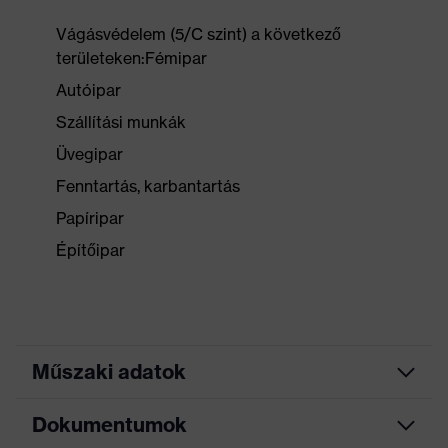
Vágásvédelem (5/C szint) a következő
területeken:Fémipar
Autóipar
Szállítási munkák
Üvegipar
Fenntartás, karbantartás
Papíripar
Építőipar
Műszaki adatok
Dokumentumok
Marketingszín
antracit, lime