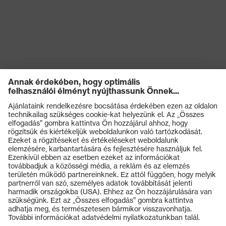
Termékek
Védőszemüvegek
Védősisakok
Védőkesztyűk
Munkavédelmi lábbeli