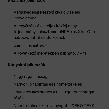
Általános jellemzők
Vágásvédelmi kesztyű kiváló viselési
kényelemmel
A tenyérrész és a teljes kézfej nagy
teljesítményű elasztomer (HPE-) és Xtra-Grip
habbevonattal rendelkeznek
Szín: lime, antracit
A következő méretekben kapható: 7 – 11
Kényelmi jellemzők
Nagy rugalmasság
Nagyon jó tapintás és finomérzékelés
Tökéletes illeszkedés a 3D Ergo technológia
révén
Nem tartalmaz káros anyagot – OEKO-TEX®