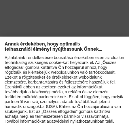
Termékek
Védőszemüvegek
Védősisakok
Védőkesztyűk
Munkavédelmi lábbeli