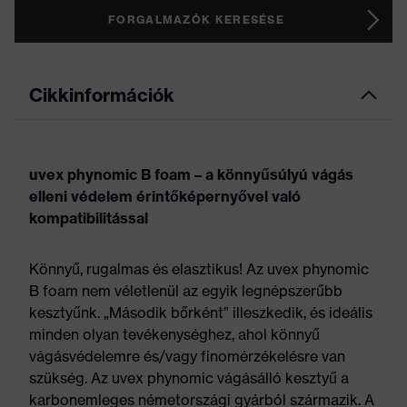
FORGALMAZÓK KERESÉSE
Cikkinformációk
uvex phynomic B foam – a könnyűsúlyú vágás
elleni védelem érintőképernyővel való
kompatibilitással
Könnyű, rugalmas és elasztikus! Az uvex phynomic
B foam nem véletlenül az egyik legnépszerűbb
kesztyűnk. „Második bőrként” illeszkedik, és ideális
minden olyan tevékenységhez, ahol könnyű
vágásvédelemre és/vagy finomérzékelésre van
szükség. Az uvex phynomic vágásálló kesztyű a
karbonemleges németországi gyárból származik. A