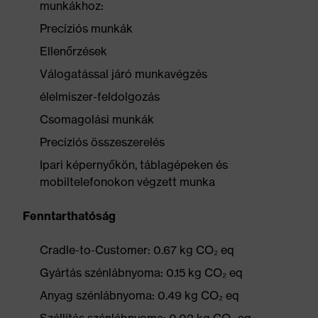
munkákhoz:
Precíziós munkák
Ellenőrzések
Válogatással járó munkavégzés
élelmiszer-feldolgozás
Csomagolási munkák
Precíziós összeszerelés
Ipari képernyőkön, táblagépeken és
mobiltelefonokon végzett munka
Fenntarthatóság
Cradle-to-Customer: 0.67 kg CO₂ eq
Gyártás szénlábnyoma: 0.15 kg CO₂ eq
Anyag szénlábnyoma: 0.49 kg CO₂ eq