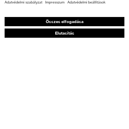
Személyre szabott egyéni védőeszközök
Légzésvédő álarcok
Hallásvédelem
Védő- és munkaruházat
Terméktanácsadás
Tetőtől talpig: uvex Safety Expert System
Kézvédelem: uvex Chemical Expert System
Légzésvédelem: uvex Respiratory Expert System
Szemvédelem: Védőszemüveg-konfigurátor
Technológiák
Díjak
Vásárlási tanácsadás