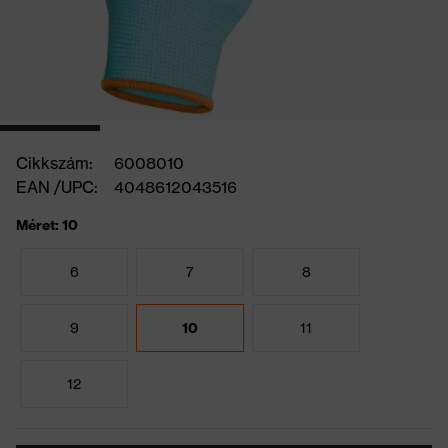
Cikkszám:
6008010
EAN /UPC:
4048612043516
Méret: 10
6
7
8
9
10
11
12