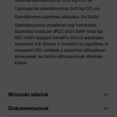
Szállítás szénlábnyoma: 0.02 kg CO₂ eq
Csomagolás szénlábnyoma: 0.01 kg CO₂ eq
Szénlábnyom számítási időszaka: 04/2024
Szénlábnyomra vonatkozó jogi tudnivalók:
Számítási módszer: IPCC 2021 GWP 100a (az
ISO 14067 alapján) SimaPro 9.5.0.0 adatbázis
ecoinvent 3.9. Scope: a forrástól az ügyfélhez. A
megadott CO₂-értékek a számítási időszakban
érvényesek, és tartós változásoknak lehetnek
kitéve.
Műszaki adatok
Dokumentumok
Marketingszín
égkék