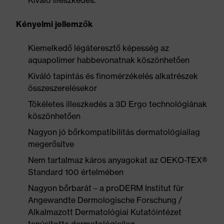
Kiváló illeszkedés.
Kényelmi jellemzők
Kiemelkedő légáteresztő képesség az
aquapolimer habbevonatnak köszönhetően
Kiváló tapintás és finomérzékelés alkatrészek
összeszerelésekor
Tökéletes illeszkedés a 3D Ergo technológiának
köszönhetően
Nagyon jó bőrkompatibilitás dermatológiailag
megerősítve
Nem tartalmaz káros anyagokat az OEKO-TEX®
Standard 100 értelmében
Nagyon bőrbarát – a proDERM Institut für
Angewandte Dermologische Forschung /
Alkalmazott Dermatológiai Kutatóintézet