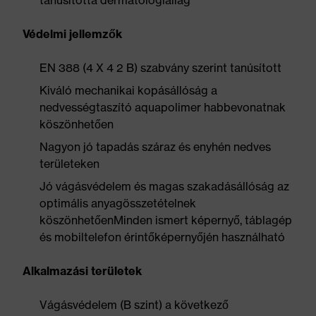
tanúsította dermatológiailag
Védelmi jellemzők
EN 388 (4 X 4 2 B) szabvány szerint tanúsított
Kiváló mechanikai kopásállóság a
nedvességtaszító aquapolimer habbevonatnak
köszönhetően
Nagyon jó tapadás száraz és enyhén nedves
területeken
Jó vágásvédelem és magas szakadásállóság az
optimális anyagösszetételnek
köszönhetőenMinden ismert képernyő, táblagép
és mobiltelefon érintőképernyőjén használható
Alkalmazási területek
Vágásvédelem (B szint) a következő