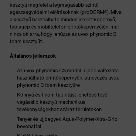
kesztyű megfelel a legmagasabb szintű
egészségvédelmi előírásoknak (proDERM®). Mivel
a kesztyű használható minden ismert képernyő,
táblagép és mobiltelefon érintőképernyőjén, már
nincs ok arra, hogy lehúzza az uvex phynomic B
foam kesztyűt.
Általános jellemzők
Az uvex phynomic C3 modell újabb változata
használható érintőképernyőn, átnevezés uvex
phynomic B foam kesztyűre
Könnyű és finom tapintást lehetővé tévő
vágásálló kesztyű mechanikus
tevékenységekhez száraz területeken
Tenyér és ujjbegyek Aqua-Polymer-Xtra-Grip
bevonattal