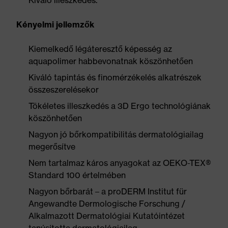
Kiváló illeszkedés.
Kényelmi jellemzők
Kiemelkedő légáteresztő képesség az
aquapolimer habbevonatnak köszönhetően
Kiváló tapintás és finomérzékelés alkatrészek
összeszerelésekor
Tökéletes illeszkedés a 3D Ergo technológiának
köszönhetően
Nagyon jó bőrkompatibilitás dermatológiailag
megerősítve
Nem tartalmaz káros anyagokat az OEKO-TEX®
Standard 100 értelmében
Nagyon bőrbarát – a proDERM Institut für
Angewandte Dermologische Forschung /
Alkalmazott Dermatológiai Kutatóintézet