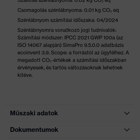
Szállítás szénlábnyoma: 0.02 kg CO₂ eq
Csomagolás szénlábnyoma: 0.01 kg CO₂ eq
Szénlábnyom számítási időszaka: 04/2024
Szénlábnyomra vonatkozó jogi tudnivalók:
Számítási módszer: IPCC 2021 GWP 100a (az
ISO 14067 alapján) SimaPro 9.5.0.0 adatbázis
ecoinvent 3.9. Scope: a forrástól az ügyfélhez. A
megadott CO₂-értékek a számítási időszakban
érvényesek, és tartós változásoknak lehetnek
kitéve.
Műszaki adatok
Dokumentumok
Marketingszín
égkék