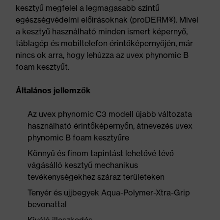
kesztyű megfelel a legmagasabb szintű
egészségvédelmi előírásoknak (proDERM®). Mivel
a kesztyű használható minden ismert képernyő,
táblagép és mobiltelefon érintőképernyőjén, már
nincs ok arra, hogy lehúzza az uvex phynomic B
foam kesztyűt.
Általános jellemzők
Az uvex phynomic C3 modell újabb változata
használható érintőképernyőn, átnevezés uvex
phynomic B foam kesztyűre
Könnyű és finom tapintást lehetővé tévő
vágásálló kesztyű mechanikus
tevékenységekhez száraz területeken
Tenyér és ujjbegyek Aqua-Polymer-Xtra-Grip
bevonattal