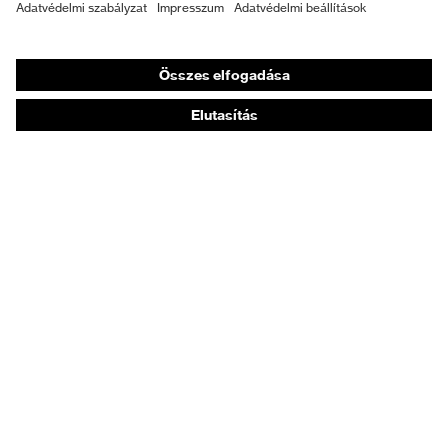
Személyre szabott egyéni védőeszközök
Légzésvédő álarcok
Hallásvédelem
Védő- és munkaruházat
Terméktanácsadás
Tetőtől talpig: uvex Safety Expert System
Kézvédelem: uvex Chemical Expert System
Légzésvédelem: uvex Respiratory Expert System
Szemvédelem: Védőszemüveg-konfigurátor
Technológiák
Díjak
Vásárlási tanácsadás