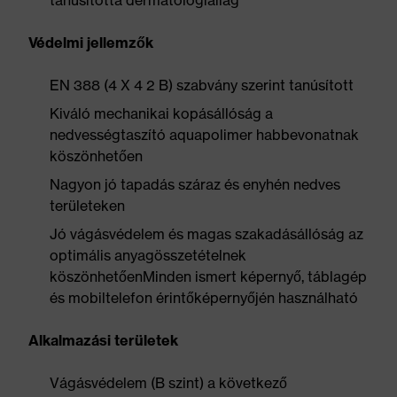
tanúsította dermatológiailag
Védelmi jellemzők
EN 388 (4 X 4 2 B) szabvány szerint tanúsított
Kiváló mechanikai kopásállóság a
nedvességtaszító aquapolimer habbevonatnak
köszönhetően
Nagyon jó tapadás száraz és enyhén nedves
területeken
Jó vágásvédelem és magas szakadásállóság az
optimális anyagösszetételnek
köszönhetőenMinden ismert képernyő, táblagép
és mobiltelefon érintőképernyőjén használható
Alkalmazási területek
Vágásvédelem (B szint) a következő