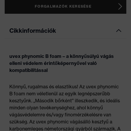
FORGALMAZÓK KERESÉSE
Cikkinformációk
uvex phynomic B foam – a könnyűsúlyú vágás
elleni védelem érintőképernyővel való
kompatibilitással
Könnyű, rugalmas és elasztikus! Az uvex phynomic
B foam nem véletlenül az egyik legnépszerűbb
kesztyűnk. „Második bőrként” illeszkedik, és ideális
minden olyan tevékenységhez, ahol könnyű
vágásvédelemre és/vagy finomérzékelésre van
szükség. Az uvex phynomic vágásálló kesztyű a
karbonemleges németországi gyárból származik. A