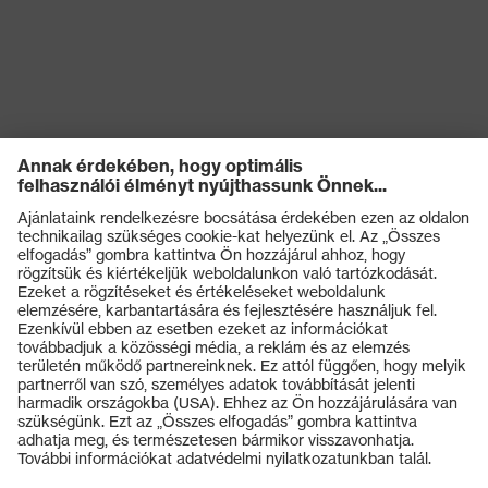
Termékek
Védőszemüvegek
Védősisakok
Védőkesztyűk
Munkavédelmi lábbeli