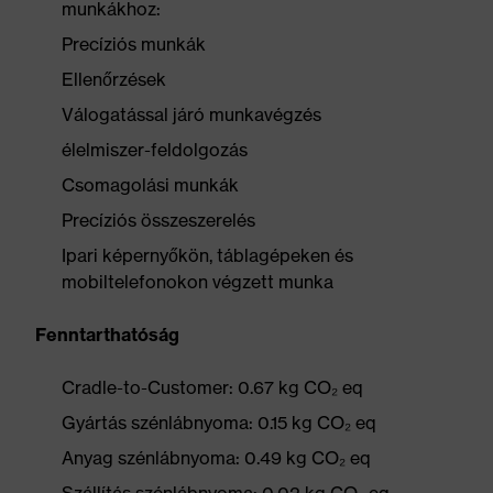
munkákhoz:
Precíziós munkák
Ellenőrzések
Válogatással járó munkavégzés
élelmiszer-feldolgozás
Csomagolási munkák
Precíziós összeszerelés
Ipari képernyőkön, táblagépeken és
mobiltelefonokon végzett munka
Fenntarthatóság
Cradle-to-Customer: 0.67 kg CO₂ eq
Gyártás szénlábnyoma: 0.15 kg CO₂ eq
Anyag szénlábnyoma: 0.49 kg CO₂ eq