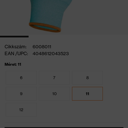
Cikkszám:
6008011
EAN /UPC:
4048612043523
Méret: 11
6
7
8
9
10
11
12