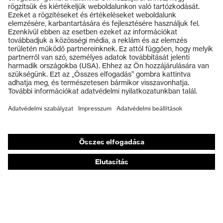
Termékek
Védőszemüvegek
Védősisakok
Védőkesztyűk
Munkavédelmi lábbeli
Személyre szabott egyéni védőeszközök
Légzésvédő álarcok
Hallásvédelem
Védő- és munkaruházat
Terméktanácsadás
Tetőtől talpig: uvex Safety Expert System