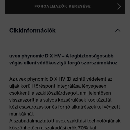
FORGALMAZÓK KERESÉSE
Cikkinformációk
uvex phynomic D X HV – A legbiztonságosabb
vágás elleni védőkesztyű forgó szerszámokhoz
Az uvex phynomic D X HV (D szintű védelem) az
ujjak körüli töréspont integrálása lényegesen
csökkenti a szakítószilárdságot, ami jelentősen
visszaszorítja a súlyos kézsérülések kockázatát
kézi csavarozáskor és forgó alkatrészekkel végzett
munkáknál.
A szabadalmaztatott uvex szakítási technológiának
köszönhetően a szakadási erők 70%-kal