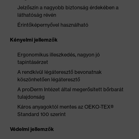
Jelzőszín a nagyobb biztonság érdekében a
láthatóság révén
Érintőképernyővel használható
Kényelmi jellemzők
Ergonomikus illeszkedés, nagyon jó
tapintásérzet
A rendkívül légáteresztő bevonatnak
köszönhetően légáteresztő
A proDerm Intézet által megerősített bőrbarát
tulajdonság
Káros anyagoktól mentes az OEKO-TEX®
Standard 100 szerint
Védelmi jellemzők