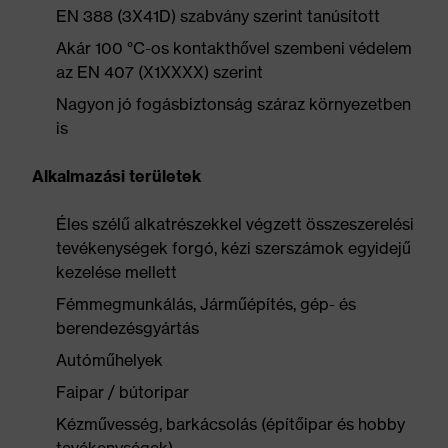
EN 388 (3X41D) szabvány szerint tanúsított
Akár 100 °C-os kontakthővel szembeni védelem
az EN 407 (X1XXXX) szerint
Nagyon jó fogásbiztonság száraz környezetben
is
Alkalmazási területek
Éles szélű alkatrészekkel végzett összeszerelési
tevékenységek forgó, kézi szerszámok egyidejű
kezelése mellett
Fémmegmunkálás, Járműépítés, gép- és
berendezésgyártás
Autóműhelyek
Faipar / bútoripar
Kézművesség, barkácsolás (építőipar és hobby