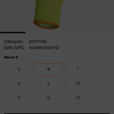
Cikkszám:
6077706
EAN /UPC:
4048612146712
Méret: 6
5
6
7
8
9
10
11
12
13