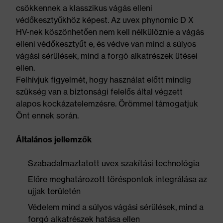
csökkennek a klasszikus vágás elleni
védőkesztyűkhöz képest. Az uvex phynomic D X
HV-nek köszönhetően nem kell nélkülöznie a vágás
elleni védőkesztyűt e, és védve van mind a súlyos
vágási sérülések, mind a forgó alkatrészek ütései
ellen.
Felhívjuk figyelmét, hogy használat előtt mindig
szükség van a biztonsági felelős által végzett
alapos kockázatelemzésre. Örömmel támogatjuk
Önt ennek során.
Általános jellemzők
Szabadalmaztatott uvex szakítási technológia
Előre meghatározott töréspontok integrálása az
ujjak területén
Védelem mind a súlyos vágási sérülések, mind a
forgó alkatrészek hatása ellen