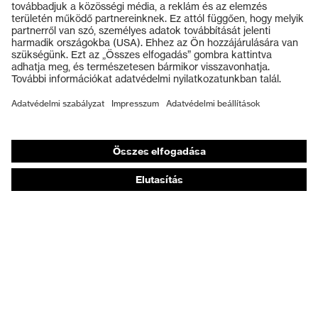
Védőszemüvegek
Védősisakok
Védőkesztyűk
Munkavédelmi lábbeli
Személyre szabott egyéni védőeszközök
Légzésvédő álarcok
Hallásvédelem
Védő- és munkaruházat
Terméktanácsadás
Tetőtől talpig: uvex Safety Expert System
Kézvédelem: uvex Chemical Expert System
Légzésvédelem: uvex Respiratory Expert System
Szemvédelem: Védőszemüveg-konfigurátor