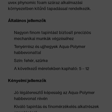
uvex phynomic foam száraz alkalmazási
környezetben kitűnő tapadással rendelkezik.
Általános jellemzők
Nagyon finom tapintást biztosít precíziós
mechanikai munkák végzéséhez
Tenyérrész és ujjhegyek Aqua-Polymer
habbevonattal
Szín: fehér, szürke
A következő méretekben kapható: 5 – 12
Kényelmi jellemzők
Jó légáteresztő képesség az Aqua-Polymer
habbevonat révén
Kiváló tapintás és finomérzékelés alkatrészek