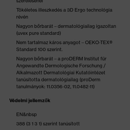
szerelésénél
Tökéletes illeszkedés a 3D Ergo technológia
révén
Nagyon bőrbarát – dermatológiailag igazoltan
(uvex pure standard)
Nem tartalmaz káros anyagot – OEKO-TEX®
Standard 100 szerint.
Nagyon bőrbarát – a proDERM Institut für
Angewandte Dermologische Forschung /
Alkalmazott Dermatológiai Kutatóintézet
tanúsította dermatológiailag (proDerm
tanulmányok: 11.0356-02, 11.0482-11)
Védelmi jellemzők
EN&nbsp
388 (3 1 3 1) szerint tanúsított