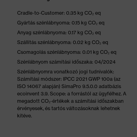
Cradle-to-Customer: 0.35 kg CO₂ eq
Gyártás szénlábnyoma: 0.15 kg CO₂ eq
Anyag szénlábnyoma: 0.17 kg CO₂ eq
Szállítás szénlábnyoma: 0.02 kg CO₂ eq
Csomagolás szénlábnyoma: 0.01 kg CO₂ eq
Szénlábnyom számítási időszaka: 04/2024
Szénlábnyomra vonatkozó jogi tudnivalók:
Számítási módszer: IPCC 2021 GWP 100a (az
ISO 14067 alapján) SimaPro 9.5.0.0 adatbázis
ecoinvent 3.9. Scope: a forrástól az ügyfélhez. A
megadott CO₂-értékek a számítási időszakban
érvényesek, és tartós változásoknak lehetnek
kitéve.