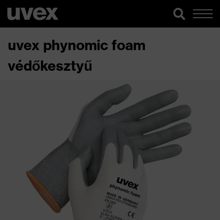
uvex phynomic foam
védőkesztyű