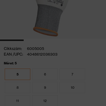
Cikkszám:
6005005
EAN /UPC:
4048612036303
Méret: 5
5
6
7
8
9
10
11
12