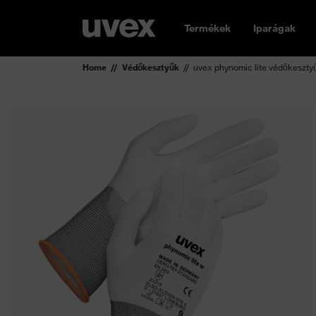
Termékek
Iparágak
Home
Védőkesztyűk
uvex phynomic lite védőkeszty