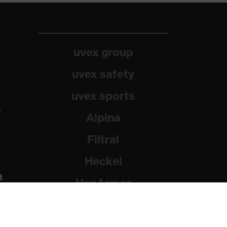
uvex group
uvex safety
uvex sports
a
Alpina
Filtral
Heckel
t
HexArmor
Rainer Winter Stiftung