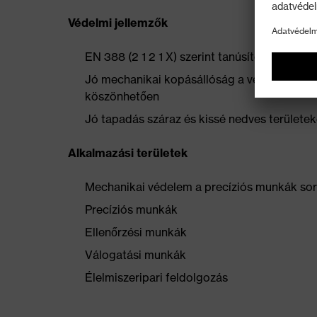
Védelmi jellemzők
EN 388 (2 1 2 1 X) szerint tanúsított
Jó mechanikai kopásállóság a vékony, azo
köszönhetően
Jó tapadás száraz és kissé nedves területe
Alkalmazási területek
Mechanikai védelem a precíziós munkák so
Precíziós munkák
Ellenőrzési munkák
Válogatási munkák
Élelmiszeripari feldolgozás