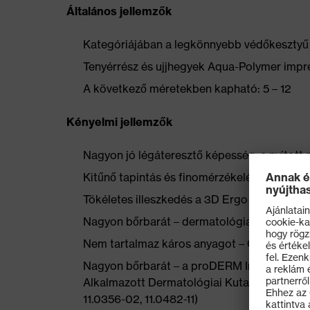
Általános jellemzők
Kategóriájában a legkönnyebb védőkeszty
Tenyérrész és ujjhegyek Aqua-Polymer impr
A következő méretekben kapható: 5 – 12
Kényelmi jellemzők
Nagyon jó légáteresztő képesség, a nyitott
Kitűnő tapintás és finomérzékelés az apró 
Tökéletes illeszkedés a 3D Ergo technológi
Nagyon bőrbarát – dermatológiailag igazolt
Nem tartalmaz káros anyagot – OEKO-TEX® 
Nagyon bőrbarát – a proDERM Institut fü
Alkalmazott Dermatológiai Kutatóintézet) á
11.0356-02, 11.0482-11)