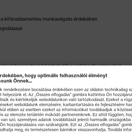
ű a kifáradásmentes munkavégzés érdekében
egnálással
 pórusú bevonatnak köszönhetően csökkenti az izzadást
alkatrészek kezelésekor
a révén
an (uvex pure standard)
Standard 100 szerint.
r Angewandte Dermologische Forschung (proDERM
ltal dermatológiailag tanúsított (proDerm tanulmányok: