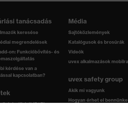
y
rlási tanácsadás
Média
R)
lmazók keresése
Sajtóközlemények
 by OEKO-TEX®, Alkalmas az élelmiszerrel való
édiai megrendelések
Katalógusok és brosúrák
add-on: Funkcióbővítés- és
Videók
maszolgáltatás
uvex alkalmazások mobilr
, EN ISO 21420:2020
bi kérdése van a
lással kapcsolatban?
uvex safety group
Akik mi vagyunk
etek
Hogyan érhet el bennünke
 üzlet vállalati (B2B)
leknek
Kapcsolat