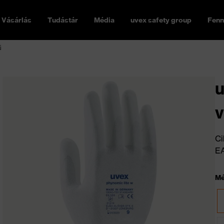
Vásárlás
Tudástár
Média
uvex safety group
Fenn
ű
u
v
Ci
E
Mé