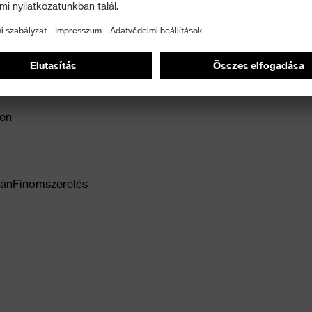
nban robusztus Aqua-Polymer impregnálásának
ken
ránFinomszerelés