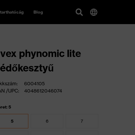
tarthatóság
Blog
vex phynomic lite
édőkesztyű
kkszám:
6004105
AN /UPC:
4048612046074
ret: 5
5
6
7