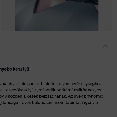
nnyebb kesztyű
vex phynomic sorozat minden olyan tevékenységhez
Ezek a védőkesztyűk „második bőrként” működnek, és
hogy közben a kezek beizzadnának. Az uvex phynomic
lajdonságai révén különösen finom tapintást igénylő