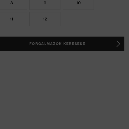
8
9
10
11
12
FORGALMAZÓK KERESÉSE