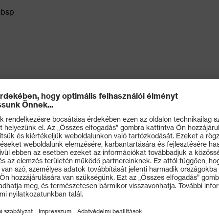
nbsp
A B I K L N O T) szerint tanúsított