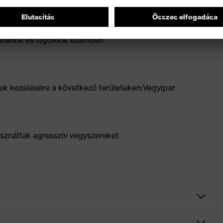
kkel, pl. észterekkel, ketonokkal, aldehidekkel,
savakkal és lúgokkal szemben
rek kezelésére a következő területeken:Vegyipar
asználtak agresszív vegyszereket