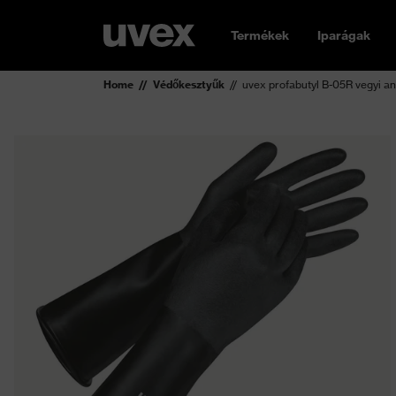
Termékek
Iparágak
Home
Védőkesztyűk
uvex profabutyl B-05R vegyi a