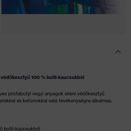
i védőkesztyű 100 % butil-kaucsukból
vex profabutyl vegyi anyagok elleni védőkesztyű
terekkel és ketonokkal való tevékenységre alkalmas.
ű butil-kaucsukból