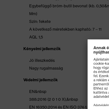
Egybefüggő bróm-butil bevonat (kb. 0,50&
Mm)
Szín: fekete
A következő méretekben kapható: 7 – 11
AQL 1,5
Kényelmi jellemzők
Jó illeszkedés
Nagy rugalmasság
Védelmi jellemzők
EN&nbsp
388:2016 (2 0 1 0 X),&nbsp
EN 16350:2014 és EN ISO 374-1:2016/Type A (