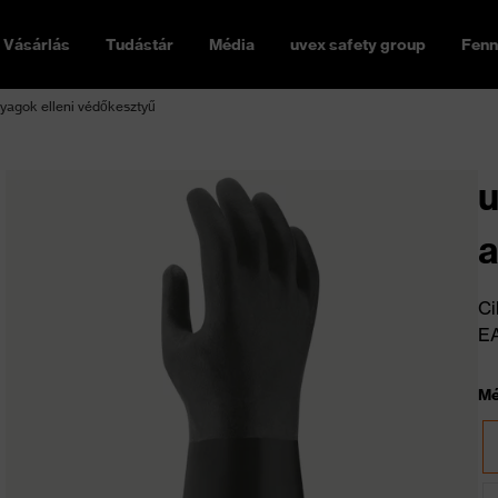
Vásárlás
Tudástár
Média
uvex safety group
Fenn
nyagok elleni védőkesztyű
u
a
Ci
E
Mé