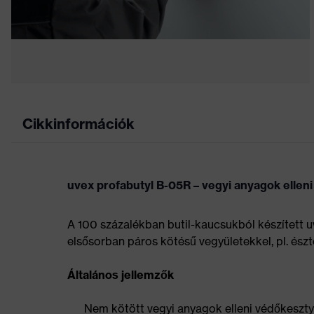
Cikkinformációk
uvex profabutyl B-05R – vegyi anyagok ellen
A 100 százalékban butil-kaucsukból készített u
elsősorban páros kötésű vegyületekkel, pl. ész
Általános jellemzők
Nem kötött vegyi anyagok elleni védőkeszty