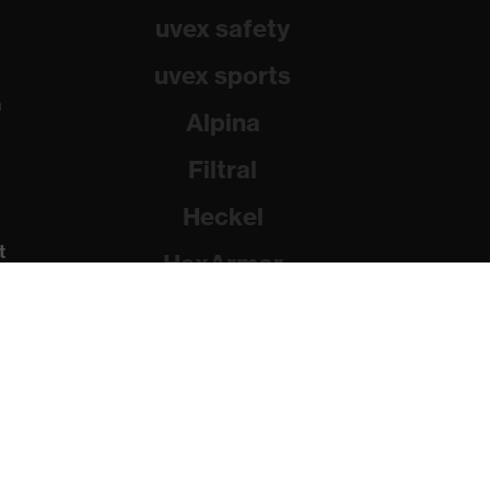
uvex safety
uvex sports
a
Alpina
Filtral
Heckel
t
HexArmor
Rainer Winter Stiftung