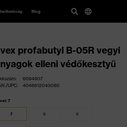
tarthatóság
Blog
vex profabutyl B-05R vegyi
nyagok elleni védőkesztyű
kkszám:
6094907
AN /UPC:
4048612043080
ret: 7
7
8
9