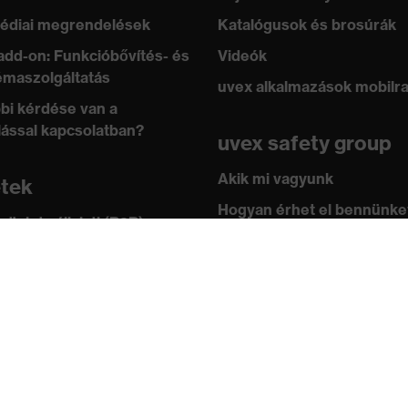
édiai megrendelések
Katalógusok és brosúrák
add-on: Funkcióbővítés- és
Videók
maszolgáltatás
uvex alkalmazások mobilr
bi kérdése van a
lással kapcsolatban?
uvex safety group
Akik mi vagyunk
etek
Hogyan érhet el bennünke
 üzlet vállalati (B2B)
leknek
Kapcsolat
ástár
Impresszum
 academy
Adatvédelem
ányok és irányelvek
ítványok