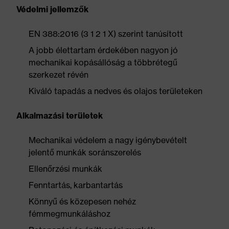
Védelmi jellemzők
EN 388:2016 (3 1 2 1 X) szerint tanúsított
A jobb élettartam érdekében nagyon jó
mechanikai kopásállóság a többrétegű
szerkezet révén
Kiváló tapadás a nedves és olajos területeken
Alkalmazási területek
Mechanikai védelem a nagy igénybevételt
jelentő munkák soránszerelés
Ellenőrzési munkák
Fenntartás, karbantartás
Könnyű és közepesen nehéz
fémmegmunkáláshoz