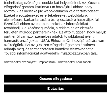
Termékek
Védőszemüvegek
Védősisakok
Védőkesztyűk
Munkavédelmi lábbeli
Személyre szabott egyéni védőeszközök
Légzésvédő álarcok
Hallásvédelem
Védő- és munkaruházat
Terméktanácsadás