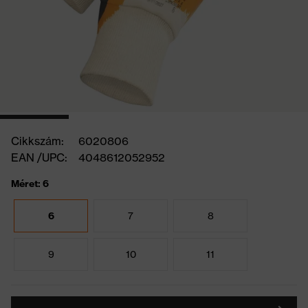
Cikkszám:
6020806
EAN /UPC:
4048612052952
Méret: 6
6
7
8
9
10
11