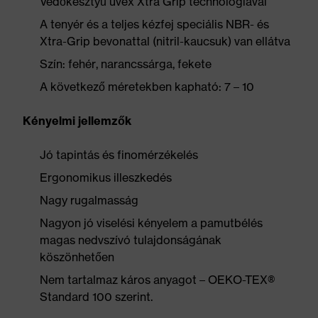
Védőkesztyű uvex Xtra Grip technológiával
A tenyér és a teljes kézfej speciális NBR- és
Xtra-Grip bevonattal (nitril-kaucsuk) van ellátva
Szín: fehér, narancssárga, fekete
A következő méretekben kapható: 7 – 10
Kényelmi jellemzők
Jó tapintás és finomérzékelés
Ergonomikus illeszkedés
Nagy rugalmasság
Nagyon jó viselési kényelem a pamutbélés
magas nedvszívó tulajdonságának
köszönhetően
Nem tartalmaz káros anyagot – OEKO-TEX®
Standard 100 szerint.