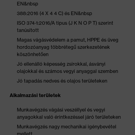
EN&nbsp
388:2016 (4 X 4 4 C) és EN&nbsp
ISO 374-1:2016/A típus (J K N O P T) szerint
tanúsított
Magas vágásvédelem a pamut, HPPE és üveg
hordozóanyag többrétegű szerkezetének
köszönhetően
Jó ellenálló képesség zsírokkal, ásványi
olajokkal és számos vegyi anyaggal szemben
Jó tapadás nedves és olajos területeken
Alkalmazási területek
Munkavégzés vágási veszéllyel és vegyi
anyagokkal való érintkezéssel járó területeken
Munkavégzés nagy mechanikai igénybevétel
mellett