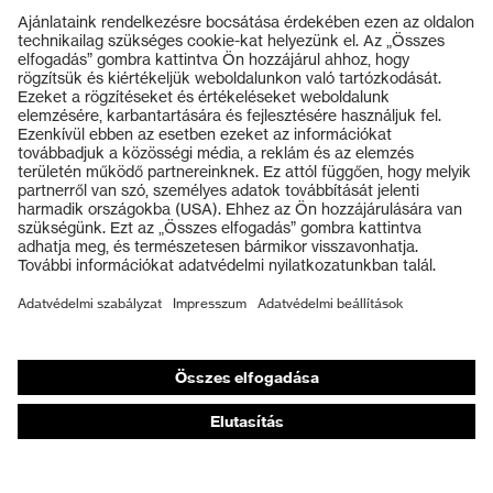
Termékek
Védőszemüvegek
Védősisakok
Védőkesztyűk
Munkavédelmi lábbeli
Személyre szabott egyéni védőeszközök
Légzésvédő álarcok
Hallásvédelem
Védő- és munkaruházat
Terméktanácsadás