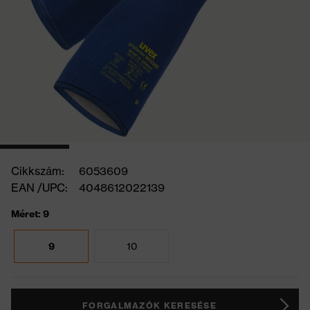
Cikkszám:
6053609
EAN /UPC:
4048612022139
Méret: 9
9
10
FORGALMAZÓK KERESÉSE