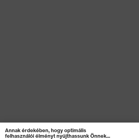
Újrahasznosítás
Többször használatos (R)
STANDARD 100 by OEKO-
Tanúsítványok
TEX®
EN ISO 374-1:2016 + A1:2018,
Szabvány
EN 388:2016 + A1:2018, EN
ISO 21420:2020
Kesztyűhossz
40