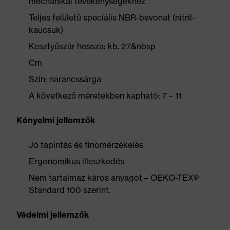
mechanikai tevékenységekhez
Teljes felületű speciális NBR-bevonat (nitril-
kaucsuk)
Kesztyűszár hossza: kb. 27&nbsp
Cm
Szín: narancssárga
A következő méretekben kapható: 7 – 11
Kényelmi jellemzők
Jó tapintás és finomérzékelés
Ergonomikus illeszkedés
Nem tartalmaz káros anyagot – OEKO-TEX®
Standard 100 szerint.
Védelmi jellemzők