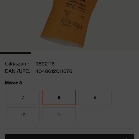
Cikkszám:
9892116
EAN /UPC:
4048612011676
Méret: 8
7
8
9
10
11