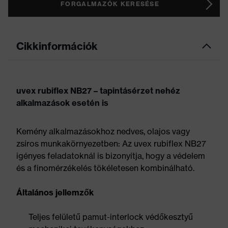
FORGALMAZÓK KERESÉSE
Cikkinformációk
uvex rubiflex NB27 – tapintásérzet nehéz
alkalmazások esetén is
Kemény alkalmazásokhoz nedves, olajos vagy
zsíros munkakörnyezetben: Az uvex rubiflex NB27
igényes feladatoknál is bizonyítja, hogy a védelem
és a finomérzékelés tökéletesen kombinálható.
Általános jellemzők
Teljes felületű pamut-interlock védőkesztyű