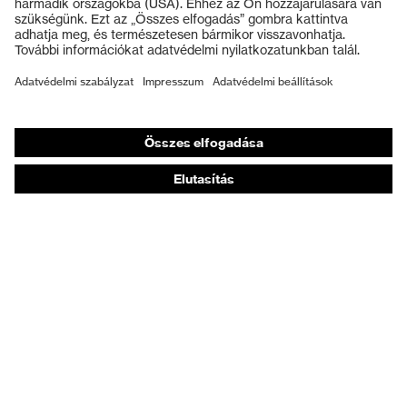
Védőkesztyűk
Munkavédelmi lábbeli
Személyre szabott egyéni védőeszközök
Légzésvédő álarcok
Hallásvédelem
Védő- és munkaruházat
Terméktanácsadás
Tetőtől talpig: uvex Safety Expert System
Kézvédelem: uvex Chemical Expert System
Légzésvédelem: uvex Respiratory Expert System
Szemvédelem: Védőszemüveg-konfigurátor
Technológiák