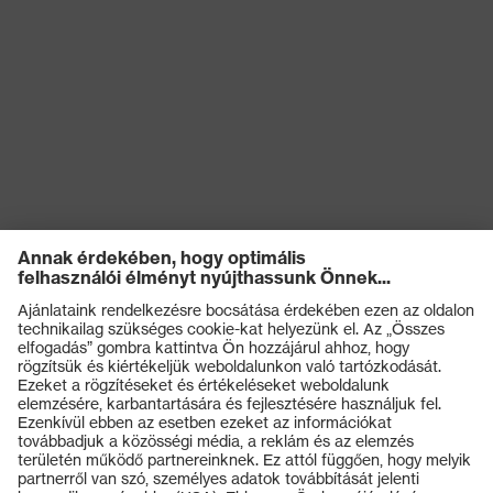
Termékek
Védőszemüvegek
Védősisakok