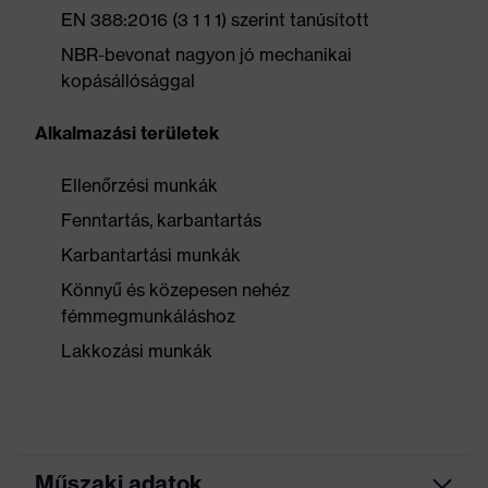
EN 388:2016 (3 1 1 1) szerint tanúsított
NBR-bevonat nagyon jó mechanikai
kopásállósággal
Alkalmazási területek
Ellenőrzési munkák
Fenntartás, karbantartás
Karbantartási munkák
Könnyű és közepesen nehéz
fémmegmunkáláshoz
Lakkozási munkák
Műszaki adatok