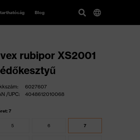
tarthatóság
Blog
vex rubipor XS2001
édőkesztyű
kkszám:
6027607
AN /UPC:
4048612010068
ret: 7
5
6
7