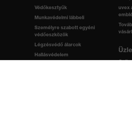
Védőkesztyűk
uvex 
emblé
Munkavédelmi lábbeli
Továb
Személyre szabott egyéni
vásár
védőeszközök
Légzésvédő álarcok
Üzl
Hallásvédelem
Online
Védő- és munkaruházat
ügyfe
Terméktanácsadás
Tud
Tetőtől talpig: uvex Safety
uvex
Expert System
Szabv
Kézvédelem: uvex Chemical
tanús
Expert System
Légzésvédelem: uvex