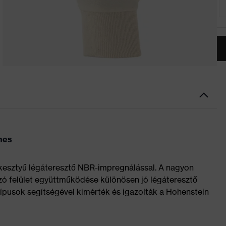
mes
kesztyű légáteresztő NBR-impregnálással. A nagyon
ó felület együttműködése különösen jó légáteresztő
pusok segítségével kimérték és igazolták a Hohenstein