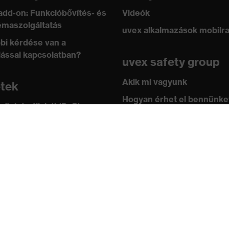
add-on: Funkcióbővítés- és
Videók
maszolgáltatás
uvex alkalmazások mobilr
bi kérdése van a
lással kapcsolatban?
uvex safety group
Akik mi vagyunk
etek
Hogyan érhet el bennünke
 üzlet vállalati (B2B)
leknek
Kapcsolat
ástár
Impresszum
 academy
Adatvédelem
ányok és irányelvek
ítványok