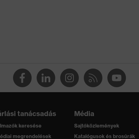
ade in Germany
 ErgoFlex Technology
bbször használatos (R)
TANDARD 100 by OEKO-TEX®
hér
 388:2016 + A1:2018, EN ISO 21420:2020
rlási tanácsadás
Média
lmazók keresése
Sajtóközlemények
édiai megrendelések
Katalógusok és brosúrák