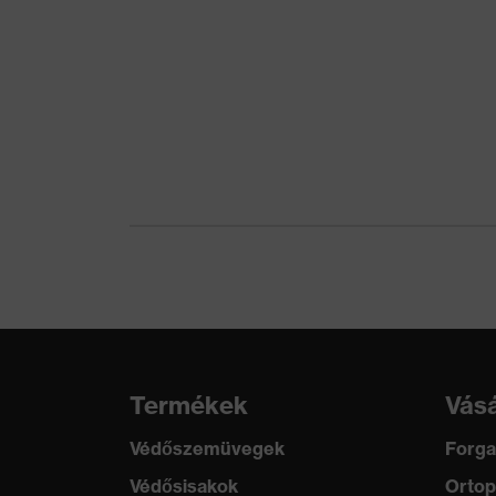
uvex minőségi védjegy
M
uvex technológia
3D
Újrahasznosítás
Tö
Tanúsítványok
S
Keresőszín (szűrő)
fe
Szabvány
EN
Termékek
Vásá
Védőszemüvegek
Forga
Védősisakok
Ortop