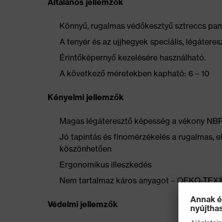
Általános jellemzők
Könnyű, rugalmas védőkesztyű sztreccs pam
A tenyér és az ujjhegyek speciális, légáter
Érintőképernyő kezelésére használható.
A következő méretekben kapható: 6 – 10
Kényelmi jellemzők
Magas légáteresztő képesség a vékony NB
Jó tapintás és finomérzékelés a rugalmas, 
köszönhetően
Ergonomikus illeszkedés
Nem tartalmaz káros anyagot – OEKO-TEX® 
Védelmi jellemzők