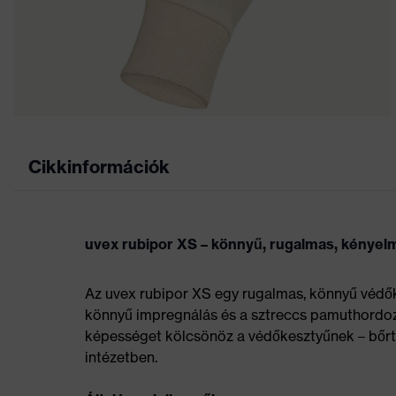
Cikkinformációk
uvex rubipor XS – könnyű, rugalmas, kényel
Az uvex rubipor XS egy rugalmas, könnyű védő
könnyű impregnálás és a sztreccs pamuthordoz
képességet kölcsönöz a védőkesztyűnek – bőrtí
intézetben.