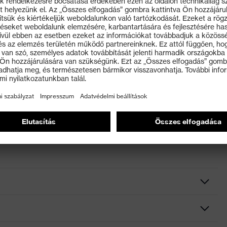
tött mandzsetta