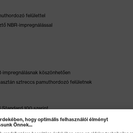
uthordozó felülettel
esztő NBR-impregnálással
R-impregnálásnak köszönhetően
elasztán sztreccs pamuthordozó felületnek
Standard 100 szerint.