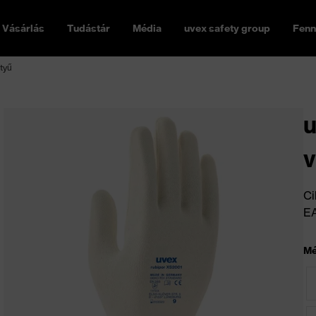
Vásárlás
Tudástár
Média
uvex safety group
Fenn
tyű
u
v
Ci
E
Mé