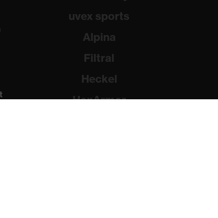
uvex sports
a
Alpina
Filtral
Heckel
t
HexArmor
Rainer Winter Stiftung