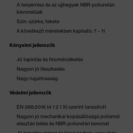
A tenyérrész és az ujjhegyek NBR-poliuretán
bevonatúak
Szín: szürke, fekete
A következő méretekben kapható: 7 – 11
Kényelmi jellemzők
Jó tapintás és finomérzékelés
Nagyon jó illeszkedés
Nagy rugalmasság
Védelmi jellemzők
EN 388:2016 (4 1 2 1 X) szerint tanúsított
Nagyon jó mechanikai kopásállóságú poliamid
elasztán bélés és NBR-poliuretán bevonat