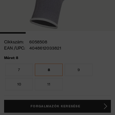
Cikkszám:
6058508
EAN /UPC:
4048612033821
Méret: 8
7
8
9
10
11
FORGALMAZÓK KERESÉSE