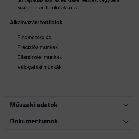
Jó tapadás száraz és kissé nedves, vagy akár
kissé olajos területeken is
Alkalmazási területek
Finomszerelés
Precíziós munkák
Ellenőrzési munkák
Válogatási munkák
Műszaki adatok
Dokumentumok
Keresőszín (szűrő)
szürke, fekete
Kivitel
Kötött mandzsetta