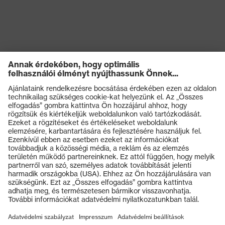
Termékek
Védőszemüvegek
Védősisakok
Védőkesztyűk
Munkavédelmi lábbeli
Személyre szabott egyéni védőeszközök