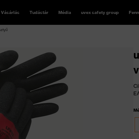
Vásárlás
Tudástár
Média
uvex safety group
Fenn
sztyű
u
v
Ci
E
Mé