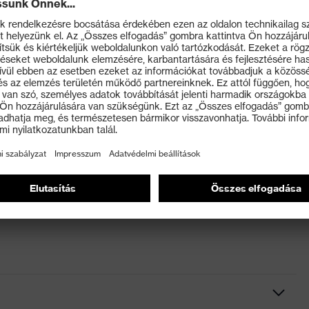
 fokig
i veszélyekkel szemben
nyezetben