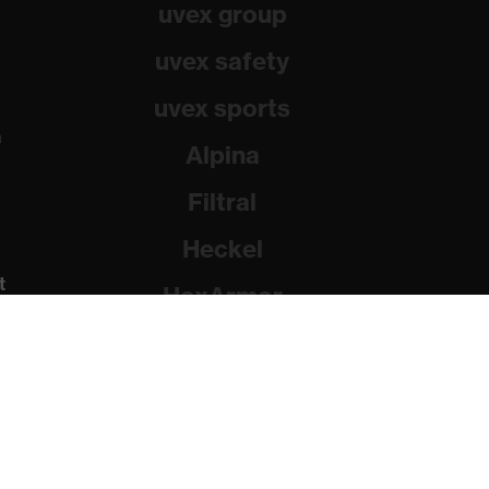
uvex group
uvex safety
uvex sports
a
Alpina
Filtral
Heckel
t
HexArmor
Rainer Winter Stiftung