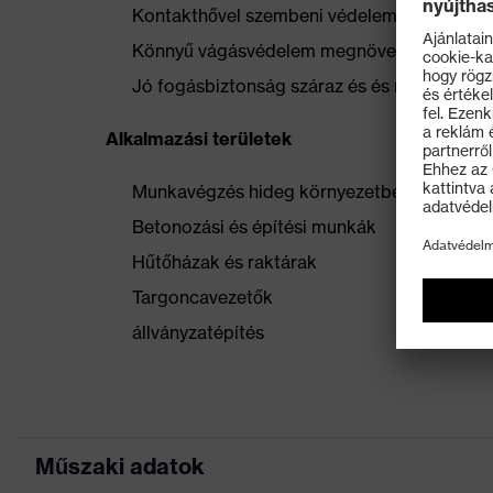
Kontakthővel szembeni védelem 250 Celsius
Könnyű vágásvédelem megnövelt mechanika
Jó fogásbiztonság száraz és és nedves kör
Alkalmazási területek
Munkavégzés hideg környezetben
Betonozási és építési munkák
Hűtőházak és raktárak
Targoncavezetők
állványzatépítés
Műszaki adatok