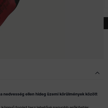
m a nedvesség ellen hideg üzemi körülmények között
 könnyű fogást tesz lehetővé nagyobb erőkifejtés