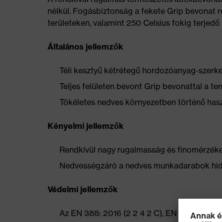
nélkül. Fogásbiztonság a fekete Grip bevonat r
területeken, valamint 250 Celsius fokig terjed
Általános jellemzők
Téli kesztyű kétrétegű hordozóanyag-szerke
Teljes felületen bevont Grip bevonattal a te
Tökéletes nedves környezetben történő has
Kényelmi jellemzők
Rendkívül nagy rugalmasság és finomérzéke
Nedvességzáró a nedves munkadarabok hid
Védelmi jellemzők
Az EN 388: 2016 (2 2 4 2 C), EN 511:(1 2 X),