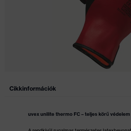
Cikkinformációk
uvex unilite thermo FC – teljes körű védele
A rendkívül rugalmas természetes latexbevonat