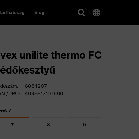
tarthatóság
Blog
vex unilite thermo FC
édőkesztyű
kkszám:
6084207
AN /UPC:
4048612107980
ret: 7
7
8
9