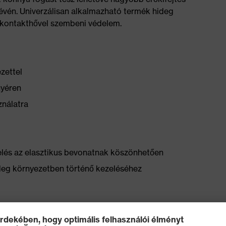
évén. Univerzálisan alkalmazható termék hideg
ő kontakthővel szembeni védelem.
zettel
nyéren
ználatra
lés az elasztikus bevonatnak köszönhetően
eg környezetben történő kezeléséhez
 EN 407 (X 2 X X X X) szabvány szerint tanúsított