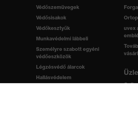
Védőszemüvegek
Forga
Védősisakok
Ortop
Védőkesztyűk
uvex 
emblé
Munkavédelmi lábbeli
Továb
Személyre szabott egyéni
vásár
védőeszközök
Légzésvédő álarcok
Üzl
Hallásvédelem
Online
Védő- és munkaruházat
ügyfe
Terméktanácsadás
Tud
Tetőtől talpig: uvex Safety
uvex
Expert System
Szabv
Kézvédelem: uvex Chemical