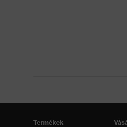
Mechanikus kockázatokkal szembeni
Vág
védelem
Termikus kockázatokkal szembeni
Kon
védelem
Újrahasznosítás
Töb
Kesztyűhossz
24
EN 
Szabvány
214
Termékek
Vásá