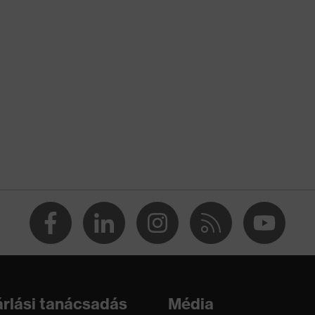
ás okozta sérülésekkel szembeni védelem
takthővel szembeni védelem, Hideggel szembeni védelem
bször használatos (R)
511:2006, EN 407:2020, EN 388:2016 + A1:2018, EN ISO
20:2020
rlási tanácsadás
Média