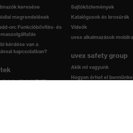
lmazók keresése
Sajtóközlemények
édiai megrendelések
Katalógusok és brosúrák
add-on: Funkcióbővítés- és
Videók
maszolgáltatás
uvex alkalmazások mobilr
bi kérdése van a
lással kapcsolatban?
uvex safety group
Akik mi vagyunk
etek
Hogyan érhet el bennünke
 üzlet vállalati (B2B)
leknek
Kapcsolat
ástár
Impresszum
 academy
Adatvédelem
ányok és irányelvek