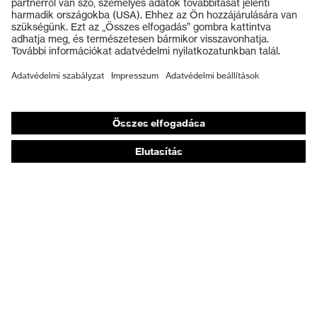
Védősisakok
Védőkesztyűk
Munkavédelmi lábbeli
Személyre szabott egyéni védőeszközök
Légzésvédő álarcok
Hallásvédelem
Védő- és munkaruházat
Terméktanácsadás
Tetőtől talpig: uvex Safety Expert System
Kézvédelem: uvex Chemical Expert System
Légzésvédelem: uvex Respiratory Expert System
Szemvédelem: Védőszemüveg-konfigurátor
Technológiák