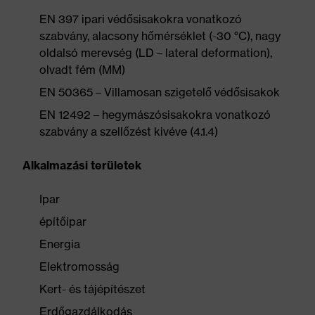
EN 397 ipari védősisakokra vonatkozó
szabvány, alacsony hőmérséklet (-30 °C), nagy
oldalsó merevség (LD – lateral deformation),
olvadt fém (MM)
EN 50365 – Villamosan szigetelő védősisakok
EN 12492 – hegymászósisakokra vonatkozó
szabvány a szellőzést kivéve (4.1.4)
Alkalmazási területek
Ipar
építőipar
Energia
Elektromosság
Kert- és tájépítészet
Erdőgazdálkodás