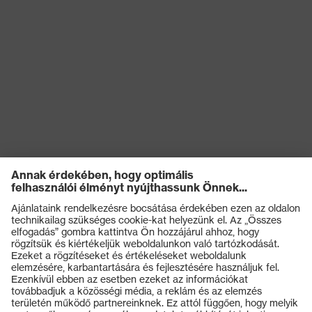
ütéscsillapítás, Állszíjnyitó 500
N-tól, 25 mm
Termikus
kockázatokkal
Lángállóság, Hidegtűrés -30°C-
szembeni
ig
védelem
Záródás
Csatos záródás
Termékek
Védőszemüvegek