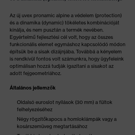
Az új uvex pronamic alpine a védelem (protection)
és a dinamika (dynamic) tökéletes kombinációját
kínálja, és nem pusztán a termék nevében.
Egyértelmű fejlesztési cél volt, hogy az összes
funkcionális elemet egymáshoz kapcsolódó módon
építsük be a sisak dizájnjába. Továbbá a kényelem
is rendkívül fontos volt számunkra, hogy ügyfeleink
optimálisan hozzá tudják igazítani a sisakot az
adott fejgeometriához.
Általános jellemzők
Oldalsó euroslot nyílások (30 mm) a fültok
felhelyezéséhez
Négy rögzítőkapocs a homloklámpák vagy a
kosárszemüveg megtartásához