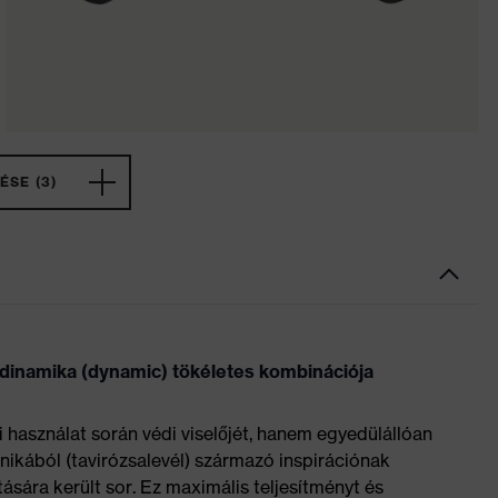
ÉSE (3)
 dinamika (dynamic) tökéletes kombinációja
használat során védi viselőjét, hanem egyedülállóan
onikából (tavirózsalevél) származó inspirációnak
tására került sor. Ez maximális teljesítményt és