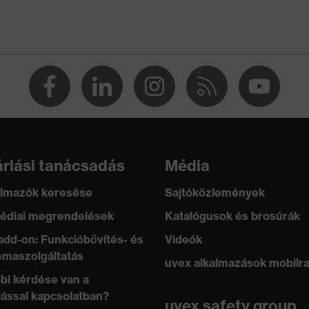
0 és 250 N között, Hegyes és éles tárgyak áthatolásával
m, Függőleges ütéscsillapítás
degtűrés -30°C-ig
rlási tanácsadás
Média
lmazók keresése
Sajtóközlemények
édiai megrendelések
Katalógusok és brosúrák
add-on: Funkcióbővítés- és
Videók
maszolgáltatás
uvex alkalmazások mobilr
bi kérdése van a
lással kapcsolatban?
uvex safety group