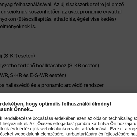
nyag felhasználásával. Az új sisakszerkezetre jellemző
t funkcióknak köszönhetően az uvex pronamic egyúttal
nyokon (ütéscsillapítás, áthatolás, égési viselkedés)
telményeknek is.
zíj (S-KR esetén)
helyzetbe történő beállításához (S-KR esetén)
S-WR, S-KR és E-S-WR esetén)
os hallásvédő és a pronamic arcvédő rendszer
ékának rögzítéséhez
zereltségként