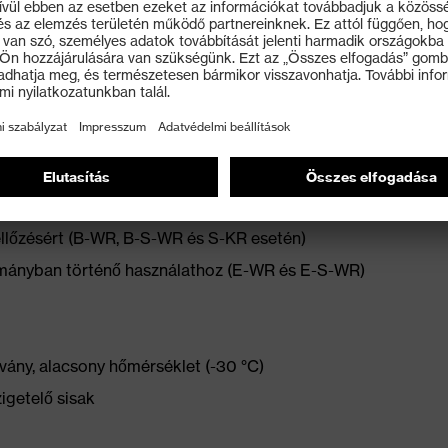
 fokozatmentes szélességállításhoz
imális illeszkedésért és kényelemért
zellőzésért (B-WR, B-S-WR és S-KR esetén)
rtományban történő használathoz (E-WR és E-S-WR)
ány, alacsony hőmérséklet (-30 °C)
igetelő sisak