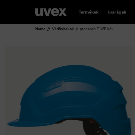
Termékek
Iparágak
Home
Védősisakok
pronamic E-WR kék