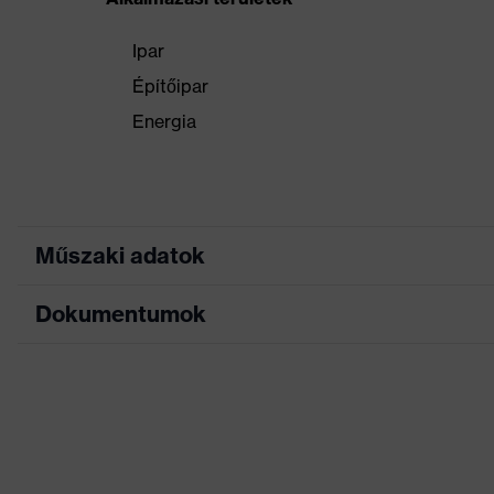
Ipar
Építőipar
Energia
Műszaki adatok
Dokumentumok
Keresőszín (szűrő)
kék
Fültok és arcvé
Sisaktartozék rögzítése
Adatlap
sisaklámpa)
6 pontos belső 
EK-megfelelőségi nyilatkozat
Kivitel
izzadságfelfogó