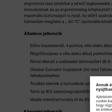
ergonómia tesz lehetővé a lehető legkevesebb a
innovációnak és az ergonómiailag kifejlesztet
maximális biztonságot is nyújt. Az előírt szabvá
túlmenően megfelel a „-30 °C” opcionális köve
Általános jellemzők
Előre összeszerelt, 4 pontos, villa alakú álls
Rögzítőcsipesz a villa alakú állszíj parkoló
Rövid ellenző a szélesebb látómezőért (B-
Oldalsó Euroslot-foglalatok (30 mm) fültok
felhelyezéséhez
További elemek a tartozékok széles választ
Tartó az IES szemüvegcsíptetőhöz alapfels
Ideális mérettartomány 51 és 65 cm között
Kényelmi jellemzők