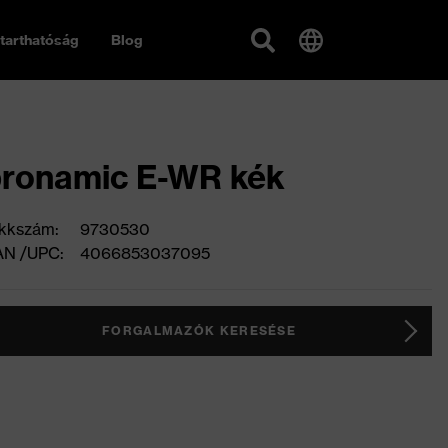
tarthatóság
Blog
ronamic E-WR kék
kkszám:
9730530
AN /UPC:
4066853037095
FORGALMAZÓK KERESÉSE