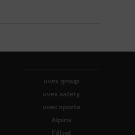
uvex group
uvex safety
uvex sports
a
Alpina
Filtral