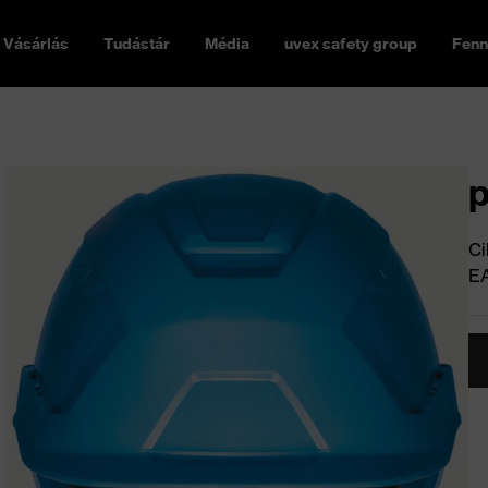
Vásárlás
Tudástár
Média
uvex safety group
Fenn
p
Ci
E