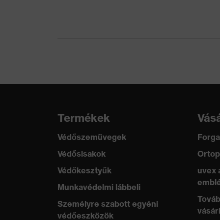
Ellenző hossza
Hosszú karima
Mechanikus kockázatokkal
Állszíjnyitó 15
szembeni védelem
szembeni védele
Termikus kockázatokkal
Lángállóság, Hi
szembeni védelem
Termékek
Vásá
Védőszemüvegek
Forga
Védősisakok
Ortop
Védőkesztyűk
uvex 
emblé
Munkavédelmi lábbeli
Továb
Személyre szabott egyéni
vásár
védőeszközök