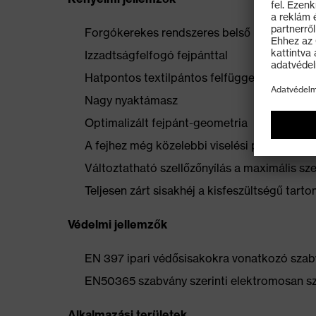
Forgókerekes rendszeres belső kialakítás a
Izzadtságfelfogó fejpánttal
Hatpontos textilpántos felfüggesztés az opt
Nagy nyaktámasz
Optimalizált fejpánt-geometria
A fejhez még közelebbi viselési pozíció
Változtatható szellőzőnyílás a maximális s
Teljesen zárt sisakhéj a kisfeszültségű ta
Védelmi jellemzők
EN 397 ipari védősisakokra vonatkozó szabv
EN50365 szabvány szerinti elektromosan sz
Alkalmazási területek