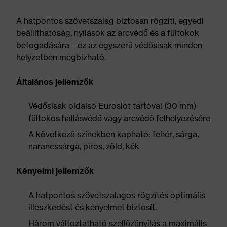
A hatpontos szövetszalag biztosan rögzíti, egyedi
beállíthatóság, nyílások az arcvédő és a fültokok
befogadására – ez az egyszerű védősisak minden
helyzetben megbízható.
Általános jellemzők
Védősisak oldalsó Euroslot tartóval (30 mm)
fültokos hallásvédő vagy arcvédő felhelyezésére
A következő színekben kapható: fehér, sárga,
narancssárga, piros, zöld, kék
Kényelmi jellemzők
A hatpontos szövetszalagos rögzítés optimális
illeszkedést és kényelmet biztosít.
Három változtatható szellőzőnyílás a maximális