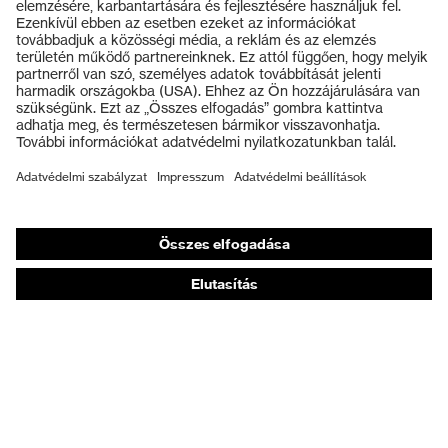
Védőszemüvegek
Védősisakok
Védőkesztyűk
Munkavédelmi lábbeli
Személyre szabott egyéni védőeszközök
Légzésvédő álarcok
Hallásvédelem
Védő- és munkaruházat
Terméktanácsadás
Tetőtől talpig: uvex Safety Expert System
Kézvédelem: uvex Chemical Expert System
Légzésvédelem: uvex Respiratory Expert System