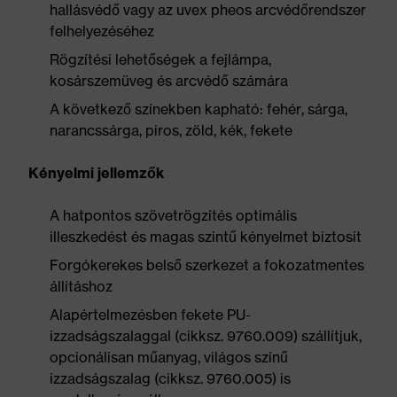
hallásvédő vagy az uvex pheos arcvédőrendszer
felhelyezéséhez
Rögzítési lehetőségek a fejlámpa,
kosárszemüveg és arcvédő számára
A következő színekben kapható: fehér, sárga,
narancssárga, piros, zöld, kék, fekete
Kényelmi jellemzők
A hatpontos szövetrögzítés optimális
illeszkedést és magas szintű kényelmet biztosít
Forgókerekes belső szerkezet a fokozatmentes
állításhoz
Alapértelmezésben fekete PU-
izzadságszalaggal (cikksz. 9760.009) szállítjuk,
opcionálisan műanyag, világos színű
izzadságszalag (cikksz. 9760.005) is