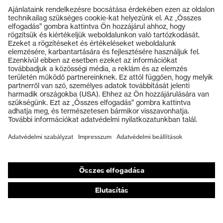
Termékek
Védőszemüvegek
Védősisakok
Védőkesztyűk
Munkavédelmi lábbeli
Személyre szabott egyéni védőeszközök
Légzésvédő álarcok
Hallásvédelem
Védő- és munkaruházat
Terméktanácsadás