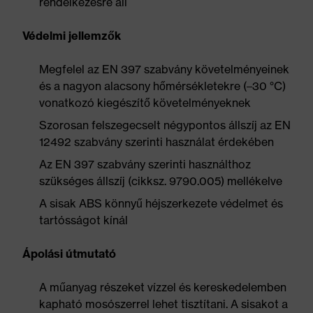
rendelkezésre áll
Védelmi jellemzők
Megfelel az EN 397 szabvány követelményeinek
és a nagyon alacsony hőmérsékletekre (–30 °C)
vonatkozó kiegészítő követelményeknek
Szorosan felszegecselt négypontos állszíj az EN
12492 szabvány szerinti használat érdekében
Az EN 397 szabvány szerinti használthoz
szükséges állszíj (cikksz. 9790.005) mellékelve
A sisak ABS könnyű héjszerkezete védelmet és
tartósságot kínál
Ápolási útmutató
A műanyag részeket vízzel és kereskedelemben
kapható mosószerrel lehet tisztítani. A sisakot a