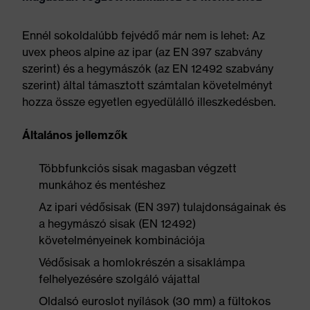
Ennél sokoldalúbb fejvédő már nem is lehet: Az
uvex pheos alpine az ipar (az EN 397 szabvány
szerint) és a hegymászók (az EN 12492 szabvány
szerint) által támasztott számtalan követelményt
hozza össze egyetlen egyedülálló illeszkedésben.
Általános jellemzők
Többfunkciós sisak magasban végzett
munkához és mentéshez
Az ipari védősisak (EN 397) tulajdonságainak és
a hegymászó sisak (EN 12492)
követelményeinek kombinációja
Védősisak a homlokrészén a sisaklámpa
felhelyezésére szolgáló vájattal
Oldalsó euroslot nyílások (30 mm) a fültokos