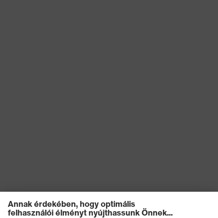
ütéscsillapítás, Állszíjnyitó 500
N-tól, 25 mm
Termikus
kockázatokkal
Lángállóság, Hidegtűrés -30°C-
szembeni
ig
védelem
Keresőszín
fehér
(szűrő)