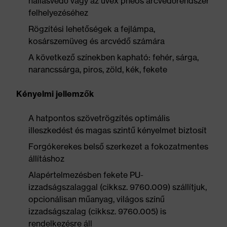
hallásvédő vagy az uvex pheos arcvédőrendszer
felhelyezéséhez
Rögzítési lehetőségek a fejlámpa,
kosárszemüveg és arcvédő számára
A következő színekben kapható: fehér, sárga,
narancssárga, piros, zöld, kék, fekete
Kényelmi jellemzők
A hatpontos szövetrögzítés optimális
illeszkedést és magas szintű kényelmet biztosít
Forgókerekes belső szerkezet a fokozatmentes
állításhoz
Alapértelmezésben fekete PU-
izzadságszalaggal (cikksz. 9760.009) szállítjuk,
opcionálisan műanyag, világos színű
izzadságszalag (cikksz. 9760.005) is
rendelkezésre áll