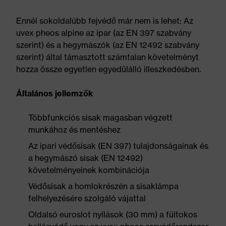
Ennél sokoldalúbb fejvédő már nem is lehet: Az
uvex pheos alpine az ipar (az EN 397 szabvány
szerint) és a hegymászók (az EN 12492 szabvány
szerint) által támasztott számtalan követelményt
hozza össze egyetlen egyedülálló illeszkedésben.
Általános jellemzők
Többfunkciós sisak magasban végzett
munkához és mentéshez
Az ipari védősisak (EN 397) tulajdonságainak és
a hegymászó sisak (EN 12492)
követelményeinek kombinációja
Védősisak a homlokrészén a sisaklámpa
felhelyezésére szolgáló vájattal
Oldalsó euroslot nyílások (30 mm) a fültokos