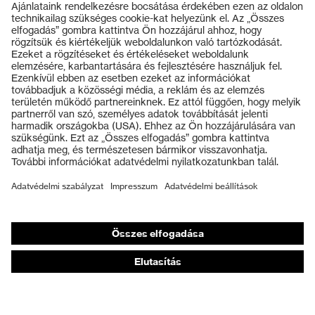
Termékek
Védőszemüvegek
Védősisakok
Védőkesztyűk
Munkavédelmi lábbeli
Személyre szabott egyéni védőeszközök
Légzésvédő álarcok
Hallásvédelem
Védő- és munkaruházat
Terméktanácsadás