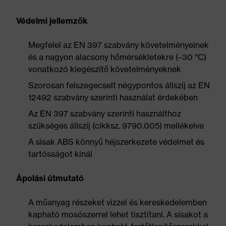
Védelmi jellemzők
Megfelel az EN 397 szabvány követelményeinek
és a nagyon alacsony hőmérsékletekre (–30 °C)
vonatkozó kiegészítő követelményeknek
Szorosan felszegecselt négypontos állszíj az EN
12492 szabvány szerinti használat érdekében
Az EN 397 szabvány szerinti használthoz
szükséges állszíj (cikksz. 9790.005) mellékelve
A sisak ABS könnyű héjszerkezete védelmet és
tartósságot kínál
Ápolási útmutató
A műanyag részeket vízzel és kereskedelemben
kapható mosószerrel lehet tisztítani. A sisakot a