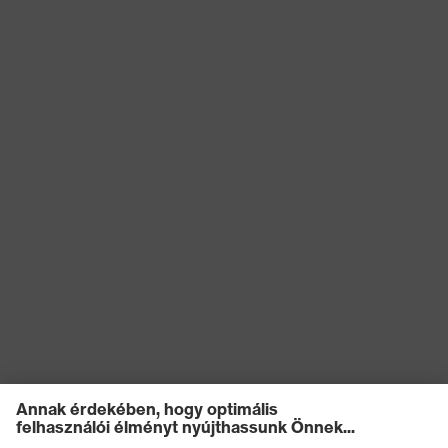
szembeni
szembeni védelem, Függőleges
védelem
ütéscsillapítás, Állszíjnyitó 500
N-tól, 25 mm
Termikus
kockázatokkal
Lángállóság, Hidegtűrés -30°C-
szembeni
ig
védelem