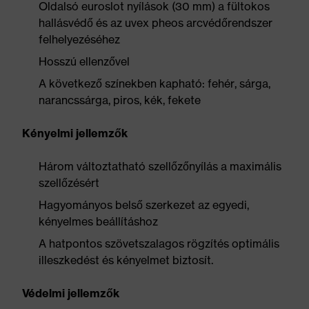
Oldalsó euroslot nyílások (30 mm) a fültokos
hallásvédő és az uvex pheos arcvédőrendszer
felhelyezéséhez
Hosszú ellenzővel
A következő színekben kapható: fehér, sárga,
narancssárga, piros, kék, fekete
Kényelmi jellemzők
Három változtatható szellőzőnyílás a maximális
szellőzésért
Hagyományos belső szerkezet az egyedi,
kényelmes beállításhoz
A hatpontos szövetszalagos rögzítés optimális
illeszkedést és kényelmet biztosít.
Védelmi jellemzők