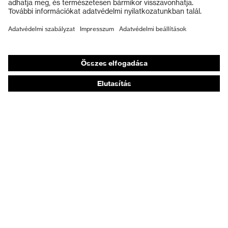
Munkavédelmi lábbeli
Személyre szabott egyéni védőeszközök
Légzésvédő álarcok
Hallásvédelem
Védő- és munkaruházat
Terméktanácsadás
Tetőtől talpig: uvex Safety Expert System
Kézvédelem: uvex Chemical Expert System
Légzésvédelem: uvex Respiratory Expert System
Szemvédelem: Védőszemüveg-konfigurátor
Technológiák
Díjak