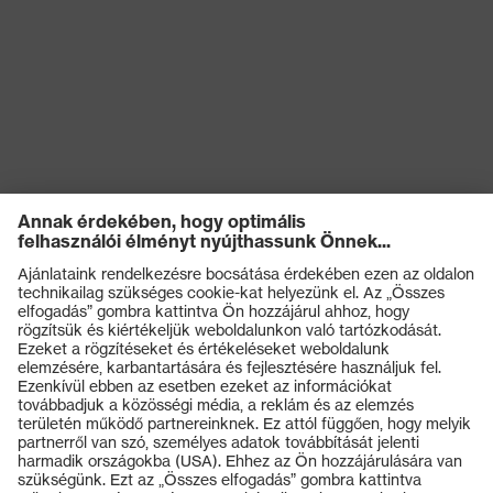
Termékek
Védőszemüvegek
Védősisakok
Védőkesztyűk