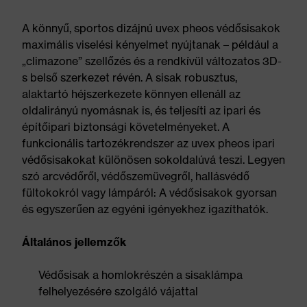
A könnyű, sportos dizájnú uvex pheos védősisakok
maximális viselési kényelmet nyújtanak – például a
„climazone” szellőzés és a rendkívül változatos 3D-
s belső szerkezet révén. A sisak robusztus,
alaktartó héjszerkezete könnyen ellenáll az
oldalirányú nyomásnak is, és teljesíti az ipari és
építőipari biztonsági követelményeket. A
funkcionális tartozékrendszer az uvex pheos ipari
védősisakokat különösen sokoldalúvá teszi. Legyen
szó arcvédőről, védőszemüvegről, hallásvédő
fültokokról vagy lámpáról: A védősisakok gyorsan
és egyszerűen az egyéni igényekhez igazíthatók.
Általános jellemzők
Védősisak a homlokrészén a sisaklámpa
felhelyezésére szolgáló vájattal