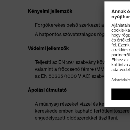
Kényelmi jellemzők
Forgókerekes belső szerkezet a fokozatmen
A hatpontos szövetszalagos rögzítés optimál
Védelmi jellemzők
Teljesíti az EN 397 szabvány követelményei
valamint a fröccsenő fémre (MM = „molten 
az EN 50365 (1000 V AC) szabvány szerint t
Ápolási útmutató
A műanyag részeket vízzel és kereskedelembe
kereskedelemben kapható fertőtlenítőszerekke
engedélyezett oldószerekkel tisztítani.