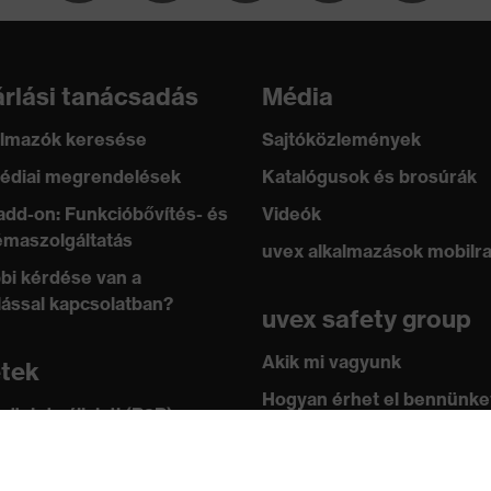
0 és 250 N között, Hegyes és éles tárgyak áthatolásával
m, Függőleges ütéscsillapítás
rlási tanácsadás
Média
degtűrés -30°C-ig
lmazók keresése
Sajtóközlemények
édiai megrendelések
Katalógusok és brosúrák
add-on: Funkcióbővítés- és
Videók
maszolgáltatás
uvex alkalmazások mobilr
bi kérdése van a
lással kapcsolatban?
uvex safety group
Akik mi vagyunk
etek
Hogyan érhet el bennünke
 üzlet vállalati (B2B)
leknek
Kapcsolat