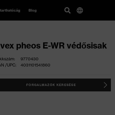
tarthatóság
Blog
vex pheos E-WR védősisak
kkszám:
9770430
AN /UPC:
4031101541860
FORGALMAZÓK KERESÉSE