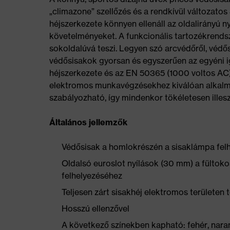
„climazone” szellőzés és a rendkívül változatos
héjszerkezete könnyen ellenáll az oldalirányú nyo
követelményeket. A funkcionális tartozékrends
sokoldalúvá teszi. Legyen szó arcvédőről, védő
védősisakok gyorsan és egyszerűen az egyéni ig
héjszerkezete és az EN 50365 (1000 voltos AC)
elektromos munkavégzésekhez kiválóan alkalmas
szabályozható, így mindenkor tökéletesen illes
Általános jellemzők
Védősisak a homlokrészén a sisaklámpa felh
Oldalsó euroslot nyílások (30 mm) a fültok
felhelyezéséhez
Teljesen zárt sisakhéj elektromos területen
Hosszú ellenzővel
A következő színekben kapható: fehér, naranc