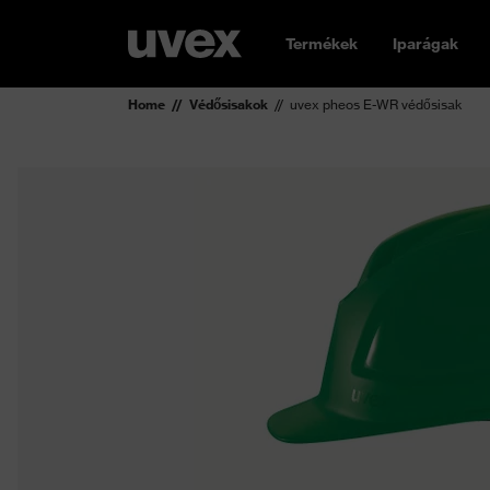
Termékek
Iparágak
Home
Védősisakok
uvex pheos E-WR védősisak