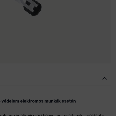
b védelem elektromos munkák esetén
ok maximális viselési kényelmet nyújtanak – például a