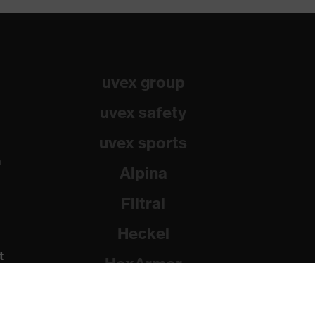
uvex group
uvex safety
uvex sports
a
Alpina
Filtral
Heckel
t
HexArmor
Rainer Winter Stiftung