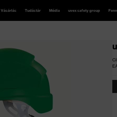
Vásárlás
Tudástár
Média
uvex safety group
Fenn
u
Ci
E