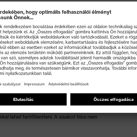
tes állításhoz
is illeszkedést és kényelmet biztosít.
t és a nagyon alacsony hőmérsékletekre (–30 °C),
metal”) vonatkozó kiegészítő követelményeket, továbbá
anúsított
n kapható mosószerrel lehet tisztítani. A sisakot a
l lehet fertőtleníteni. A sisakot tilos nem