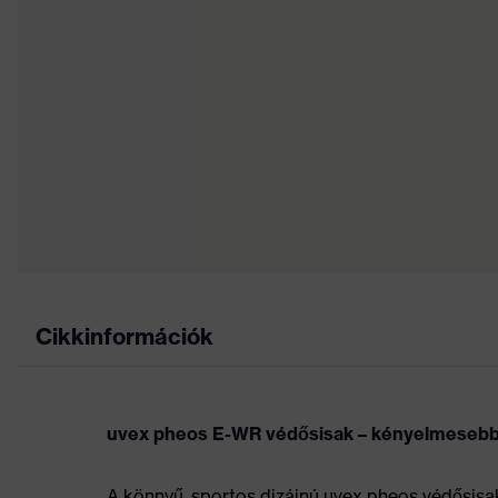
Cikkinformációk
uvex pheos E-WR védősisak – kényelmeseb
A könnyű, sportos dizájnú uvex pheos védősisak