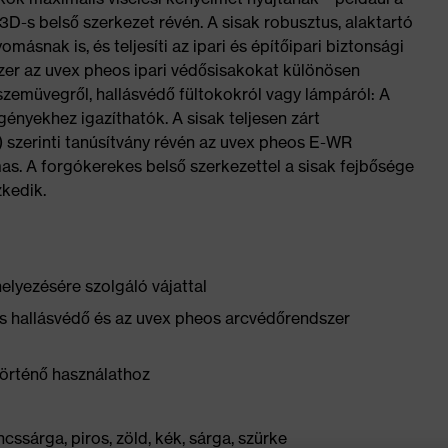
 3D-s belső szerkezet révén. A sisak robusztus, alaktartó
másnak is, és teljesíti az ipari és építőipari biztonsági
zer az uvex pheos ipari védősisakokat különösen
szemüvegről, hallásvédő fültokokról vagy lámpáról: A
ényekhez igazíthatók. A sisak teljesen zárt
 szerinti tanúsítvány révén az uvex pheos E-WR
. A forgókerekes belső szerkezettel a sisak fejbősége
zkedik.
elyezésére szolgáló vájattal
os hallásvédő és az uvex pheos arcvédőrendszer
 történő használathoz
ssárga, piros, zöld, kék, sárga, szürke