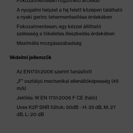
Fokozatmentesen rögzíthető arcvédő
A nyugalmi helyzet a fej felett középen található
a nyaki gerinc tehermentesítése érdekében
Fokozatmentesen, egy kézzel állítható
szélesség a tökéletes illeszkedés érdekében
Maximális mozgásszabadság
Védelmi jellemzők
Az EN1731:2006 szerint tanúsított
„F” osztályú mechanikai ellenállóképesség (45
m/s)
Jelölés: W EN 1731:2006 F CE (háló)
Uvex K2P SNR fültok: 30dB - H: 35 dB, M: 27
dB, L: 20 dB