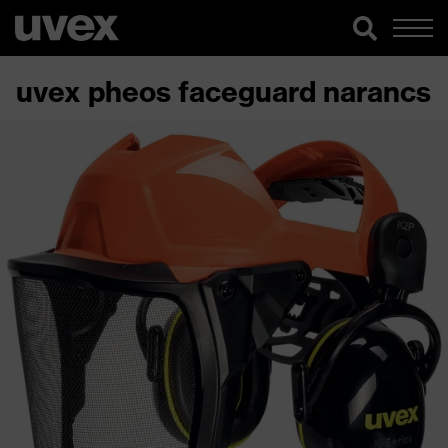
uvex pheos faceguard narancs