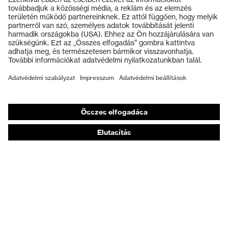
Védőszemüvegek
Védősisakok
Védőkesztyűk
Munkavédelmi lábbeli
Személyre szabott egyéni védőeszközök
Légzésvédő álarcok
Hallásvédelem
Védő- és munkaruházat
Terméktanácsadás
Tetőtől talpig: uvex Safety Expert System
Kézvédelem: uvex Chemical Expert System
Légzésvédelem: uvex Respiratory Expert System