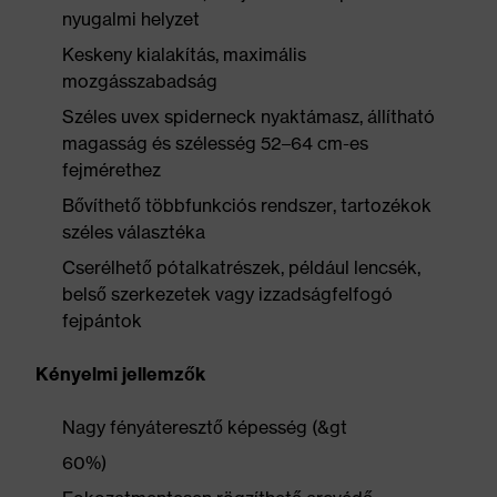
nyugalmi helyzet
Keskeny kialakítás, maximális
mozgásszabadság
Széles uvex spiderneck nyaktámasz, állítható
magasság és szélesség 52–64 cm-es
fejmérethez
Bővíthető többfunkciós rendszer, tartozékok
széles választéka
Cserélhető pótalkatrészek, például lencsék,
belső szerkezetek vagy izzadságfelfogó
fejpántok
Kényelmi jellemzők
Nagy fényáteresztő képesség (&gt
60%)