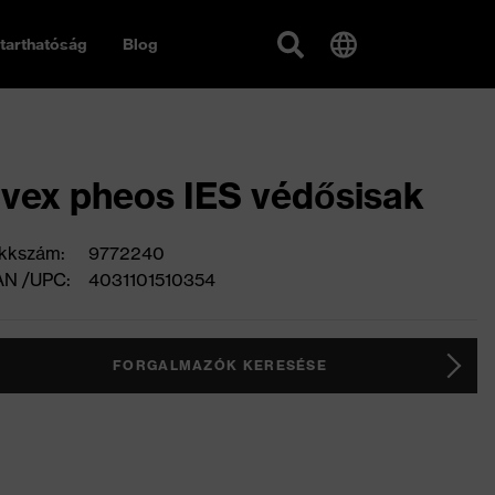
tarthatóság
Blog
vex pheos IES védősisak
kkszám:
9772240
AN /UPC:
4031101510354
FORGALMAZÓK KERESÉSE