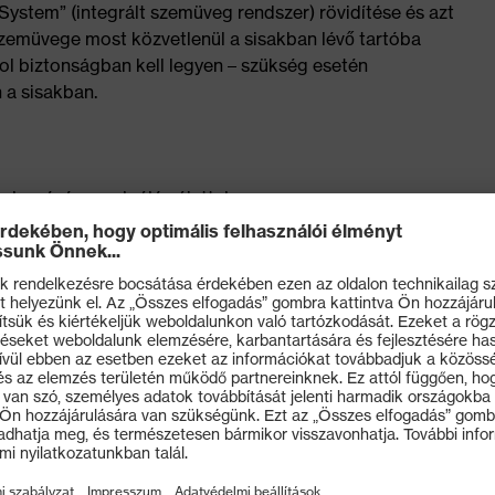
System” (integrált szemüveg rendszer) rövidítése és azt
zemüvege most közvetlenül a sisakban lévő tartóba
hol biztonságban kell legyen – szükség esetén
 a sisakban.
elyezésére szolgáló vájattal
os hallásvédő és az uvex pheos arcvédőrendszer
, narancssárga, piros, kék
is illeszkedést és kényelmet biztosít.
lis szellőzésért