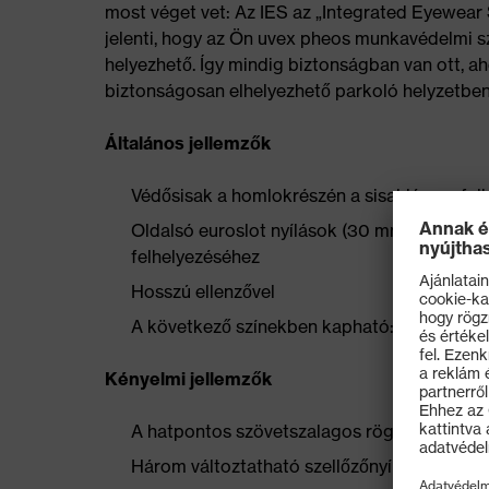
most véget vet: Az IES az „Integrated Eyewear 
jelenti, hogy az Ön uvex pheos munkavédelmi s
helyezhető. Így mindig biztonságban van ott, a
biztonságosan elhelyezhető parkoló helyzetben
Általános jellemzők
Védősisak a homlokrészén a sisaklámpa felh
Oldalsó euroslot nyílások (30 mm) a fültok
felhelyezéséhez
Hosszú ellenzővel
A következő színekben kapható: fehér, sárga
Kényelmi jellemzők
A hatpontos szövetszalagos rögzítés optimál
Három változtatható szellőzőnyílás a maximá