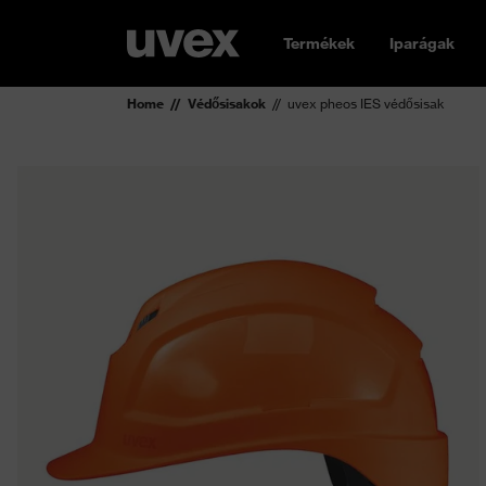
Termékek
Iparágak
Home
Védősisakok
uvex pheos IES védősisak