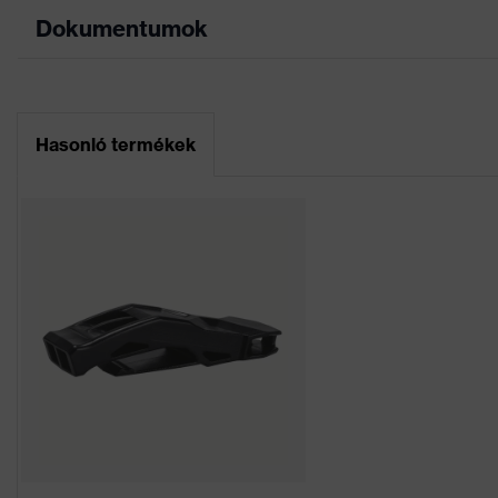
Dokumentumok
Keresőszín (szűrő)
narancssárga
Fültok és arcvé
Sisaktartozék rögzítése
Adatlap
sisaklámpa)
Hasonló termékek
6 pontos belső 
EK-megfelelőségi nyilatkozat
Kivitel
izzadságfelfogó
Az EK-megfelelőségi nyilatkozat letöltési p
Szellőzőnyílások
Szellőzéssel
Jelölés termékcsalád
uvex pheos
Nem
Uniszex
forgótárcsás be
Belső kiviteli változat
védőszemüveg f
Lencse jelölése
-