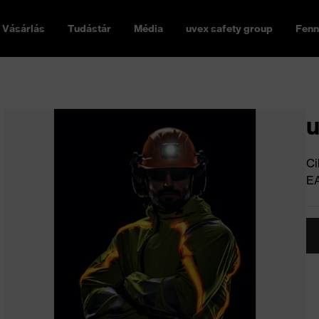
Vásárlás
Tudástár
Média
uvex safety group
Fenn
u
Ci
E