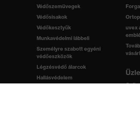
Védőszemüvegek
Forga
uvex technológia
uvex climazone
Védősisakok
Ortop
Védőkesztyűk
uvex 
emblé
Munkavédelmi lábbeli
Továb
Személyre szabott egyéni
vásár
védőeszközök
Légzésvédő álarcok
Üzl
Hallásvédelem
Online
Védő- és munkaruházat
ügyfe
Terméktanácsadás
Tud
Tetőtől talpig: uvex Safety
uvex
Expert System
Szabv
Kézvédelem: uvex Chemical