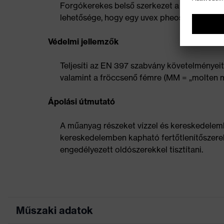
Forgókerekes belső szerkezet a fokozatment
lehetősége, hogy egy uvex pheos védőszemü
Védelmi jellemzők
Teljesíti az EN 397 szabvány követelményei
valamint a fröccsenő fémre (MM = „molten m
Ápolási útmutató
A műanyag részeket vízzel és kereskedelembe
kereskedelemben kapható fertőtlenítőszerekke
engedélyezett oldószerekkel tisztítani.
Műszaki adatok