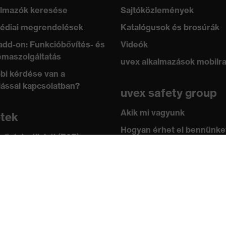
lmazók keresése
Sajtóközlemények
édiai megrendelések
Katalógusok és brosúrák
add-on: Funkcióbővítés- és
Videók
maszolgáltatás
uvex alkalmazások mobilr
bi kérdése van a
lással kapcsolatban?
uvex safety group
Akik mi vagyunk
etek
Hogyan érhet el bennünke
 üzlet vállalati (B2B)
leknek
Kapcsolat
ástár
Impresszum
 academy
Adatvédelem
ányok és irányelvek