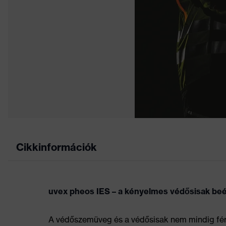
Cikkinformációk
uvex pheos IES – a kényelmes védősisak beé
A védőszemüveg és a védősisak nem mindig fér