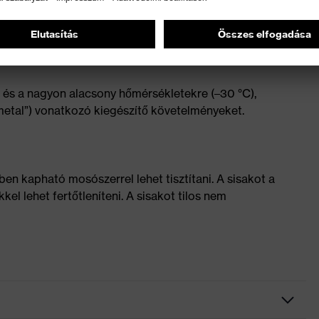
es állításhoz – kiegészítésként fennáll annak
veget szereljen fel
t és a nagyon alacsony hőmérsékletekre (–30 °C),
etal”) vonatkozó kiegészítő követelményeket.
n kapható mosószerrel lehet tisztítani. A sisakot a
l lehet fertőtleníteni. A sisakot tilos nem