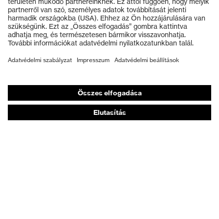
Védősisakok
Védőkesztyűk
Munkavédelmi lábbeli
Személyre szabott egyéni védőeszközök
Légzésvédő álarcok
Hallásvédelem
Védő- és munkaruházat
Terméktanácsadás
Tetőtől talpig: uvex Safety Expert System
Kézvédelem: uvex Chemical Expert System
Légzésvédelem: uvex Respiratory Expert System
Szemvédelem: Védőszemüveg-konfigurátor