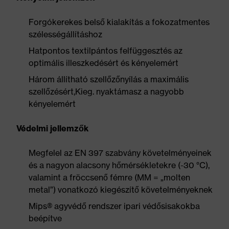
Forgókerekes belső kialakítás a fokozatmentes
szélességállításhoz
Hatpontos textilpántos felfüggesztés az
optimális illeszkedésért és kényelemért
Három állítható szellőzőnyílás a maximális
szellőzésért,Kieg. nyaktámasz a nagyobb
kényelemért
Védelmi jellemzők
Megfelel az EN 397 szabvány követelményeinek
és a nagyon alacsony hőmérsékletekre (-30 °C),
valamint a fröccsenő fémre (MM = „molten
metal”) vonatkozó kiegészítő követelményeknek
Mips® agyvédő rendszer ipari védősisakokba
beépítve