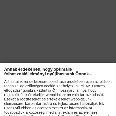
Termékek
Védőszemüvegek