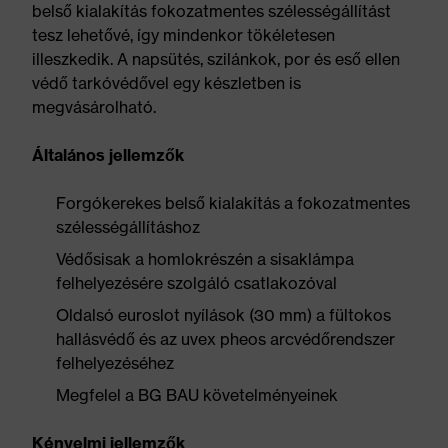
belső kialakítás fokozatmentes szélességállítást
tesz lehetővé, így mindenkor tökéletesen
illeszkedik. A napsütés, szilánkok, por és eső ellen
védő tarkóvédővel egy készletben is
megvásárolható.
Általános jellemzők
Forgókerekes belső kialakítás a fokozatmentes
szélességállításhoz
Védősisak a homlokrészén a sisaklámpa
felhelyezésére szolgáló csatlakozóval
Oldalsó euroslot nyílások (30 mm) a fültokos
hallásvédő és az uvex pheos arcvédőrendszer
felhelyezéséhez
Megfelel a BG BAU követelményeinek
Kényelmi jellemzők