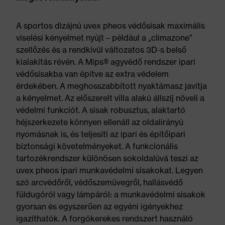
A sportos dizájnú uvex pheos védősisak maximális
viselési kényelmet nyújt – például a „climazone”
szellőzés és a rendkívül változatos 3D-s belső
kialakítás révén. A Mips® agyvédő rendszer ipari
védősisakba van építve az extra védelem
érdekében. A meghosszabbított nyaktámasz javítja
a kényelmet. Az előszerelt villa alakú állszíj növeli a
védelmi funkciót. A sisak robusztus, alaktartó
héjszerkezete könnyen ellenáll az oldalirányú
nyomásnak is, és teljesíti az ipari és építőipari
biztonsági követelményeket. A funkcionális
tartozékrendszer különösen sokoldalúvá teszi az
uvex pheos ipari munkavédelmi sisakokat. Legyen
szó arcvédőről, védőszemüvegről, hallásvédő
füldugóról vagy lámpáról: a munkavédelmi sisakok
gyorsan és egyszerűen az egyéni igényekhez
igazíthatók. A forgókerekes rendszert használó