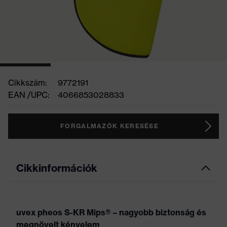
Cikkszám:
9772191
EAN /UPC:
4066853028833
FORGALMAZÓK KERESÉSE
Cikkinformációk
uvex pheos S-KR Mips® – nagyobb biztonság és
megnövelt kényelem