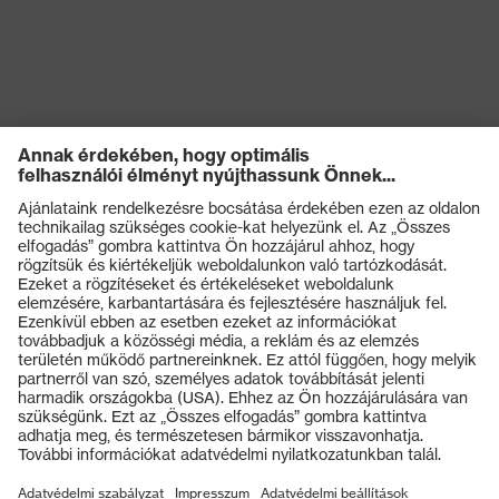
Termékek
Védőszemüvegek
Védősisakok
Védőkesztyűk
Munkavédelmi lábbeli
Személyre szabott egyéni védőeszközök