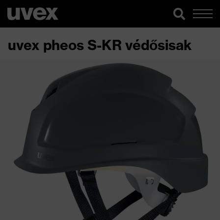
uvex pheos S-KR védősisak