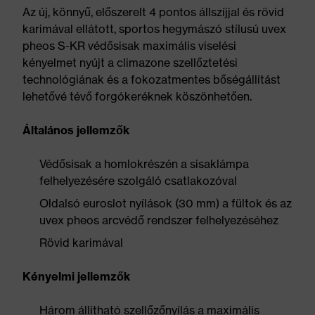
Az új, könnyű, előszerelt 4 pontos állszíjjal és rövid
karimával ellátott, sportos hegymászó stílusú uvex
pheos S-KR védősisak maximális viselési
kényelmet nyújt a climazone szellőztetési
technológiának és a fokozatmentes bőségállítást
lehetővé tévő forgókeréknek köszönhetően.
Általános jellemzők
Védősisak a homlokrészén a sisaklámpa
felhelyezésére szolgáló csatlakozóval
Oldalsó euroslot nyílások (30 mm) a fültok és az
uvex pheos arcvédő rendszer felhelyezéséhez
Rövid karimával
Kényelmi jellemzők
Három állítható szellőzőnyílás a maximális