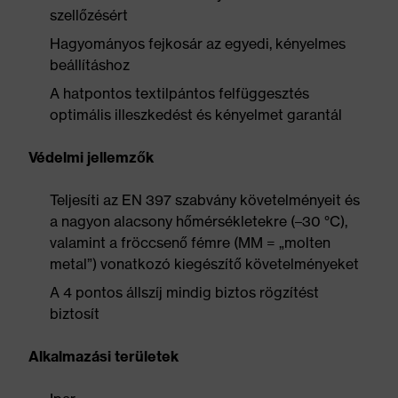
szellőzésért
Hagyományos fejkosár az egyedi, kényelmes
beállításhoz
A hatpontos textilpántos felfüggesztés
optimális illeszkedést és kényelmet garantál
Védelmi jellemzők
Teljesíti az EN 397 szabvány követelményeit és
a nagyon alacsony hőmérsékletekre (–30 °C),
valamint a fröccsenő fémre (MM = „molten
metal”) vonatkozó kiegészítő követelményeket
A 4 pontos állszíj mindig biztos rögzítést
biztosít
Alkalmazási területek