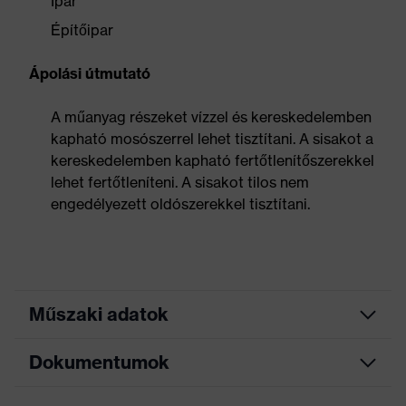
Ipar
Építőipar
Ápolási útmutató
A műanyag részeket vízzel és kereskedelemben
kapható mosószerrel lehet tisztítani. A sisakot a
kereskedelemben kapható fertőtlenítőszerekkel
lehet fertőtleníteni. A sisakot tilos nem
engedélyezett oldószerekkel tisztítani.
Műszaki adatok
Dokumentumok
Keresőszín
szürke
(szűrő)