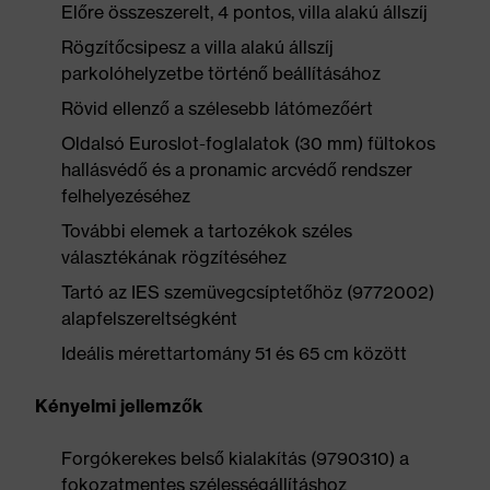
Előre összeszerelt, 4 pontos, villa alakú állszíj
Rögzítőcsipesz a villa alakú állszíj
parkolóhelyzetbe történő beállításához
Rövid ellenző a szélesebb látómezőért
Oldalsó Euroslot-foglalatok (30 mm) fültokos
hallásvédő és a pronamic arcvédő rendszer
felhelyezéséhez
További elemek a tartozékok széles
választékának rögzítéséhez
Tartó az IES szemüvegcsíptetőhöz (9772002)
alapfelszereltségként
Ideális mérettartomány 51 és 65 cm között
Kényelmi jellemzők
Forgókerekes belső kialakítás (9790310) a
fokozatmentes szélességállításhoz