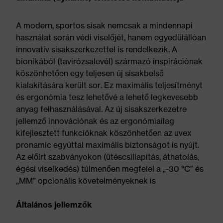
A modern, sportos sisak nemcsak a mindennapi
használat során védi viselőjét, hanem egyedülállóan
innovatív sisakszerkezettel is rendelkezik. A
bionikából (tavirózsalevél) származó inspirációnak
köszönhetően egy teljesen új sisakbelső
kialakítására került sor. Ez maximális teljesítményt
és ergonómia tesz lehetővé a lehető legkevesebb
anyag felhasználásával. Az új sisakszerkezetre
jellemző innovációnak és az ergonómiailag
kifejlesztett funkcióknak köszönhetően az uvex
pronamic egyúttal maximális biztonságot is nyújt.
Az előírt szabványokon (ütéscsillapítás, áthatolás,
égési viselkedés) túlmenően megfelel a „-30 °C” és
„MM” opcionális követelményeknek is
Általános jellemzők