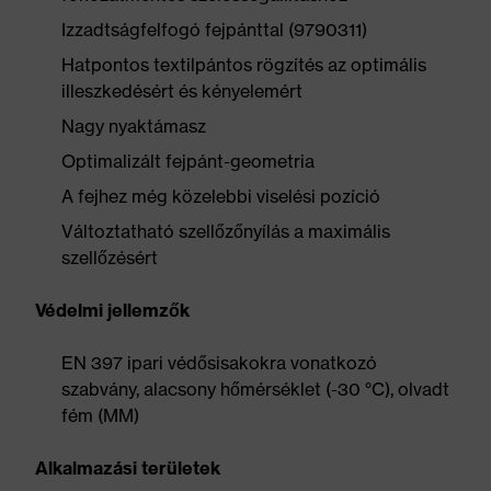
Izzadtságfelfogó fejpánttal (9790311)
Hatpontos textilpántos rögzítés az optimális
illeszkedésért és kényelemért
Nagy nyaktámasz
Optimalizált fejpánt-geometria
A fejhez még közelebbi viselési pozíció
Változtatható szellőzőnyílás a maximális
szellőzésért
Védelmi jellemzők
EN 397 ipari védősisakokra vonatkozó
szabvány, alacsony hőmérséklet (-30 °C), olvadt
fém (MM)
Alkalmazási területek