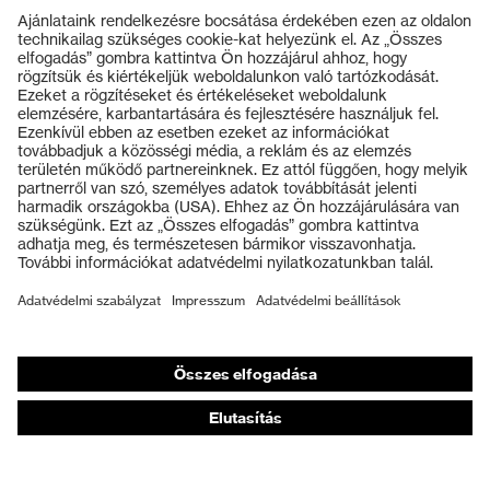
Termékek
Védőszemüvegek
Védősisakok
Védőkesztyűk
Munkavédelmi lábbeli
Személyre szabott egyéni védőeszközök
Légzésvédő álarcok
Hallásvédelem
Védő- és munkaruházat
Terméktanácsadás