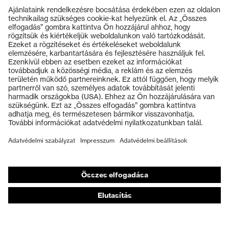
Termékek
Védőszemüvegek
Védősisakok
Védőkesztyűk
Munkavédelmi lábbeli
Személyre szabott egyéni védőeszközök
Légzésvédő álarcok
Hallásvédelem
Védő- és munkaruházat
Terméktanácsadás