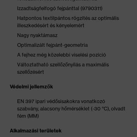
Izzadtságfelfogó fejpánttal (9790311)
Hatpontos textilpántos rögzítés az optimális
illeszkedésért és kényelemért
Nagy nyaktámasz
Optimalizált fejpánt-geometria
A fejhez még közelebbi viselési pozíció
Változtatható szellőzőnyílás a maximális
szellőzésért
Védelmi jellemzők
EN 397 ipari védősisakokra vonatkozó
szabvány, alacsony hőmérséklet (-30 °C), olvadt
fém (MM)
Alkalmazási területek