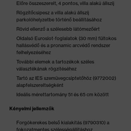
Előre összeszerelt, 4 pontos, villa alakú állszíj
Rögzítőcsipesz a villa alakú állszíj
parkolóhelyzetbe történő beállításához
Rövid ellenző a szélesebb látómezőért
Oldalsó Euroslot-foglalatok (30 mm) fültokos
hallásvédő és a pronamic arcvédő rendszer
felhelyezéséhez
További elemek a tartozékok széles
választékának rögzítéséhez
Tartó az IES szemüvegcsíptetőhöz (9772002)
alapfelszereltségként
Ideális mérettartomány 51 és 65 cm között
Kényelmi jellemzők
Forgókerekes belső kialakítás (9790310) a
fokozatmentes szélességállításhoz