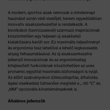
A modern, sportos sisak nemcsak a mindennapi
használat során védi viselőjét, hanem egyedülállóan
innovatív sisakszerkezettel is rendelkezik. A
bionikából (tavirózsalevél) származó inspirációnak
köszönhetően egy teljesen új sisakbelső
kialakítására került sor. Ez maximális teljesítményt
és ergonómia tesz lehetővé a lehető legkevesebb
anyag felhasználásával. Az új sisakszerkezetre
jellemző innovációnak és az ergonómiailag
kifejlesztett funkcióknak köszönhetően az uvex
pronamic egyúttal maximális biztonságot is nyújt.
Az előírt szabványokon (ütéscsillapítás, áthatolás,
égési viselkedés) túlmenően megfelel a „-30 °C” és
„MM” opcionális követelményeknek is
Általános jellemzők