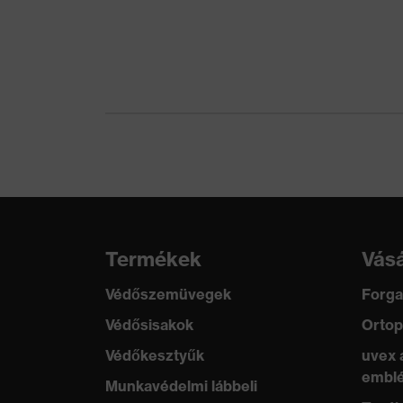
Elektromos kockázatokkal
Elektromos szi
szembeni védelem
Mechanikus kockázatokkal
Állszíjnyitó 15
szembeni védelem
szembeni védele
Termikus kockázatokkal
Lángállóság, Hő
szembeni védelem
Záródás
Csatos záródás
Termékek
Vásá
Védőszemüvegek
Forga
Védősisakok
Ortop
Védőkesztyűk
uvex 
emblé
Munkavédelmi lábbeli