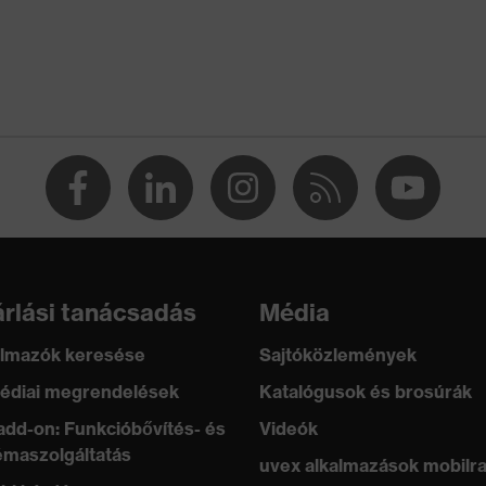
getelés 440 V
0 és 250 N között, Hegyes és éles tárgyak áthatolásával
m, Függőleges ütéscsillapítás
állóság 150 °C-on vagy afelett
rlási tanácsadás
Média
lmazók keresése
Sajtóközlemények
édiai megrendelések
Katalógusok és brosúrák
add-on: Funkcióbővítés- és
Videók
maszolgáltatás
uvex alkalmazások mobilr