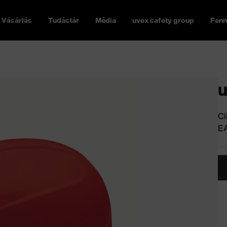
Vásárlás
Tudástár
Média
uvex safety group
Fenn
u
Ci
E