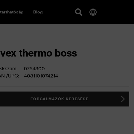
tarthatóság
Blog
vex thermo boss
kkszám:
9754300
AN /UPC:
4031101074214
FORGALMAZÓK KERESÉSE