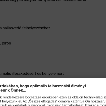
s hallásvédő felhelyezéséhez
, piros
imális illeszkedésért és kényelemért
z egyedi, kényelmes beállításhoz
nek és a 440 V AC feszültségire és a nagyon magas