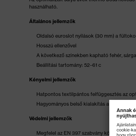
használható.
Általános jellemzők
Oldalsó euroslot nyílások (30 mm) a fültoko
Hosszú ellenzővel
A következő színekben kapható fehér, sárga
Beállítási tartomány: 52–61 c
Kényelmi jellemzők
Hatpontos textilpántos felfüggesztés az opt
Hagyományos belső kialakítás a kialakítás a
Védelmi jellemzők
Megfelel az EN 397 szabvány követelményei