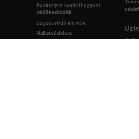
Továb
Személyre szabott egyéni
vásár
védőeszközök
Légzésvédő álarcok
Üzl
Hallásvédelem
Online
Védő- és munkaruházat
ügyfe
Terméktanácsadás
Tud
Tetőtől talpig: uvex Safety
uvex
Expert System
Szabv
Kézvédelem: uvex Chemical
tanús
Expert System
Légzésvédelem: uvex
Respiratory Expert System
Szemvédelem: Védőszemüveg-
konfigurátor