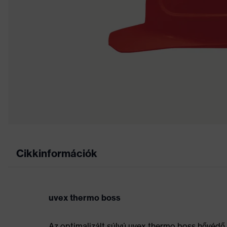
Cikkinformációk
uvex thermo boss
Az optimalizált súlyú uvex thermo boss hővédő