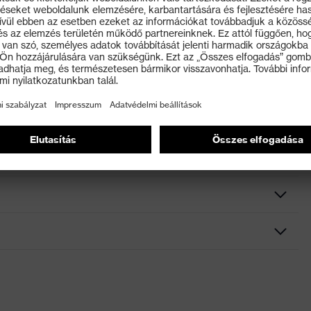
szítő követelményeknek
n kapható mosószerrel lehet tisztítani. A sisakot a
l lehet fertőtleníteni. A sisakot tilos nem
kialakítás, Körkörös esővédő, izzadságfelfogó fejpánt