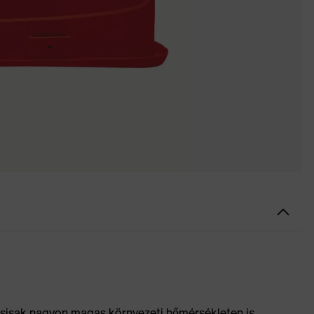
 sisak nagyon magas környezeti hőmérsékleten is