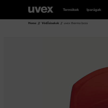
Termékek
Iparágak
Home
Védősisakok
uvex thermo boss