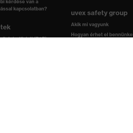
bi kérdése van a
lással kapcsolatban?
uvex safety group
Akik mi vagyunk
etek
Hogyan érhet el bennünke
 üzlet vállalati (B2B)
leknek
Kapcsolat
ástár
Impresszum
 academy
Adatvédelem
ányok és irányelvek
ítványok