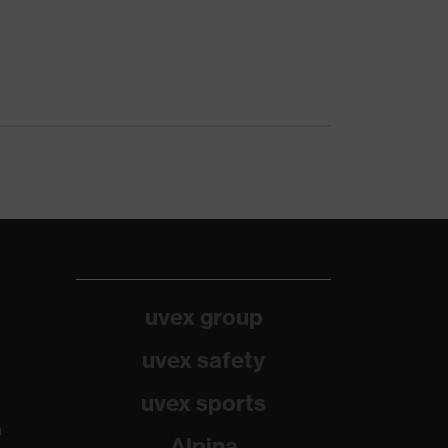
uvex group
uvex safety
uvex sports
a
Alpina