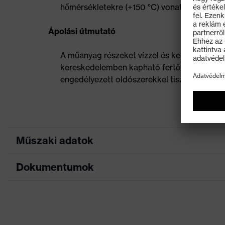
hőmérsékletekre (+150 °C) vonatkozó kiegé
Ápolási útmutató
A műanyag részeket vízzel és kereskedelembe
kereskedelemben kapható fertőtlenítőszerekke
engedélyezett oldószerekkel tisztítani.
Műszaki adatok
Dokumentumok
Keresőszín (szűrő)
piros
Kivitel
6 pontos belső 
Adatlap
Szellőzőnyílások
Szellőzés nélkül