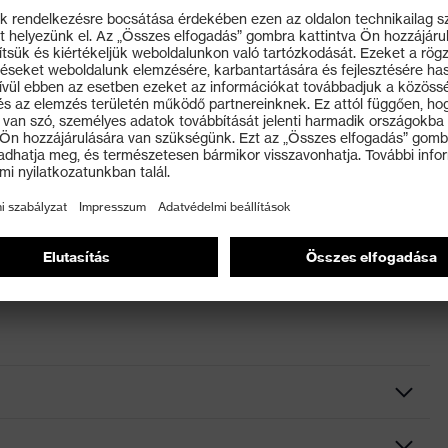
hordható a mellzsebben.
EN 170 (Ultraibolya-szűrők) szabványok szerint
révén: a több fokozatban hajlítható szár révén
ó.