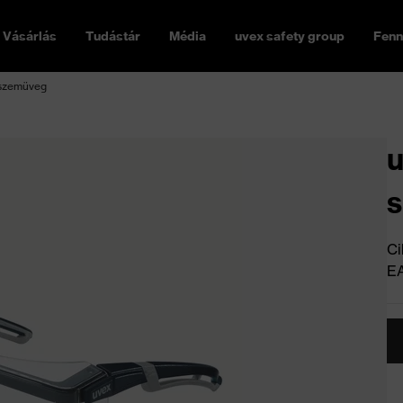
Vásárlás
Tudástár
Média
uvex safety group
Fenn
 szemüveg
u
Ci
E