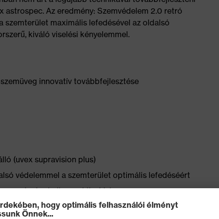
vex astrospec. Az eredmény: Szemvédelem 2.0 retró
 szemterület maximális lefedésével az oldalsó
orszerű, kiváló viselési kényelemmel.
s szemüveg innovatív továbbfejlesztése
ló (uvex supravision plus)
lsó védelemmel a szemterület optimális lefedéséért
 szem számára kellemes klímáért
component technology) megakadályozzák a