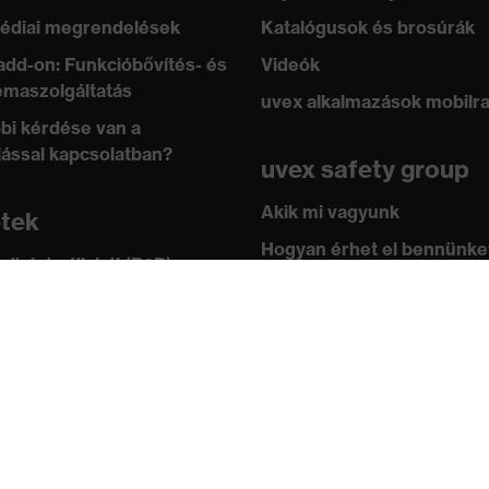
édiai megrendelések
Katalógusok és brosúrák
add-on: Funkcióbővítés- és
Videók
maszolgáltatás
uvex alkalmazások mobilr
bi kérdése van a
lással kapcsolatban?
uvex safety group
ológia, uvex supravision bevonattechnológia
Akik mi vagyunk
etek
Hogyan érhet el bennünke
 üzlet vállalati (B2B)
leknek
Kapcsolat
ástár
Impresszum
 academy
Adatvédelem
ányok és irányelvek
ítványok