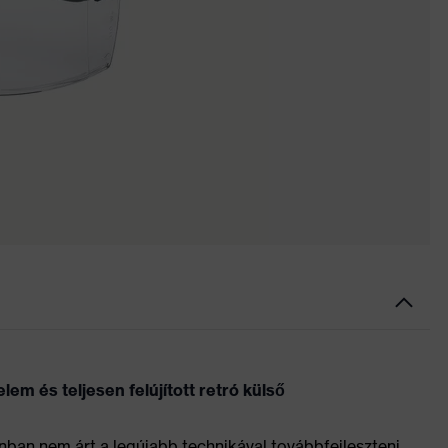
em és teljesen felújított retró külső
nban nem árt a legújabb technikával továbbfejleszteni