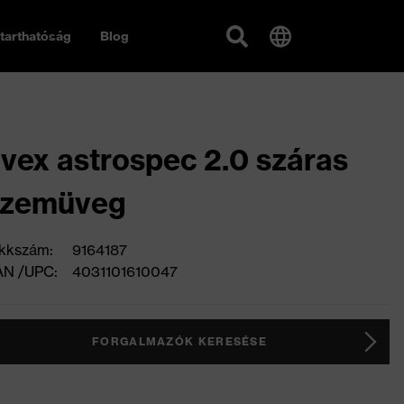
tarthatóság
Blog
vex astrospec 2.0 száras
szemüveg
kkszám:
9164187
AN /UPC:
4031101610047
FORGALMAZÓK KERESÉSE