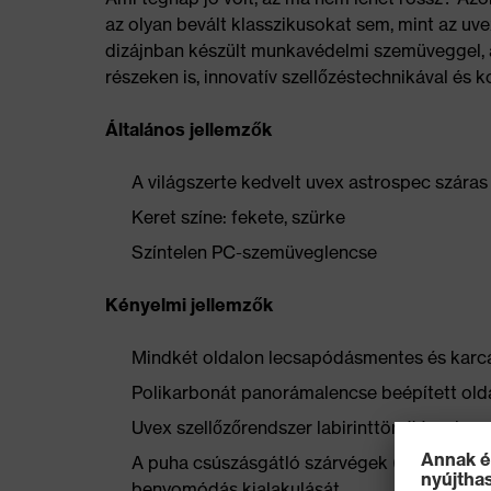
az olyan bevált klasszikusokat sem, mint az u
dizájnban készült munkavédelmi szemüveggel, a
részeken is, innovatív szellőzéstechnikával és k
Általános jellemzők
A világszerte kedvelt uvex astrospec szára
Keret színe: fekete, szürke
Színtelen PC-szemüveglencse
Kényelmi jellemzők
Mindkét oldalon lecsapódásmentes és karcál
Polikarbonát panorámalencse beépített olda
Uvex szellőzőrendszer labirinttömítéssel a
A puha csúszásgátló szárvégek (uvex duo 
benyomódás kialakulását.