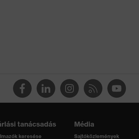
W 1 FT KN CE
002
rlási tanácsadás
Média
lmazók keresése
Sajtóközlemények