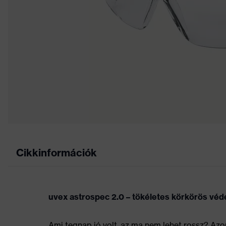
Cikkinformációk
uvex astrospec 2.0 – tökéletes körkörös védel
Ami tegnap jó volt, az ma nem lehet rossz? Azo