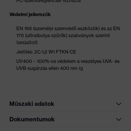
PC-szemüveglencse: víztiszta
Védelmi jellemzők
EN 166 (személyi szemvédő eszközök) és az EN
170 (ultraibolya-szűrők) szabványok szerint
tanúsított
Jelölés: 2C-1,2 W1 FTKN CE
UV400 – 100%-os védelem a veszélyes UVA- és
UVB-sugárzás ellen 400 nm-ig
Műszaki adatok
Dokumentumok
Bevonat
uvex supravision excellence