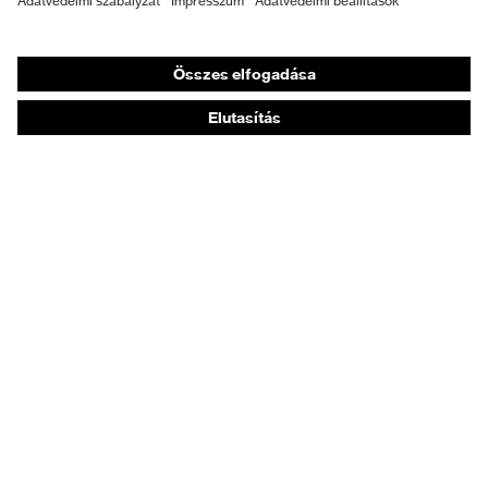
Légzésvédő álarcok
Hallásvédelem
Védő- és munkaruházat
Terméktanácsadás
Tetőtől talpig: uvex Safety Expert System
Kézvédelem: uvex Chemical Expert System
Légzésvédelem: uvex Respiratory Expert System
Szemvédelem: Védőszemüveg-konfigurátor
Technológiák
Díjak
Vásárlási tanácsadás