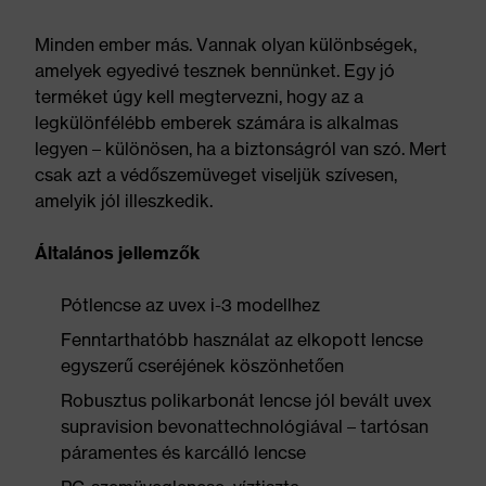
Minden ember más. Vannak olyan különbségek,
amelyek egyedivé tesznek bennünket. Egy jó
terméket úgy kell megtervezni, hogy az a
legkülönfélébb emberek számára is alkalmas
legyen – különösen, ha a biztonságról van szó. Mert
csak azt a védőszemüveget viseljük szívesen,
amelyik jól illeszkedik.
Általános jellemzők
Pótlencse az uvex i-3 modellhez
Fenntarthatóbb használat az elkopott lencse
egyszerű cseréjének köszönhetően
Robusztus polikarbonát lencse jól bevált uvex
supravision bevonattechnológiával – tartósan
páramentes és karcálló lencse