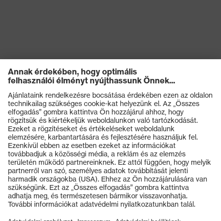
Termékek
Védőszemüvegek
Védősisakok
Védőkesztyűk
Munkavédelmi lábbeli
Személyre szabott egyéni védőeszközök