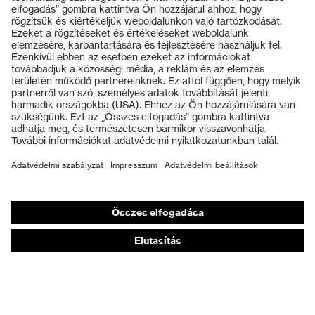
UV-védelem
UV400
Több összetevőjű
Termékek
technológia, uvex
uvex technológia
supravision
Védőszemüvegek
bevonattechnológia
Védősisakok
Védőkesztyűk
Munkavédelmi lábbeli
Személyre szabott egyéni védőeszközök
Légzésvédő álarcok
Hallásvédelem
Védő- és munkaruházat
Terméktanácsadás
Tetőtől talpig: uvex Safety Expert System