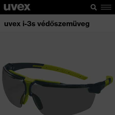
uvex i-3s védőszemüveg