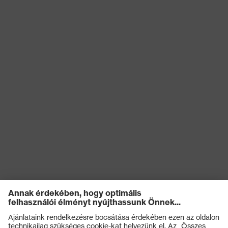
különösen keskeny fej- és
Illeszkedés
arcformák esetében
alkalmas
Termékkategória
Védőszemüveg
Terméktípus
Pántos védőszemüveg
Lencse árnyalata
szürke 23%
UV-védelem, Vakításgátló,
Védőfilter
Napfényszűrő
Lencse keresőszíne
szürke
(szűrő)
Áteresztés
23%