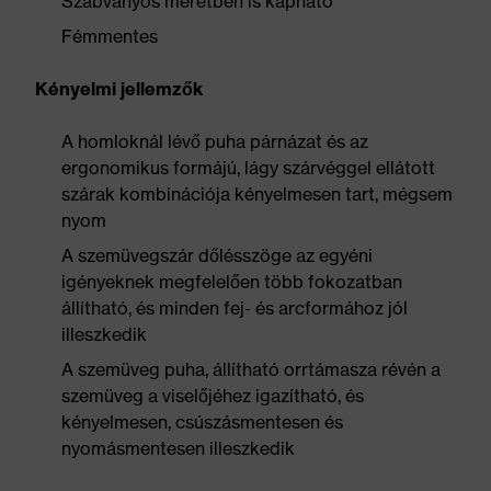
Szabványos méretben is kapható
Fémmentes
Kényelmi jellemzők
A homloknál lévő puha párnázat és az
ergonomikus formájú, lágy szárvéggel ellátott
szárak kombinációja kényelmesen tart, mégsem
nyom
A szemüvegszár dőlésszöge az egyéni
igényeknek megfelelően több fokozatban
állítható, és minden fej- és arcformához jól
illeszkedik
A szemüveg puha, állítható orrtámasza révén a
szemüveg a viselőjéhez igazítható, és
kényelmesen, csúszásmentesen és
nyomásmentesen illeszkedik