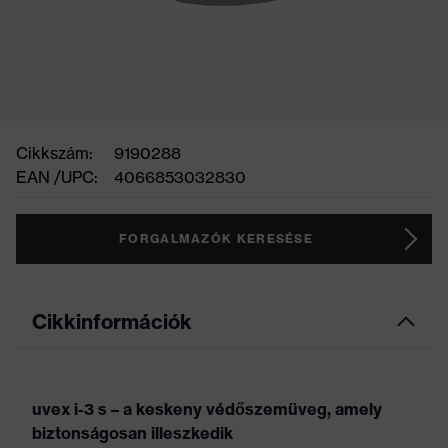
Cikkszám:
9190288
EAN /UPC:
4066853032830
FORGALMAZÓK KERESÉSE
Cikkinformációk
uvex i-3 s – a keskeny védőszemüveg, amely
biztonságosan illeszkedik