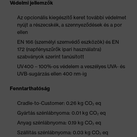
Védelmi jellemzők
Az opcionális kiegészítő keret további védelmet
nyújt a részecskék, a szennyeződések és a por
ellen
EN 166 (személyi szemvédő eszközök) és EN
172 (napfényszűrők ipari használatra)
szabványok szerint tanúsított
UV400 – 100%-os védelem a veszélyes UVA- és
UVB-sugárzás ellen 400 nm-ig
Fenntarthatóság
Cradle-to-Customer: 0.26 kg CO₂ eq
Gyártás szénlábnyoma: 0.01 kg CO₂ eq
Anyag szénlábnyoma: 0.19 kg CO₂ eq
Szállítás szénlábnyoma: 0.03 kg CO₂ eq