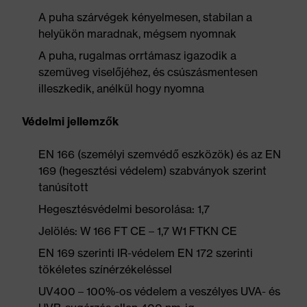
A puha szárvégek kényelmesen, stabilan a
helyükön maradnak, mégsem nyomnak
A puha, rugalmas orrtámasz igazodik a
szemüveg viselőjéhez, és csúszásmentesen
illeszkedik, anélkül hogy nyomna
Védelmi jellemzők
EN 166 (személyi szemvédő eszközök) és az EN
169 (hegesztési védelem) szabványok szerint
tanúsított
Hegesztésvédelmi besorolása: 1,7
Jelölés: W 166 FT CE – 1,7 W1 FTKN CE
EN 169 szerinti IR-védelem EN 172 szerinti
tökéletes színérzékeléssel
UV400 – 100%-os védelem a veszélyes UVA- és