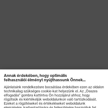
összetevőjű technológia,
uvex technológia
uvex supravision
bevonattechnológia
Termékek