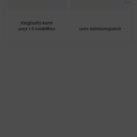
Bevonat
uvex infradur plus
Jelölés termékcsalád
uvex i-5
Kiegészítő keret
uvex i-5 modellhez
uvex szemüvegzsinór
hegesztési szikrák
ráégésének
Bevonat tulajdonságai
minimalizálása, kívül
rendkívül karcálló, Belül
páramentes
Tökéletes színérzékelés
az uvex
Lencseárnyalat
napfényszűrőknek
tulajdonságai
köszönhetően,
színfelismerés
száraz, mérsékelt
szennyeződés-
Munkakörnyezetekhez
felhalmozódás, magas
megfelelő
szennyeződés-