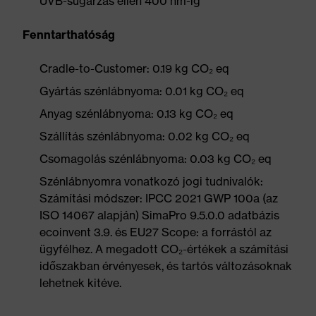
UVB-sugárzás ellen 400 nm-ig
Fenntarthatóság
Cradle-to-Customer: 0.19 kg CO₂ eq
Gyártás szénlábnyoma: 0.01 kg CO₂ eq
Anyag szénlábnyoma: 0.13 kg CO₂ eq
Szállítás szénlábnyoma: 0.02 kg CO₂ eq
Csomagolás szénlábnyoma: 0.03 kg CO₂ eq
Szénlábnyomra vonatkozó jogi tudnivalók:
Számítási módszer: IPCC 2021 GWP 100a (az
ISO 14067 alapján) SimaPro 9.5.0.0 adatbázis
ecoinvent 3.9. és EU27 Scope: a forrástól az
ügyfélhez. A megadott CO₂-értékek a számítási
időszakban érvényesek, és tartós változásoknak
lehetnek kitéve.