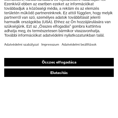
Védőszemüvegek
Védősisakok
Védőkesztyűk
Munkavédelmi lábbeli
Személyre szabott egyéni védőeszközök
Légzésvédő álarcok
Hallásvédelem
Védő- és munkaruházat
Terméktanácsadás
Tetőtől talpig: uvex Safety Expert System
Kézvédelem: uvex Chemical Expert System
Légzésvédelem: uvex Respiratory Expert System