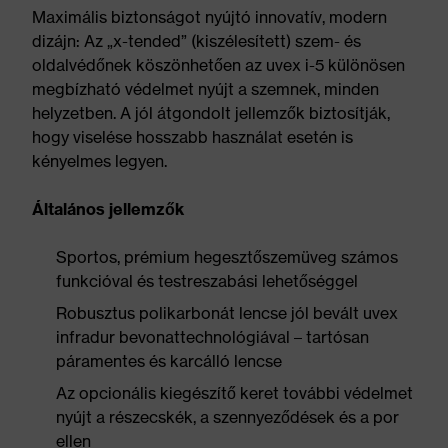
Maximális biztonságot nyújtó innovatív, modern
dizájn: Az „x-tended” (kiszélesített) szem- és
oldalvédőnek köszönhetően az uvex i-5 különösen
megbízható védelmet nyújt a szemnek, minden
helyzetben. A jól átgondolt jellemzők biztosítják,
hogy viselése hosszabb használat esetén is
kényelmes legyen.
Általános jellemzők
Sportos, prémium hegesztőszemüveg számos
funkcióval és testreszabási lehetőséggel
Robusztus polikarbonát lencse jól bevált uvex
infradur bevonattechnológiával – tartósan
páramentes és karcálló lencse
Az opcionális kiegészítő keret további védelmet
nyújt a részecskék, a szennyeződések és a por
ellen