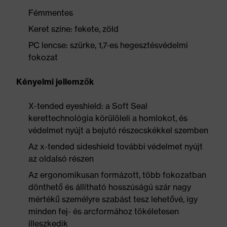
Fémmentes
Keret színe: fekete, zöld
PC lencse: szürke, 1,7-es hegesztésvédelmi
fokozat
Kényelmi jellemzők
X-tended eyeshield: a Soft Seal
kerettechnológia körülöleli a homlokot, és
védelmet nyújt a bejutó részecskékkel szemben
Az x-tended sideshield további védelmet nyújt
az oldalsó részen
Az ergonomikusan formázott, több fokozatban
dönthető és állítható hosszúságú szár nagy
mértékű személyre szabást tesz lehetővé, így
minden fej- és arcformához tökéletesen
illeszkedik