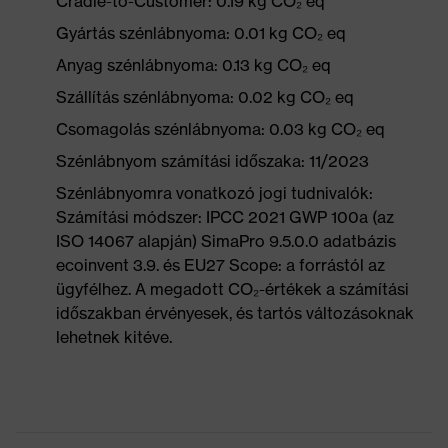
Cradle-to-Customer: 0.19 kg CO₂ eq
Gyártás szénlábnyoma: 0.01 kg CO₂ eq
Anyag szénlábnyoma: 0.13 kg CO₂ eq
Szállítás szénlábnyoma: 0.02 kg CO₂ eq
Csomagolás szénlábnyoma: 0.03 kg CO₂ eq
Szénlábnyom számítási időszaka: 11/2023
Szénlábnyomra vonatkozó jogi tudnivalók:
Számítási módszer: IPCC 2021 GWP 100a (az
ISO 14067 alapján) SimaPro 9.5.0.0 adatbázis
ecoinvent 3.9. és EU27 Scope: a forrástól az
ügyfélhez. A megadott CO₂-értékek a számítási
időszakban érvényesek, és tartós változásoknak
lehetnek kitéve.