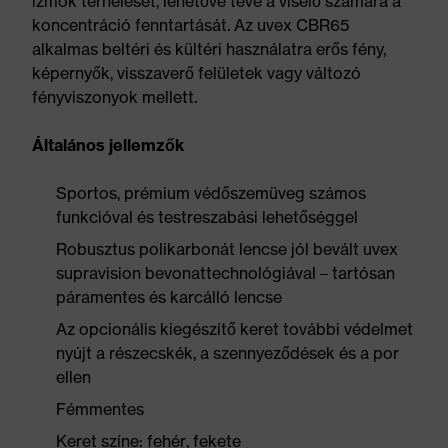
izmok terhelését, lehetővé téve a viselő számára a
koncentráció fenntartását. Az uvex CBR65
alkalmas beltéri és kültéri használatra erős fény,
képernyők, visszaverő felületek vagy változó
fényviszonyok mellett.
Általános jellemzők
Sportos, prémium védőszemüveg számos
funkcióval és testreszabási lehetőséggel
Robusztus polikarbonát lencse jól bevált uvex
supravision bevonattechnológiával – tartósan
páramentes és karcálló lencse
Az opcionális kiegészítő keret további védelmet
nyújt a részecskék, a szennyeződések és a por
ellen
Fémmentes
Keret színe: fehér, fekete