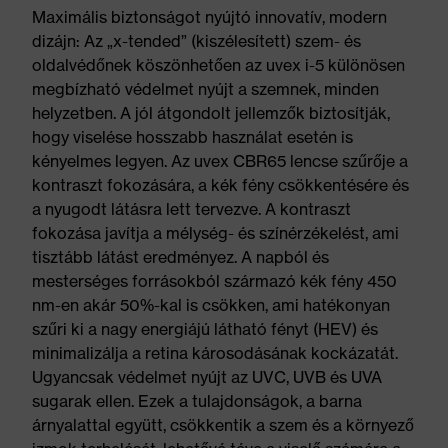
Maximális biztonságot nyújtó innovatív, modern
dizájn: Az „x-tended” (kiszélesített) szem- és
oldalvédőnek köszönhetően az uvex i-5 különösen
megbízható védelmet nyújt a szemnek, minden
helyzetben. A jól átgondolt jellemzők biztosítják,
hogy viselése hosszabb használat esetén is
kényelmes legyen. Az uvex CBR65 lencse szűrője a
kontraszt fokozására, a kék fény csökkentésére és
a nyugodt látásra lett tervezve. A kontraszt
fokozása javítja a mélység- és színérzékelést, ami
tisztább látást eredményez. A napból és
mesterséges forrásokból származó kék fény 450
nm-en akár 50%-kal is csökken, ami hatékonyan
szűri ki a nagy energiájú látható fényt (HEV) és
minimalizálja a retina károsodásának kockázatát.
Ugyancsak védelmet nyújt az UVC, UVB és UVA
sugarak ellen. Ezek a tulajdonságok, a barna
árnyalattal együtt, csökkentik a szem és a környező