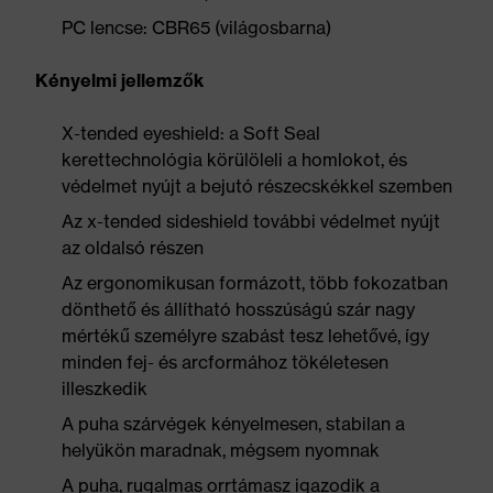
PC lencse: CBR65 (világosbarna)
Kényelmi jellemzők
X-tended eyeshield: a Soft Seal
kerettechnológia körülöleli a homlokot, és
védelmet nyújt a bejutó részecskékkel szemben
Az x-tended sideshield további védelmet nyújt
az oldalsó részen
Az ergonomikusan formázott, több fokozatban
dönthető és állítható hosszúságú szár nagy
mértékű személyre szabást tesz lehetővé, így
minden fej- és arcformához tökéletesen
illeszkedik
A puha szárvégek kényelmesen, stabilan a
helyükön maradnak, mégsem nyomnak
A puha, rugalmas orrtámasz igazodik a