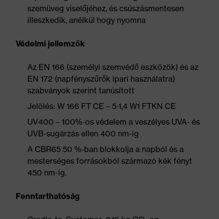
szemüveg viselőjéhez, és csúszásmentesen
illeszkedik, anélkül hogy nyomna
Védelmi jellemzők
Az EN 166 (személyi szemvédő eszközök) és az
EN 172 (napfényszűrők ipari használatra)
szabványok szerint tanúsított
Jelölés: W 166 FT CE – 5-1,4 W1 FTKN CE
UV400 – 100%-os védelem a veszélyes UVA- és
UVB-sugárzás ellen 400 nm-ig
A CBR65 50 %-ban blokkolja a napból és a
mesterséges forrásokból származó kék fényt
450 nm-ig.
Fenntarthatóság