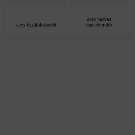
termékcsalád
Bevonat
kívül rendkívül karcálló, Belül
uvex nedves
tulajdonságai
páramentes, Vegyszerálló
uvex tisztítófolyadék
tisztítókendők
kontrasztnövelés,
Lencseárnyalat
színfelismerés, csökkentett
tulajdonságai
kékfény
Nem
Uniszex
W 166 FT CE - 5-1,4 W 1 FT KN
Jelölés
CE
Szemüvegszár
műanyag
anyaga
Keret anyaga
műanyag
Lencse anyaga
Polikarbonát (PC)