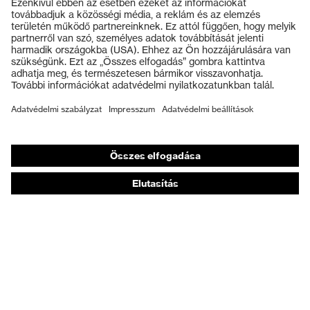
Védőszemüvegek
Védősisakok
Védőkesztyűk
Munkavédelmi lábbeli
Személyre szabott egyéni védőeszközök
Légzésvédő álarcok
Hallásvédelem
Védő- és munkaruházat
Terméktanácsadás
Tetőtől talpig: uvex Safety Expert System
Kézvédelem: uvex Chemical Expert System
Légzésvédelem: uvex Respiratory Expert System