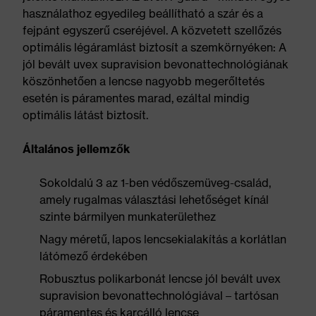
használathoz egyedileg beállítható a szár és a
fejpánt egyszerű cseréjével. A közvetett szellőzés
optimális légáramlást biztosít a szemkörnyéken: A
jól bevált uvex supravision bevonattechnológiának
köszönhetően a lencse nagyobb megerőltetés
esetén is páramentes marad, ezáltal mindig
optimális látást biztosít.
Általános jellemzők
Sokoldalú 3 az 1-ben védőszemüveg-család,
amely rugalmas választási lehetőséget kínál
szinte bármilyen munkaterülethez
Nagy méretű, lapos lencsekialakítás a korlátlan
látómező érdekében
Robusztus polikarbonát lencse jól bevált uvex
supravision bevonattechnológiával – tartósan
páramentes és karcálló lencse