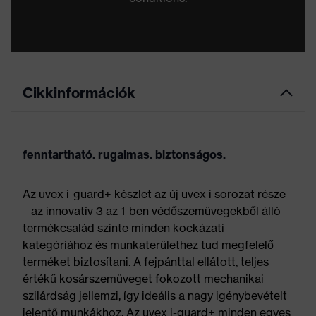
Cikkinformációk
fenntartható. rugalmas. biztonságos.
Az uvex i-guard+ készlet az új uvex i sorozat része
– az innovatív 3 az 1-ben védőszemüvegekből álló
termékcsalád szinte minden kockázati
kategóriához és munkaterülethez tud megfelelő
terméket biztosítani. A fejpánttal ellátott, teljes
értékű kosárszemüveget fokozott mechanikai
szilárdság jellemzi, így ideális a nagy igénybevételt
jelentő munkákhoz. Az uvex i-guard+ minden egyes