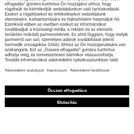
Termékek
Védőszemüvegek
Védősisakok
Védőkesztyűk
Munkavédelmi lábbeli
Személyre szabott egyéni védőeszközök
Légzésvédő álarcok
Hallásvédelem
Védő- és munkaruházat
Terméktanácsadás
Tetőtől talpig: uvex Safety Expert System