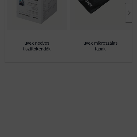
uvex supravision
Bevonat
excellence
Jelölés termékcsalád
uvex i-range
kívül rendkívül karcálló,
Bevonat tulajdonságai
uvex nedves
Belül páramentes,
uvex mikroszálas
tisztítókendők
tasak
Vegyszerálló
Lencseárnyalat
nincsenek speciális
tulajdonságai
tulajdonságok
száraz, mérsékelt
Munkakörnyezetekhez
szennyeződés-
megfelelő
felhalmozódás, közepes
páratartalom, tiszta
Nem
Uniszex
W 166 34 B CE - 2C-1,2
Jelölés