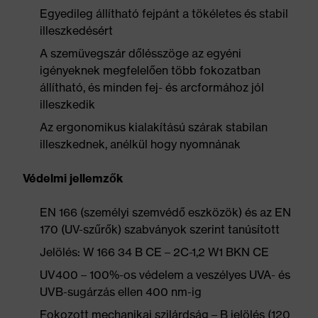
Egyedileg állítható fejpánt a tökéletes és stabil
illeszkedésért
A szemüvegszár dőlésszöge az egyéni
igényeknek megfelelően több fokozatban
állítható, és minden fej- és arcformához jól
illeszkedik
Az ergonomikus kialakítású szárak stabilan
illeszkednek, anélkül hogy nyomnának
Védelmi jellemzők
EN 166 (személyi szemvédő eszközök) és az EN
170 (UV-szűrők) szabványok szerint tanúsított
Jelölés: W 166 34 B CE – 2C-1,2 W1 BKN CE
UV400 – 100%-os védelem a veszélyes UVA- és
UVB-sugárzás ellen 400 nm-ig
Fokozott mechanikai szilárdság – B jelölés (120