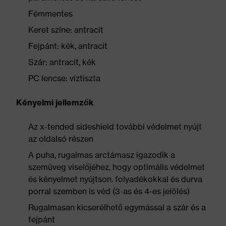
Fémmentes
Keret színe: antracit
Fejpánt: kék, antracit
Szár: antracit, kék
PC lencse: víztiszta
Kényelmi jellemzők
Az x-tended sideshield további védelmet nyújt
az oldalsó részen
A puha, rugalmas arctámasz igazodik a
szemüveg viselőjéhez, hogy optimális védelmet
és kényelmet nyújtson. folyadékokkal és durva
porral szemben is véd (3-as és 4-es jelölés)
Rugalmasan kicserélhető egymással a szár és a
fejpánt