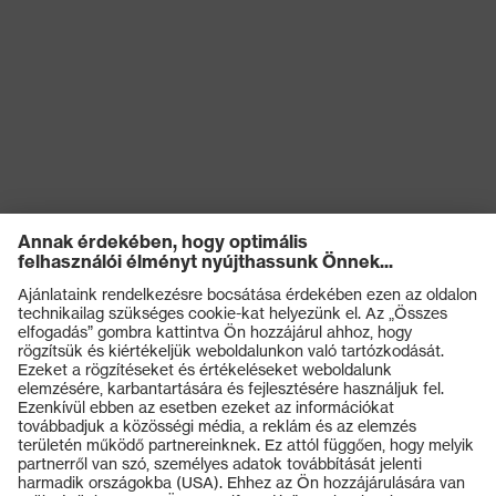
Termékek
Védőszemüvegek
Védősisakok