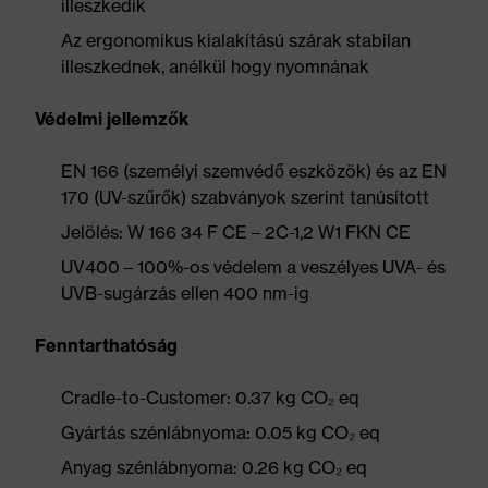
illeszkedik
Az ergonomikus kialakítású szárak stabilan
illeszkednek, anélkül hogy nyomnának
Védelmi jellemzők
EN 166 (személyi szemvédő eszközök) és az EN
170 (UV-szűrők) szabványok szerint tanúsított
Jelölés: W 166 34 F CE – 2C-1,2 W1 FKN CE
UV400 – 100%-os védelem a veszélyes UVA- és
UVB-sugárzás ellen 400 nm-ig
Fenntarthatóság
Cradle-to-Customer: 0.37 kg CO₂ eq
Gyártás szénlábnyoma: 0.05 kg CO₂ eq
Anyag szénlábnyoma: 0.26 kg CO₂ eq