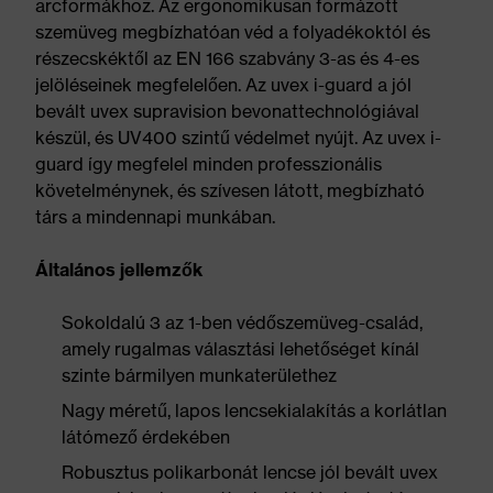
arcformákhoz. Az ergonomikusan formázott
szemüveg megbízhatóan véd a folyadékoktól és
részecskéktől az EN 166 szabvány 3-as és 4-es
jelöléseinek megfelelően. Az uvex i-guard a jól
bevált uvex supravision bevonattechnológiával
készül, és UV400 szintű védelmet nyújt. Az uvex i-
guard így megfelel minden professzionális
követelménynek, és szívesen látott, megbízható
társ a mindennapi munkában.
Általános jellemzők
Sokoldalú 3 az 1-ben védőszemüveg-család,
amely rugalmas választási lehetőséget kínál
szinte bármilyen munkaterülethez
Nagy méretű, lapos lencsekialakítás a korlátlan
látómező érdekében
Robusztus polikarbonát lencse jól bevált uvex