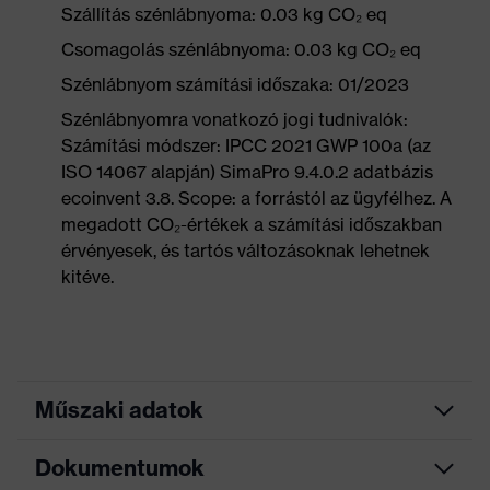
Szállítás szénlábnyoma: 0.03 kg CO₂ eq
Csomagolás szénlábnyoma: 0.03 kg CO₂ eq
Szénlábnyom számítási időszaka: 01/2023
Szénlábnyomra vonatkozó jogi tudnivalók:
Számítási módszer: IPCC 2021 GWP 100a (az
ISO 14067 alapján) SimaPro 9.4.0.2 adatbázis
ecoinvent 3.8. Scope: a forrástól az ügyfélhez. A
megadott CO₂-értékek a számítási időszakban
érvényesek, és tartós változásoknak lehetnek
kitéve.
Műszaki adatok
Dokumentumok
Keresőszín (szűrő)
szürke, kék