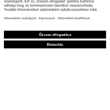
Védőkesztyűk
Munkavédelmi lábbeli
Személyre szabott egyéni védőeszközök
Légzésvédő álarcok
Hallásvédelem
Védő- és munkaruházat
Terméktanácsadás
Tetőtől talpig: uvex Safety Expert System
Kézvédelem: uvex Chemical Expert System
Légzésvédelem: uvex Respiratory Expert System
Szemvédelem: Védőszemüveg-konfigurátor
Technológiák
Díjak