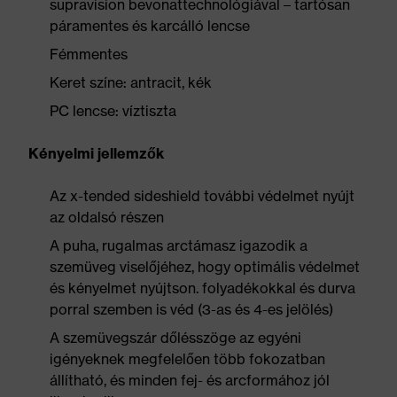
supravision bevonattechnológiával – tartósan
páramentes és karcálló lencse
Fémmentes
Keret színe: antracit, kék
PC lencse: víztiszta
Kényelmi jellemzők
Az x-tended sideshield további védelmet nyújt
az oldalsó részen
A puha, rugalmas arctámasz igazodik a
szemüveg viselőjéhez, hogy optimális védelmet
és kényelmet nyújtson. folyadékokkal és durva
porral szemben is véd (3-as és 4-es jelölés)
A szemüvegszár dőlésszöge az egyéni
igényeknek megfelelően több fokozatban
állítható, és minden fej- és arcformához jól