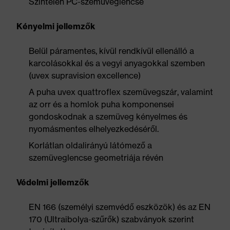
Színtelen PC-szemüveglencse
Kényelmi jellemzők
Belül páramentes, kívül rendkívül ellenálló a
karcolásokkal és a vegyi anyagokkal szemben
(uvex supravision excellence)
A puha uvex quattroflex szemüvegszár, valamint
az orr és a homlok puha komponensei
gondoskodnak a szemüveg kényelmes és
nyomásmentes elhelyezkedéséről.
Korlátlan oldalirányú látómező a
szemüveglencse geometriája révén
Védelmi jellemzők
EN 166 (személyi szemvédő eszközök) és az EN
170 (Ultraibolya-szűrők) szabványok szerint