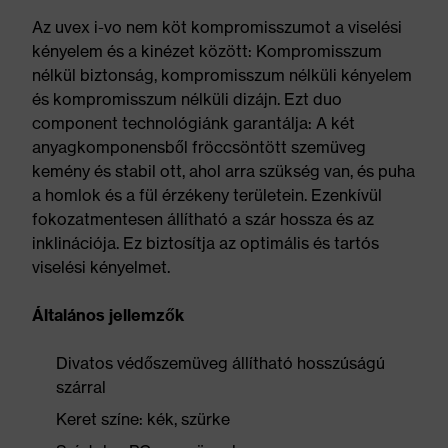
Az uvex i-vo nem köt kompromisszumot a viselési
kényelem és a kinézet között: Kompromisszum
nélkül biztonság, kompromisszum nélküli kényelem
és kompromisszum nélküli dizájn. Ezt duo
component technológiánk garantálja: A két
anyagkomponensből fröccsöntött szemüveg
kemény és stabil ott, ahol arra szükség van, és puha
a homlok és a fül érzékeny területein. Ezenkívül
fokozatmentesen állítható a szár hossza és az
inklinációja. Ez biztosítja az optimális és tartós
viselési kényelmet.
Általános jellemzők
Divatos védőszemüveg állítható hosszúságú
szárral
Keret színe: kék, szürke