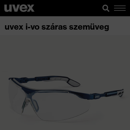
uvex i-vo száras szemüveg