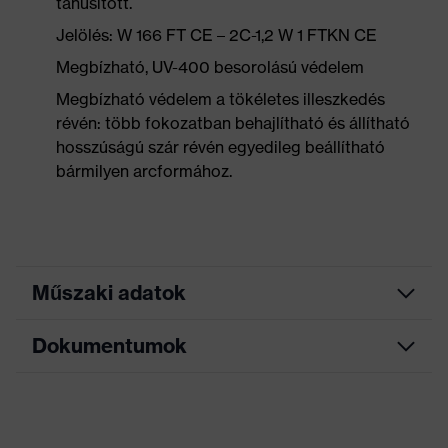
tanúsított.
Jelölés: W 166 FT CE – 2C-1,2 W 1 FTKN CE
Megbízható, UV-400 besorolású védelem
Megbízható védelem a tökéletes illeszkedés
révén: több fokozatban behajlítható és állítható
hosszúságú szár révén egyedileg beállítható
bármilyen arcformához.
Műszaki adatok
Dokumentumok
Marketingszín
szürke, kék
Keresőszín (szűrő)
szürke, kék
Adatlap
Puha homloktámasz,