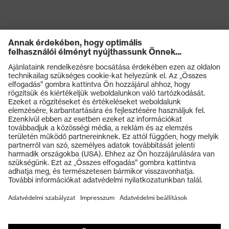
technológia, uvex
uvex technológia
supravision
bevonattechnológia
Termékek
Védőszemüvegek
Védősisakok
Védőkesztyűk
Munkavédelmi lábbeli
Személyre szabott egyéni védőeszközök
Légzésvédő álarcok