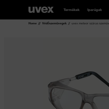
Termékek
Iparágak
Home
Védőszemüvegek
uvex meteor száras szemü