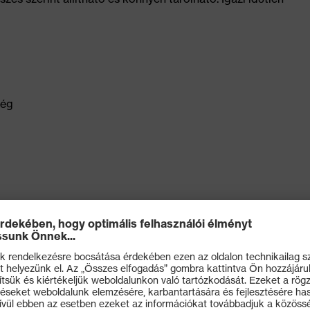
ség
ny szerint tanúsított