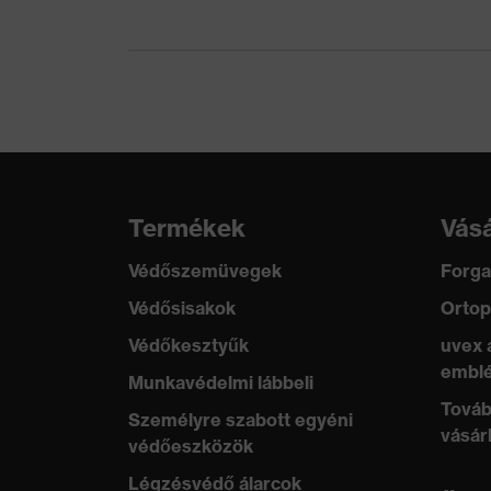
Szabvány
EN 166:2001
Termékkategória
Védőszemüveg
Terméktípus
Pántos védőszemüveg
Lencse árnyalata
színtelen
Védőfilter
UV-védelem
Termékek
Vásá
Lencse keresőszíne
Védőszemüvegek
Forga
színtelen
(szűrő)
Védősisakok
Ortop
Áteresztés
91%
Védőkesztyűk
uvex 
emblé
Munkavédelmi lábbeli
UV-védelem
-
Továb
Személyre szabott egyéni
vásár
védőeszközök
Légzésvédő álarcok