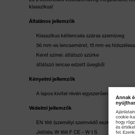
klasszikus!
Általános jellemzők
Klasszikus kétlencsés száras szemüveg
56 mm-es lencseméret, 15 mm-es hídszéles
Keret színei: átlátszó szürke
átlátszó lencse edzett üvegből
Kényelmi jellemzők
A lapos kivitel révén egyszerűen eltehető
Védelmi jellemzők
EN 166 (személyi szemvédő eszközök) szabvá
Jelölés: W 166 F CE – W 1 S