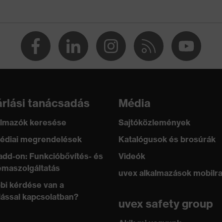
rlási tanácsadás
Média
lmazók keresése
Sajtóközlemények
édiai megrendelések
Katalógusok és brosúrák
add-on: Funkcióbővítés- és
Videók
maszolgáltatás
uvex alkalmazások mobilr
bi kérdése van a
lással kapcsolatban?
uvex safety group