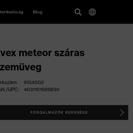
tarthatóság
Blog
vex meteor száras
szemüveg
kkszám:
9134002
AN /UPC:
4031101685830
FORGALMAZÓK KERESÉSE