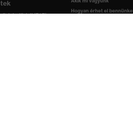
Akik mi vagyunk
etek
Hogyan érhet el bennünke
 üzlet vállalati (B2B)
leknek
Kapcsolat
ástár
Impresszum
 academy
Adatvédelem
ányok és irányelvek
ítványok