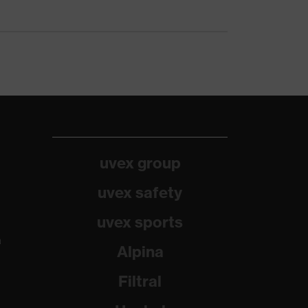
uvex group
uvex safety
uvex sports
a
Alpina
Filtral