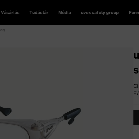
Vásárlás
Tudástár
Média
uvex safety group
Fenn
veg
u
Ci
E