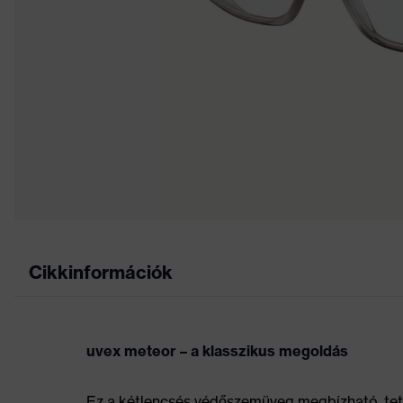
Cikkinformációk
uvex meteor – a klasszikus megoldás
Ez a kétlencsés védőszemüveg megbízható, tetszé