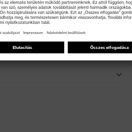
révén: az állítható hosszúságú szárak egyedileg
ebbe való egyszerű behelyezéshez, Állítható hosszúságú
csés szemüveg
ortálja